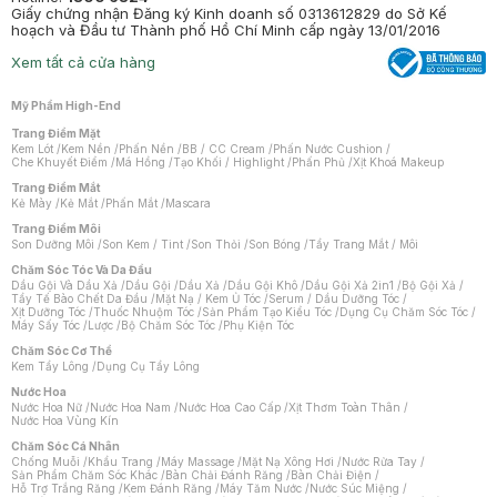
Giấy chứng nhận Đăng ký Kinh doanh số 0313612829 do Sở Kế
hoạch và Đầu tư Thành phố Hồ Chí Minh cấp ngày 13/01/2016
Xem tất cả cửa hàng
Mỹ Phẩm High-End
Trang Điểm Mặt
Kem Lót
/
Kem Nền
/
Phấn Nền
/
BB / CC Cream
/
Phấn Nước Cushion
/
Che Khuyết Điểm
/
Má Hồng
/
Tạo Khối / Highlight
/
Phấn Phủ
/
Xịt Khoá Makeup
Trang Điểm Mắt
Kẻ Mày
/
Kẻ Mắt
/
Phấn Mắt
/
Mascara
Trang Điểm Môi
Son Dưỡng Môi
/
Son Kem / Tint
/
Son Thỏi
/
Son Bóng
/
Tẩy Trang Mắt / Môi
Chăm Sóc Tóc Và Da Đầu
Dầu Gội Và Dầu Xả
/
Dầu Gội
/
Dầu Xả
/
Dầu Gội Khô
/
Dầu Gội Xả 2in1
/
Bộ Gội Xả
/
Tẩy Tế Bào Chết Da Đầu
/
Mặt Nạ / Kem Ủ Tóc
/
Serum / Dầu Dưỡng Tóc
/
Xịt Dưỡng Tóc
/
Thuốc Nhuộm Tóc
/
Sản Phẩm Tạo Kiểu Tóc
/
Dụng Cụ Chăm Sóc Tóc
/
Máy Sấy Tóc
/
Lược
/
Bộ Chăm Sóc Tóc
/
Phụ Kiện Tóc
Chăm Sóc Cơ Thể
Kem Tẩy Lông
/
Dụng Cụ Tẩy Lông
Nước Hoa
Nước Hoa Nữ
/
Nước Hoa Nam
/
Nước Hoa Cao Cấp
/
Xịt Thơm Toàn Thân
/
Nước Hoa Vùng Kín
Chăm Sóc Cá Nhân
Chống Muỗi
/
Khẩu Trang
/
Máy Massage
/
Mặt Nạ Xông Hơi
/
Nước Rửa Tay
/
Sản Phẩm Chăm Sóc Khác
/
Bàn Chải Đánh Răng
/
Bàn Chải Điện
/
Hỗ Trợ Trắng Răng
/
Kem Đánh Răng
/
Máy Tăm Nước
/
Nước Súc Miệng
/