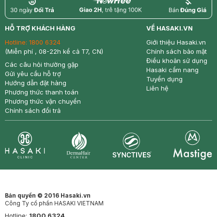
return
nowfree
price
HỖ TRỢ KHÁCH HÀNG
VỀ HASAKI.VN
Hotline:
1800 6324
Giới thiệu Hasaki.vn
(Miễn phí , 08-22h kể cả T7, CN)
Chính sách bảo mật
Điều khoản sử dụng
Các câu hỏi thường gặp
Hasaki cẩm nang
Gửi yêu cầu hỗ trợ
Tuyển dụng
Hướng dẫn đặt hàng
Liên hệ
Phương thức thanh toán
Phương thức vận chuyển
Chính sách đổi trả
Synctives
Clinic
Dermahair
Mastige
Bản quyền © 2016 Hasaki.vn
Công Ty cổ phần HASAKI VIETNAM
Hotline:
1800 6324