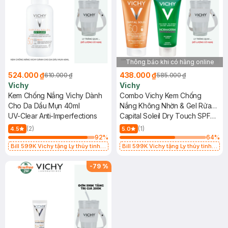
Thông báo khi có hàng online
524.000 ₫
438.000 ₫
610.000 ₫
585.000 ₫
Vichy
Vichy
Kem Chống Nắng Vichy Dành
Combo Vichy Kem Chống
Cho Da Dầu Mụn 40ml
Nắng Không Nhờn & Gel Rửa
UV-Clear Anti-Imperfections
Mặt Da Mụn
Capital Soleil Dry Touch SPF
50 50ml + Normaderm
(2)
(1)
4.5
5.0
Phytosolution Intensive
92
%
64
%
Purifying Gel 50ml
Bill 599K Vichy tặng Ly thủy tinh
Bill 599K Vichy tặng Ly thủy tinh
trị giá 200K (SL có hạn)
trị giá 200K (SL có hạn)
-
79
%