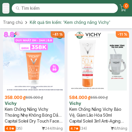
0
Tìm kiếm
Chec
Tìm kiếm
Toggle Menu
Trang chủ
Kết quả tìm kiếm:
'Kem chống nắng Vichy'
-
41
%
-
11
%
358.000 ₫
584.000 ₫
605.000 ₫
655.000 ₫
Vichy
Vichy
Kem Chống Nắng Vichy
Kem Chống Nắng Vichy Bảo
Thoáng Nhẹ Không Bóng Dầu
Vệ, Giảm Lão Hóa 50ml
SPF 50+ 50ml
Capital Soleil Dry Touch Face
Capital Soleil 3in1 Anti-Aging
Fluid SPF50+ UVB+UVA
SPF50
(35)
244/tháng
(34)
6/tháng
4.9
4.7