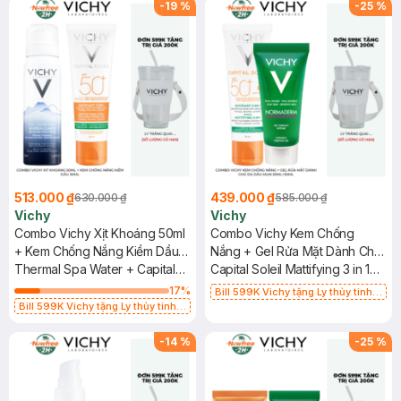
-
19
%
-
25
%
513.000 ₫
439.000 ₫
630.000 ₫
585.000 ₫
Vichy
Vichy
Combo Vichy Xịt Khoáng 50ml
Combo Vichy Kem Chống
+ Kem Chống Nắng Kiềm Dầu
Nắng + Gel Rửa Mặt Dành Cho
50ml
Thermal Spa Water + Capital
Da Dầu Mụn 50ml+50ml
Capital Soleil Mattifying 3 in 1
Soleil Mattifying 3in1
SPF50+ & Normaderm
17
%
Bill 599K Vichy tặng Ly thủy tinh
Phytosolution Intensive
Bill 599K Vichy tặng Ly thủy tinh
trị giá 200K (SL có hạn)
trị giá 200K (SL có hạn)
Purifying Gel
-
14
%
-
25
%