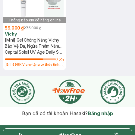
Thông báo khi có hàng online
59.000 ₫
275.000 ₫
Vichy
[Mini] Gel Chống Nắng Vichy
Bảo Vệ Da, Ngừa Thâm Nám
15ml
Capital Soleil UV Age Daily SPF
50
75
%
Bill 599K Vichy tặng Ly thủy tinh
trị giá 200K (SL có hạn)
Bạn đã có tài khoản Hasaki?
Đăng nhập