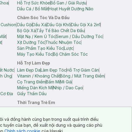
Khoa
Hỗ Trợ Sức Khỏe
Bổ Gan / Giải Rượu
Dầu Cá / Bổ Mắt
Hoạt Huyết Dưỡng Não
Chăm Sóc Tóc Và Da Đầu
 Cushion
Dầu Gội
Dầu Xả
Dầu Gội Khô
Dầu Gội Xả 2in1
Bộ Gội Xả
Tẩy Tế Bào Chết Da Đầu
Mắt
Mặt Nạ / Kem Ủ Tóc
Serum / Dầu Dưỡng Tóc
t
Xịt Dưỡng Tóc
Thuốc Nhuộm Tóc
Sản Phẩm Tạo Kiểu Tóc
Lược
Máy Tạo Kiểu Tóc
Bộ Chăm Sóc Tóc
Hỗ Trợ Làm Đẹp
ất Nước
Làm Đẹp Da
Làm Đẹp Tóc
Hỗ Trợ Giảm Cân
ch Ứng
Vitamin / Khoáng Chất
Bông / Mút Trang Điểm
Cọ Trang Điểm
Bấm Mi
Mi Giả
Miếng Dán Kích Mí
Nhíp / Dao Cạo
 Cơ Địa
Giấy Thấm Dầu
Thời Trang Trẻ Em
op Nam
Áo Dây Trẻ Em
Áo Thun Trẻ Em
Áo Sát Nách Trẻ Em
Quần Short Trẻ Em
ôi và đồng hành cùng bạn trong suốt quá trình điều
ực tuyến của bạn, đề xuất nội dung và quảng cáo phù
cập
Chính sách cookie
của Hasaki.