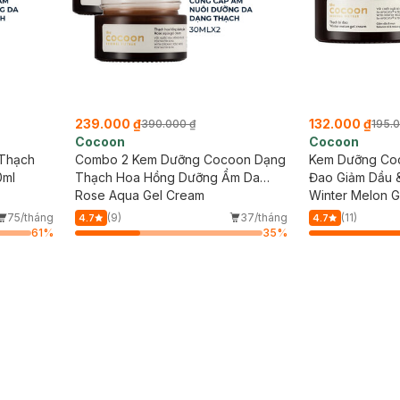
239.000 ₫
132.000 ₫
390.000 ₫
195.
Cocoon
Cocoon
Thạch
Combo 2 Kem Dưỡng Cocoon Dạng
Kem Dưỡng Coc
0ml
Thạch Hoa Hồng Dưỡng Ẩm Da
Đao Giảm Dầu 
30ml
Rose Aqua Gel Cream
Winter Melon 
75/tháng
(9)
37/tháng
(11)
4.7
4.7
61
%
35
%