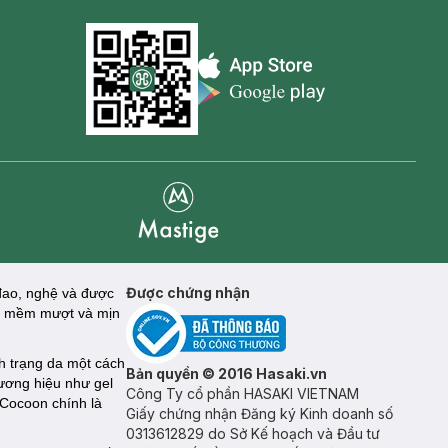
Appstore icon
Goolge Play icon
Mastige
Được chứng nhận
 đao, nghệ và được
 da mềm mượt và mịn
nh trạng da một cách
Bản quyền © 2016 Hasaki.vn
ương hiệu như gel
Công Ty cổ phần HASAKI VIETNAM
 Cocoon chính là
Giấy chứng nhận Đăng ký Kinh doanh số
0313612829 do Sở Kế hoạch và Đầu tư