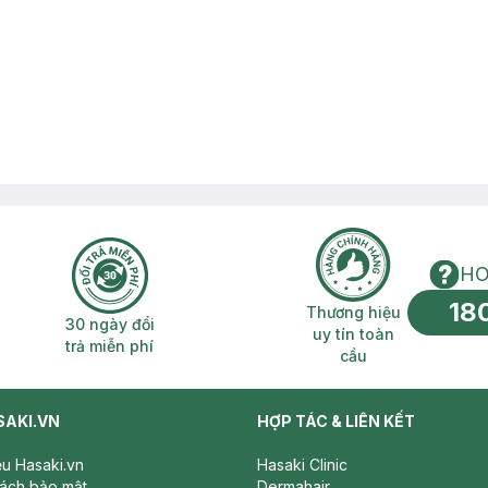
HO
18
n phí 2H
30 ngày đổi trả miễn phí
Thương hiệu uy 
Thương hiệu
30 ngày đổi
uy tín toàn
trả miễn phí
cầu
SAKI.VN
HỢP TÁC & LIÊN KẾT
iệu Hasaki.vn
Hasaki Clinic
sách bảo mật
Dermahair