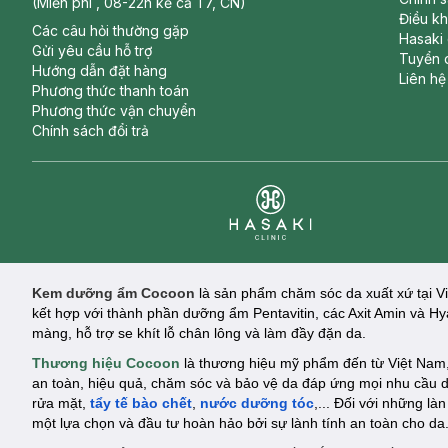
(Miễn phí , 08-22h kể cả T7, CN)
Điều k
Các câu hỏi thường gặp
Hasaki
Gửi yêu cầu hỗ trợ
Tuyển 
Hướng dẫn đặt hàng
Liên hệ
Phương thức thanh toán
Phương thức vận chuyển
Chính sách đổi trả
Clinic
Kem dưỡng ẩm Cocoon
là sản phẩm chăm sóc da xuất xứ tại V
kết hợp với thành phần dưỡng ẩm Pentavitin, các Axit Amin và H
màng, hỗ trợ se khít lỗ chân lông và làm đầy đặn da.
Thương hiệu Cocoon
là thương hiệu mỹ phẩm đến từ Việt Nam, 
an toàn, hiệu quả, chăm sóc và bảo vệ da đáp ứng mọi nhu cầu 
rửa mặt,
tẩy tế bào chết
,
nước dưỡng tóc
,... Đối với những l
một lựa chọn và đầu tư hoàn hảo bởi sự lành tính an toàn cho da