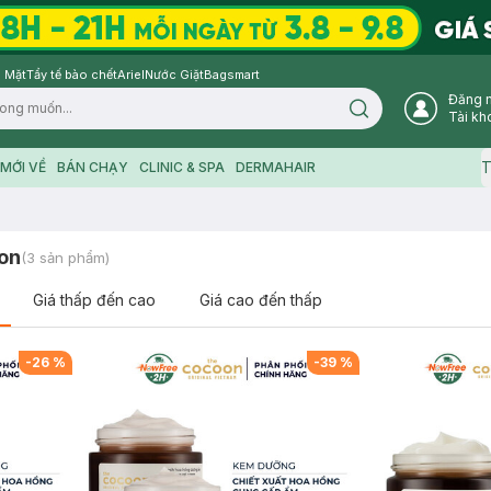
 Mặt
Tẩy tế bào chết
Ariel
Nước Giặt
Bagsmart
Đăng 
Search icon
Tài kh
T
MỚI VỀ
BÁN CHẠY
CLINIC & SPA
DERMAHAIR
on
(
3
sản phẩm)
Giá thấp đến cao
Giá cao đến thấp
-
26
%
-
39
%