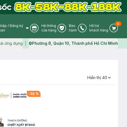
0
nhập
/
Đăng ký
Hệ thống
Bảo
Hỗ trợ
User Icon
Store Icon
Warranty Icon
Phone Icon
Cart I
oản
cửa hàng
hành
khách hàng
ải ứng dụng
Phường 8, Quận 10, Thành phố Hồ Chí Minh
Map icon
Hiển thị
40
-
32
%