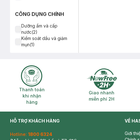
CÔNG DỤNG CHÍNH
Dưỡng ẩm và cấp
nước(2)
Kiểm soát dầu và giảm
mụn(1)
Thanh toán khi nhận hàng
Giao nhanh miễ
Thanh toán
Giao nhanh
khi nhận
miễn phí 2H
hàng
HỖ TRỢ KHÁCH HÀNG
VỀ HA
Giới th
Hotline:
1800 6324
Chính 