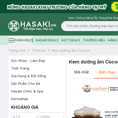
Kem Chống Nắng
Tẩy Trang
Sữa Rửa
Logo
DANH MỤC
HASAKI DEALS
HOT DEALS
THƯƠNG HIỆU
HÀNG 
Hamburger icon
Trang chủ
Từ khóa
Kem dưỡng ẩm Cocoon
Sức Khỏe - Làm Đẹp
Kem dưỡng ẩm Coco
Thời Trang
Mới nhất
Bán chạy
Gia Dụng & Đời Sống
Sản Phẩm Cho Bé
Hasaki Clinic & Spa
DermaHair
KHOẢNG GIÁ