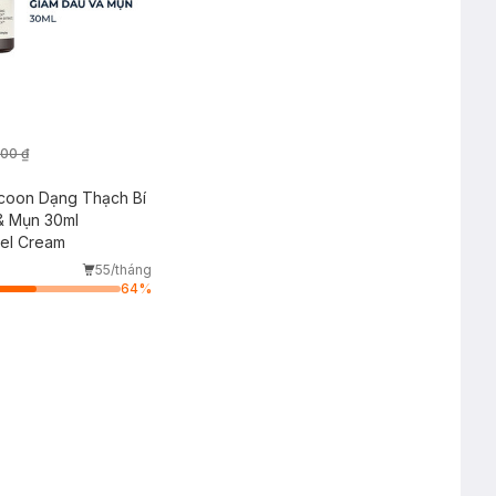
000 ₫
oon Dạng Thạch Bí
& Mụn 30ml
Gel Cream
55/tháng
64
%