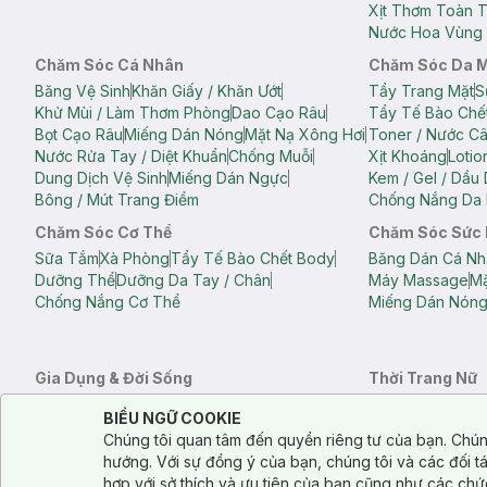
Xịt Thơm Toàn 
Nước Hoa Vùng 
Chăm Sóc Cá Nhân
Chăm Sóc Da 
Băng Vệ Sinh
Khăn Giấy / Khăn Ướt
Tẩy Trang Mặt
S
Khử Mùi / Làm Thơm Phòng
Dao Cạo Râu
Tẩy Tế Bào Chế
Bọt Cạo Râu
Miếng Dán Nóng
Mặt Nạ Xông Hơi
Toner / Nước C
Nước Rửa Tay / Diệt Khuẩn
Chống Muỗi
Xịt Khoáng
Lotio
Dung Dịch Vệ Sinh
Miếng Dán Ngực
Kem / Gel / Dầu
Bông / Mút Trang Điểm
Chống Nắng Da 
Chăm Sóc Cơ Thể
Chăm Sóc Sức
Sữa Tắm
Xà Phòng
Tẩy Tế Bào Chết Body
Băng Dán Cá Nh
Dưỡng Thể
Dưỡng Da Tay / Chân
Máy Massage
Mặ
Chống Nắng Cơ Thể
Miếng Dán Nón
Gia Dụng & Đời Sống
Thời Trang Nữ
Khăn Tắm
Bông Tắm / Phụ Kiện Tắm
Áo Crop Top N
Notice about cookies usage
Cookie Consent
BIỂU NGỮ COOKIE
Phụ Kiện Điện Thoại
Quạt Cầm Tay / Quạt Mini
Áo Thun Nữ
Áo 
Chúng tôi quan tâm đến quyền riêng tư của bạn. Chún
Khử Mùi / Làm Thơm Phòng
Nước Giặt
Nước Xả
Quần Lót Nữ
Quầ
hướng. Với sự đồng ý của bạn, chúng tôi và các đối 
Balo
Túi Xách
hợp với sở thích và ưu tiên của bạn cũng như các chứ