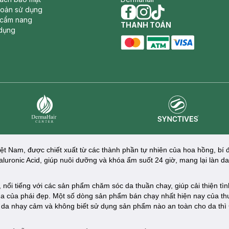
hoản sử dụng
 cẩm nang
facebook
THANH TOÁN
instagram
tiktok
dụng
master card
ATM card
visa card
Synctives
Dermahair
iệt Nam, được chiết xuất từ các thành phần tự nhiên của hoa hồng, bí
yaluronic Acid, giúp nuôi dưỡng và khóa ẩm suốt 24 giờ, mang lại làn
nổi tiếng với các sản phẩm chăm sóc da thuần chay, giúp cải thiện tì
da của phái đẹp. Một số dòng sản phẩm bán chạy nhất hiện nay của th
àn da nhạy cảm và không biết sử dụng sản phẩm nào an toàn cho da thì
.