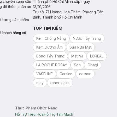
ng chuyên cung cấp
Thành phố Hồ Chí Minh cấp ngày
ng để thêm phần an
13/01/2016
Trụ sở: 71 Hoàng Hoa Thám, Phường Tân
Bình, Thành phố Hồ Chí Minh
ố lượng sản phẩm
TOP TÌM KIẾM
ể khách hàng có
Kem Chống Nắng
Nước Tẩy Trang
Kem Dưỡng Ẩm
Sữa Rửa Mặt
Bông Tẩy Trang
Mặt Nạ
LOREAL
LA ROCHE POSAY
Son
Obagi
VASELINE
Carslan
cerave
olay
toner klairs
Thực Phẩm Chức Năng
Hỗ Trợ Tiêu Hoá
Hỗ Trợ Tim Mạch