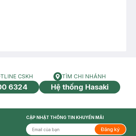
TLINE CSKH
TÌM CHI NHÁNH
HOTLINE CSKH
Tìm chi nhánh
00 6324
Hệ thống Hasaki
tín toàn cầu
CẬP NHẬT THÔNG TIN KHUYẾN MÃI
Đăng ký