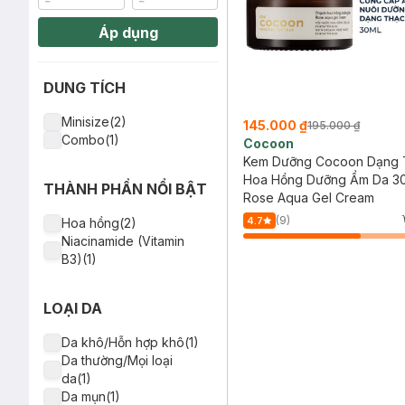
Áp dụng
DUNG TÍCH
Minisize(2)
145.000 ₫
195.000 ₫
Combo(1)
Cocoon
Kem Dưỡng Cocoon Dạng 
Hoa Hồng Dưỡng Ẩm Da 3
THÀNH PHẦN NỔI BẬT
Rose Aqua Gel Cream
(9)
4.7
Hoa hồng(2)
Niacinamide (Vitamin
B3)(1)
LOẠI DA
Da khô/Hỗn hợp khô(1)
Da thường/Mọi loại
da(1)
Da mụn(1)