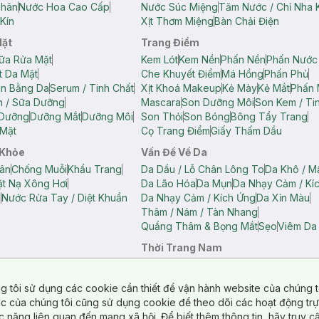
Thân
Nước Hoa Cao Cấp
Nước Súc Miệng
Tăm Nước / Chỉ Nha 
Kín
Xịt Thơm Miệng
Bàn Chải Điện
Mặt
Trang Điểm
ữa Rửa Mặt
Kem Lót
Kem Nền
Phấn Nền
Phấn Nước
t Da Mặt
Che Khuyết Điểm
Má Hồng
Phấn Phủ
ân Bằng Da
Serum / Tinh Chất
Xịt Khoá Makeup
Kẻ Mày
Kẻ Mắt
Phấn 
n / Sữa Dưỡng
Mascara
Son Dưỡng Môi
Son Kem / Tin
 Dưỡng
Dưỡng Mắt
Dưỡng Môi
Son Thỏi
Son Bóng
Bông Tẩy Trang
Mặt
Cọ Trang Điểm
Giấy Thấm Dầu
 Khỏe
Vấn Đề Về Da
ân
Chống Muỗi
Khẩu Trang
Da Dầu / Lỗ Chân Lông To
Da Khô / M
t Nạ Xông Hơi
Da Lão Hóa
Da Mụn
Da Nhạy Cảm / Kí
g
Nước Rửa Tay / Diệt Khuẩn
Da Nhạy Cảm / Kích Ứng
Da Xỉn Màu
Thâm / Nám / Tàn Nhang
Quầng Thâm & Bọng Mắt
Sẹo
Viêm Da
Thời Trang Nam
ữ
Áo Hai Dây Nữ
Áo Polo Nữ
Áo Polo Nam
Áo Thun Nam
Áo Tank T
Tank Top Nữ
Quần Dài Nữ
Quần Lót Nam
Quần Short Nam
g tôi sử dụng các cookie cần thiết để vận hành website của chúng t
n Short Nữ
tác của chúng tôi cũng sử dụng cookie để theo dõi các hoạt động tr
c năng liên quan đến mạng xã hội. Để biết thêm thông tin, hãy truy 