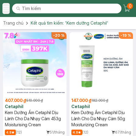
0
Tìm kiếm
Chec
Tìm kiếm
Toggle Menu
Trang chủ
Kết quả tìm kiếm:
'Kem dưỡng Cetaphil'
-
20
%
-
19
%
407.000 ₫
147.000 ₫
510.000 ₫
182.000 ₫
Cetaphil
Cetaphil
Kem Dưỡng Ẩm Cetaphil Dịu
Kem Dưỡng Ẩm Cetaphil Dịu
Lành Cho Da Nhạy Cảm 453g
Lành Cho Da Nhạy Cảm 50g
Moisturising Cream
Moisturizing Cream
(12)
51/tháng
(12)
67/tháng
4.8
4.8