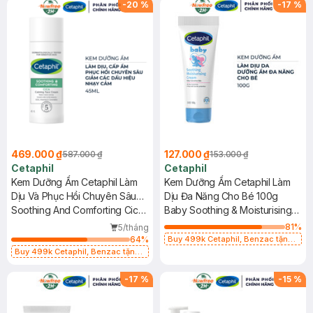
-
20
%
-
17
%
469.000 ₫
127.000 ₫
587.000 ₫
153.000 ₫
Cetaphil
Cetaphil
Kem Dưỡng Ẩm Cetaphil Làm
Kem Dưỡng Ẩm Cetaphil Làm
Dịu Và Phục Hồi Chuyên Sâu
Dịu Đa Năng Cho Bé 100g
45ml
Soothing And Comforting Cica
Baby Soothing & Moisturising
Calming Face Cream
Cream
81
%
5/tháng
64
%
Buy 499k Cetaphil, Benzac tặng
Combo 2 Sữa Rửa Mặt 59ml(SL có
Buy 499k Cetaphil, Benzac tặng
hạn)
Combo 2 Sữa Rửa Mặt 59ml(SL có
hạn)
-
17
%
-
15
%