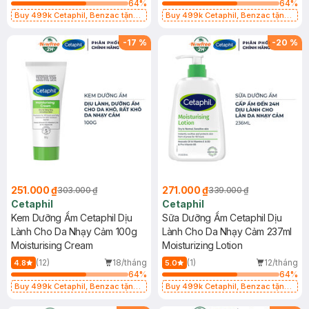
64
%
64
%
Buy 499k Cetaphil, Benzac tặng
Buy 499k Cetaphil, Benzac tặng
Combo 2 Sữa Rửa Mặt 59ml(SL có
Combo 2 Sữa Rửa Mặt 59ml(SL có
hạn)
hạn)
-
17
%
-
20
%
251.000 ₫
271.000 ₫
303.000 ₫
339.000 ₫
Cetaphil
Cetaphil
Kem Dưỡng Ẩm Cetaphil Dịu
Sữa Dưỡng Ẩm Cetaphil Dịu
Lành Cho Da Nhạy Cảm 100g
Lành Cho Da Nhạy Cảm 237ml
Moisturising Cream
Moisturizing Lotion
(12)
18/tháng
(1)
12/tháng
4.8
5.0
64
%
64
%
Buy 499k Cetaphil, Benzac tặng
Buy 499k Cetaphil, Benzac tặng
Combo 2 Sữa Rửa Mặt 59ml(SL có
Combo 2 Sữa Rửa Mặt 59ml(SL có
hạn)
hạn)