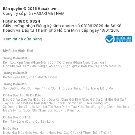
Bản quyền © 2016 Hasaki.vn
Công Ty cổ phần HASAKI VIETNAM
Hotline:
1800 6324
Giấy chứng nhận Đăng ký Kinh doanh số 0313612829 do Sở Kế
hoạch và Đầu tư Thành phố Hồ Chí Minh cấp ngày 13/01/2016
Xem tất cả cửa hàng
Mỹ Phẩm High-End
Trang Điểm Mặt
Kem Lót
/
Kem Nền
/
Phấn Nền
/
BB / CC Cream
/
Phấn Nước Cushion
/
Che Khuyết Điểm
/
Má Hồng
/
Tạo Khối / Highlight
/
Phấn Phủ
/
Xịt Khoá Makeup
Trang Điểm Mắt
Kẻ Mày
/
Kẻ Mắt
/
Phấn Mắt
/
Mascara
Trang Điểm Môi
Son Dưỡng Môi
/
Son Kem / Tint
/
Son Thỏi
/
Son Bóng
/
Tẩy Trang Mắt / Môi
Chăm Sóc Tóc Và Da Đầu
Dầu Gội Và Dầu Xả
/
Dầu Gội
/
Dầu Xả
/
Dầu Gội Khô
/
Dầu Gội Xả 2in1
/
Bộ Gội Xả
/
Tẩy Tế Bào Chết Da Đầu
/
Mặt Nạ / Kem Ủ Tóc
/
Serum / Dầu Dưỡng Tóc
/
Xịt Dưỡng Tóc
/
Thuốc Nhuộm Tóc
/
Sản Phẩm Tạo Kiểu Tóc
/
Dụng Cụ Chăm Sóc Tóc
/
Máy Sấy Tóc
/
Lược
/
Bộ Chăm Sóc Tóc
/
Phụ Kiện Tóc
Chăm Sóc Cơ Thể
Kem Tẩy Lông
/
Dụng Cụ Tẩy Lông
Nước Hoa
Nước Hoa Nữ
/
Nước Hoa Nam
/
Nước Hoa Cao Cấp
/
Xịt Thơm Toàn Thân
/