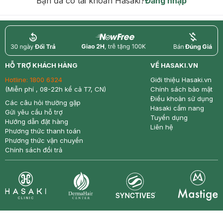
Bạn đã có tài khoản Hasaki?
Đăng nhập
return
nowfree
price
HỖ TRỢ KHÁCH HÀNG
VỀ HASAKI.VN
Hotline:
1800 6324
Giới thiệu Hasaki.vn
(Miễn phí , 08-22h kể cả T7, CN)
Chính sách bảo mật
Điều khoản sử dụng
Các câu hỏi thường gặp
Hasaki cẩm nang
Gửi yêu cầu hỗ trợ
Tuyển dụng
Hướng dẫn đặt hàng
Liên hệ
Phương thức thanh toán
Phương thức vận chuyển
Chính sách đổi trả
Synctives
Clinic
Dermahair
Mastige