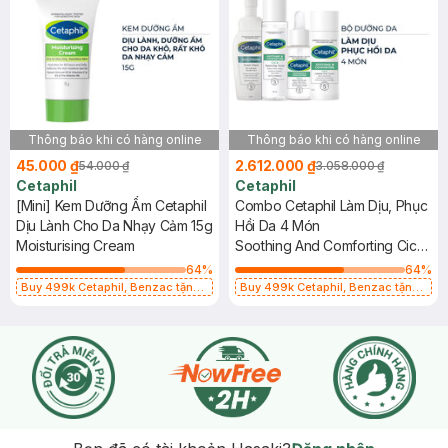
Thông báo khi có hàng online
Thông báo khi có hàng online
45.000 ₫
2.612.000 ₫
54.000 ₫
3.058.000 ₫
Cetaphil
Cetaphil
[Mini] Kem Dưỡng Ẩm Cetaphil
Combo Cetaphil Làm Dịu, Phục
Dịu Lành Cho Da Nhạy Cảm 15g
Hồi Da 4 Món
Moisturising Cream
Soothing And Comforting Cica
Restoring Serum+Calming
64
%
64
%
Face Cream+Balancing
Buy 499k Cetaphil, Benzac tặng
Buy 499k Cetaphil, Benzac tặng
Combo 2 Sữa Rửa Mặt 59ml(SL có
Combo 2 Sữa Rửa Mặt 59ml(SL có
Toner+Foam Wash
hạn)
hạn)