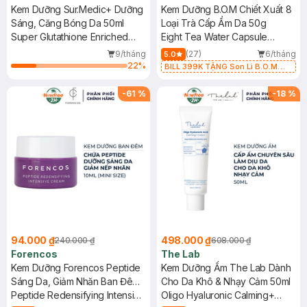
Kem Dưỡng Sur.Medic+ Dưỡng
Kem Dưỡng B.O.M Chiết Xuất 8
Sáng, Căng Bóng Da 50ml
Loại Trà Cấp Ẩm Da 50g
Super Glutathione Enriched
Eight Tea Water Capsule
Cream
Cream
9/tháng
(27)
6/tháng
5.0
22
%
BILL 399K TẶNG Son Lì B.O.M
802 Đỏ Cherry 3.3g trị giá 378K
(SL có hạn)
-
61
%
-
18
%
94.000 ₫
498.000 ₫
240.000 ₫
608.000 ₫
Forencos
The Lab
Kem Dưỡng Forencos Peptide
Kem Dưỡng Ẩm The Lab Dành
Sáng Da, Giảm Nhăn Ban Đêm
Cho Da Khô & Nhạy Cảm 50ml
10ml
Peptide Redensifying Intensive
Oligo Hyaluronic Calming+