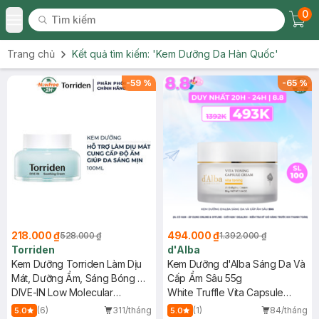
0
Tìm kiếm
Chec
Tìm kiếm
Toggle Menu
Trang chủ
Kết quả tìm kiếm:
'Kem Dưỡng Da Hàn Quốc'
-
59
%
-
65
%
218.000 ₫
494.000 ₫
528.000 ₫
1.392.000 ₫
Torriden
d'Alba
Kem Dưỡng Torriden Làm Dịu
Kem Dưỡng d'Alba Sáng Da Và
Mát, Dưỡng Ẩm, Sáng Bóng Da
Cấp Ẩm Sâu 55g
100ml
DIVE-IN Low Molecular
White Truffle Vita Capsule
Hyaluronic Acid Soothing
Cream
(6)
311/tháng
(1)
84/tháng
5.0
5.0