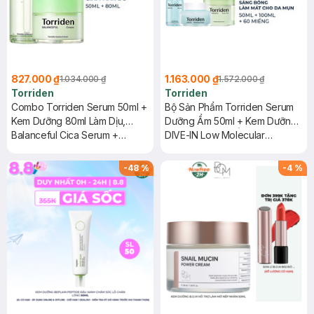
827.000 ₫
1.163.000 ₫
1.034.000 ₫
1.572.000 ₫
Torriden
Torriden
Combo Torriden Serum 50ml +
Bộ Sản Phẩm Torriden Serum
Kem Dưỡng 80ml Làm Dịu,
Dưỡng Ẩm 50ml + Kem Dưỡng
Phục Hồi Da
Balanceful Cica Serum +
Dịu Mát, Dưỡng Ẩm 100ml +
DIVE-IN Low Molecular
Cream
Toner Pad Làm Mát Cho Da
Hyaluronic Acid Serum +
Mụn 60 Miếng
Soothing Cream + Balanceful
-
48
%
-
4
%
Cica Toner Pads