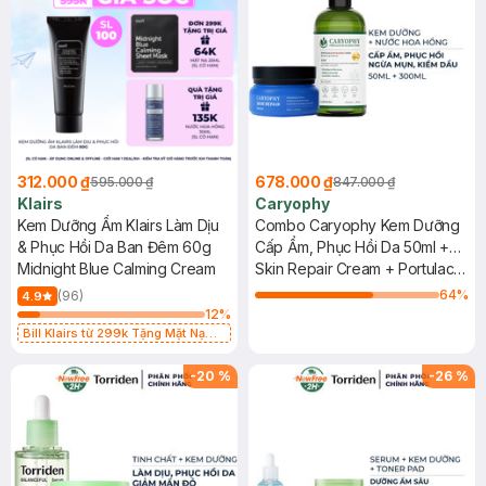
312.000 ₫
678.000 ₫
595.000 ₫
847.000 ₫
Klairs
Caryophy
Kem Dưỡng Ẩm Klairs Làm Dịu
Combo Caryophy Kem Dưỡng
& Phục Hồi Da Ban Đêm 60g
Cấp Ẩm, Phục Hồi Da 50ml +
Midnight Blue Calming Cream
Nước Hoa Hồng Ngừa Mụn
Skin Repair Cream + Portulaca
Kiềm Dầu 300ml
Toner
64
%
(96)
4.9
12
%
Bill Klairs từ 299k Tặng Mặt Nạ
Làm Dịu Da & Kiểm Soát Dầu Nhờn
25ml (SL Có Hạn)
-
20
%
-
26
%