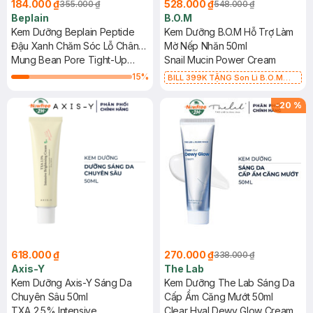
184.000 ₫
528.000 ₫
355.000 ₫
548.000 ₫
Beplain
B.O.M
Kem Dưỡng Beplain Peptide
Kem Dưỡng B.O.M Hỗ Trợ Làm
Đậu Xanh Chăm Sóc Lỗ Chân
Mờ Nếp Nhăn 50ml
Lông 60ml
Mung Bean Pore Tight-Up
Snail Mucin Power Cream
Soothing Cream
15
%
BILL 399K TẶNG Son Lì B.O.M
802 Đỏ Cherry 3.3g trị giá 378K
(SL có hạn)
-
20
%
618.000 ₫
270.000 ₫
338.000 ₫
Axis-Y
The Lab
Kem Dưỡng Axis-Y Sáng Da
Kem Dưỡng The Lab Sáng Da
Chuyên Sâu 50ml
Cấp Ẩm Căng Mướt 50ml
TXA 2.5% Intensive
Clear Hyal Dewy Glow Cream