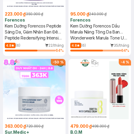
223.000 ₫
95.000 ₫
350.000 ₫
240.000 ₫
Forencos
Forencos
Kem Dưỡng Forencos Peptide
Kem Dưỡng Forencos Dầu
Sáng Da, Giảm Nhăn Ban Đêm
Marula Nâng Tông Da Ban
15g
Peptide Redensifying Intensive
Ngày 10ml
Wonderwerk Marula Tone Up
Cream
Mini
(6)
22/tháng
(6)
35/tháng
4.8
4.8
64
%
64
%
-
50
%
-
4
%
363.000 ₫
479.000 ₫
720.000 ₫
498.000 ₫
Sur.Medic+
B.O.M