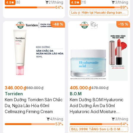
Cream Mini
Cream
(6)
21/tháng
(11)
3/tháng
4.8
4.9
64
%
89
%
Lưu ý: Hiện tại Hasaki đang bán
song song cả 2 mẫu cũ và mới.
-
48
%
-
15
%
346.000 ₫
405.000 ₫
660.000 ₫
478.000 ₫
Torriden
B.O.M
Kem Dưỡng Torriden Săn Chắc
Kem Dưỡng B.O.M Hyaluronic
Da, Ngừa Lão Hóa 60ml
Acid Dưỡng Ẩm Da 50ml
Cellmazing Firming Cream
Hyaluronic Acid Moisture
Cream
4/tháng
3/tháng
53
%
64
%
BILL 399K TẶNG Son Lì B.O.M