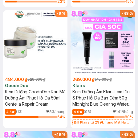
Cream
23
%
15
%
-
9
%
-
48
%
484.000 ₫
269.000 ₫
529.000 ₫
515.000 ₫
GoodnDoc
Klairs
Kem Dưỡng GoodnDoc Rau Má
Kem Dưỡng Ẩm Klairs Làm Dịu
Dưỡng Ẩm Phục Hồi Da 50ml
& Phục Hồi Da Ban Đêm 50g
Centella Repair Cream
Midnight Blue Clearing Water
Cream
(13)
83/tháng
(96)
141/tháng
4.8
4.9
64
%
80
%
Bill Klairs từ 299k Tặng Mặt Nạ
Làm Dịu Da & Kiểm Soát Dầu Nhờn
25ml (SL Có Hạn)
-
49
%
-
48
%