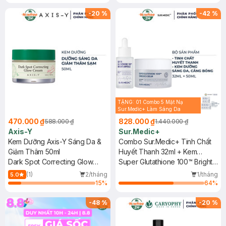
802 Đỏ Cherry 3.3g trị giá 378K
(SL có hạn)
-
20
%
-
42
%
TẶNG: 01 Combo 5 Mặt Nạ
Sur.Medic+ Làm Sáng Da
30g (SL có hạn)
470.000 ₫
828.000 ₫
588.000 ₫
1.440.000 ₫
Axis-Y
Sur.Medic+
Kem Dưỡng Axis-Y Sáng Da &
Combo Sur.Medic+ Tinh Chất
Giảm Thâm 50ml
Huyết Thanh 32ml + Kem
Dark Spot Correcting Glow
Dưỡng Sáng Da, Căng Bóng
Super Glutathione 100™ Bright
Cream
50ml
Ampoule + Super Glutathione
(1)
2/tháng
1/tháng
5.0
Enriched Cream
15
%
64
%
-
48
%
-
20
%