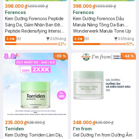
398.000 ₫
398.000 ₫
1.000.000 ₫
1.000.000 ₫
Forencos
Forencos
Kem Dưỡng Forencos Peptide
Kem Dưỡng Forencos Dầu
Sáng Da, Giảm Nhăn Ban Đêm
Marula Nâng Tông Da Ban
50ml
Peptide Redensifying Intensive
Ngày 50ml
Wonderwerk Marula Tone Up
Cream
(6)
33/tháng
(6)
33/tháng
4.8
4.8
22
%
51
%
-
55
%
-
44
%
235.000 ₫
348.000 ₫
528.000 ₫
625.000 ₫
Torriden
I'm from
Kem Dưỡng Torriden Làm Dịu,
Gel Dưỡng I'm from Dưỡng Ẩm