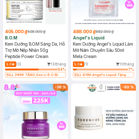
405.000 ₫
488.000 ₫
508.000 ₫
882.000 ₫
B.O.M
Angel's Liquid
Kem Dưỡng B.O.M Sáng Da, Hỗ
Kem Dưỡng Angel's Liquid Làm
Trợ Mờ Nếp Nhăn 50g
Mờ Nám Chuyên Sâu 50ml
Peptide Power Cream
Mela Cream
(3)
13/tháng
(1)
11/tháng
5.0
5.0
64
%
7
%
BILL 399K TẶNG Son Lì B.O.M
BILL 619K Angel's Liquid Tặng 01
802 Đỏ Cherry 3.3g trị giá 378K
Combo 5 Mặt Nạ Sur.Medic+ Làm
(SL có hạn)
Sáng Da 30g (SL có hạn)
-
36
%
-
60
%