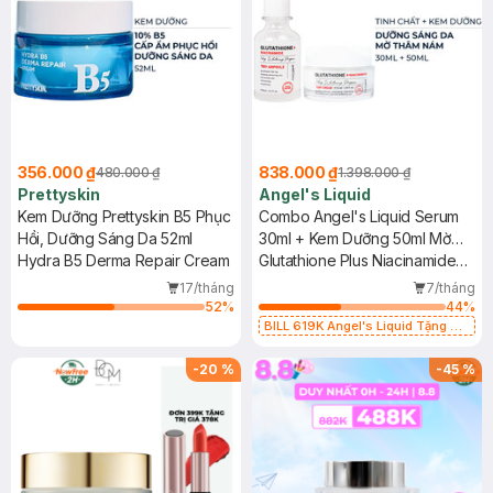
356.000 ₫
838.000 ₫
480.000 ₫
1.398.000 ₫
Prettyskin
Angel's Liquid
Kem Dưỡng Prettyskin B5 Phục
Combo Angel's Liquid Serum
Hồi, Dưỡng Sáng Da 52ml
30ml + Kem Dưỡng 50ml Mờ
Hydra B5 Derma Repair Cream
Thâm Nám
Glutathione Plus Niacinamide
700 V-ampoule + Cream
17/tháng
7/tháng
52
%
44
%
BILL 619K Angel's Liquid Tặng 01
Combo 5 Mặt Nạ Sur.Medic+ Làm
Sáng Da 30g (SL có hạn)
-
20
%
-
45
%