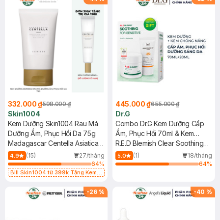
332.000 ₫
445.000 ₫
598.000 ₫
655.000 ₫
Skin1004
Dr.G
Kem Dưỡng Skin1004 Rau Má
Combo Dr.G Kem Dưỡng Cấp
Dưỡng Ẩm, Phục Hồi Da 75g
Ẩm, Phục Hồi 70ml & Kem
Madagascar Centella Asiatica
Chống Nắng Sáng Da 20ml
R.E.D Blemish Clear Soothing
Cream
Cream + Brightening Up Sun+
(15)
27/tháng
(1)
18/tháng
4.9
5.0
SPF50+ PA+++
64
%
64
%
Bill Skin1004 từ 399k Tặng Kem
Chống Nắng Cho Da Nhạy Cảm
SPF 50+ 20ml (SL Có Hạn)
-
26
%
-
40
%