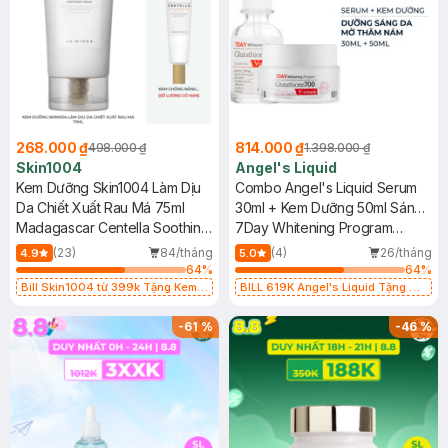
268.000 ₫
814.000 ₫
498.000 ₫
1.398.000 ₫
Skin1004
Angel's Liquid
Kem Dưỡng Skin1004 Làm Dịu
Combo Angel's Liquid Serum
Da Chiết Xuất Rau Má 75ml
30ml + Kem Dưỡng 50ml Sáng
Madagascar Centella Soothing
Da Chuyên Sâu
7Day Whitening Program
Cream
Glutathione 700 V-Ampoule &
(23)
84/tháng
(4)
26/tháng
4.9
5.0
V-Cream
64
%
64
%
Bill Skin1004 từ 399k Tặng Kem
BILL 619K Angel's Liquid Tặng 01
Chống Nắng Cho Da Nhạy Cảm
Combo 5 Mặt Nạ Sur.Medic+ Làm
SPF 50+ 20ml (SL Có Hạn)
Sáng Da 30g (SL có hạn)
-
61
%
-
46
%