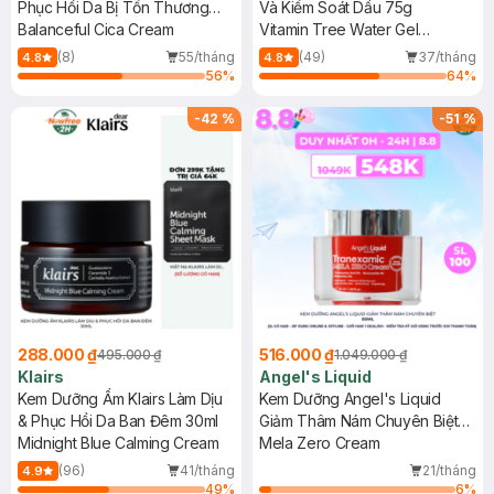
Phục Hồi Da Bị Tổn Thương
Và Kiểm Soát Dầu 75g
80ml
Balanceful Cica Cream
Vitamin Tree Water Gel
Advanced
(8)
55/tháng
(49)
37/tháng
4.8
4.8
56
%
64
%
-
42
%
-
51
%
288.000 ₫
516.000 ₫
495.000 ₫
1.049.000 ₫
Klairs
Angel's Liquid
Kem Dưỡng Ẩm Klairs Làm Dịu
Kem Dưỡng Angel's Liquid
& Phục Hồi Da Ban Đêm 30ml
Giảm Thâm Nám Chuyên Biệt
Midnight Blue Calming Cream
50ml
Mela Zero Cream
(96)
41/tháng
21/tháng
4.9
49
%
6
%