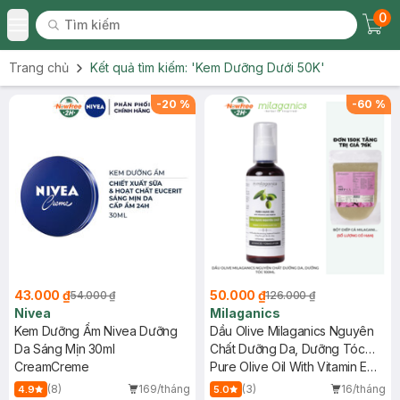
0
Tìm kiếm
Chec
Tìm kiếm
Toggle Menu
Trang chủ
Kết quả tìm kiếm:
'Kem Dưỡng Dưới 50K'
-
20
%
-
60
%
43.000 ₫
50.000 ₫
54.000 ₫
126.000 ₫
Nivea
Milaganics
Kem Dưỡng Ẩm Nivea Dưỡng
Dầu Olive Milaganics Nguyên
Da Sáng Mịn 30ml
Chất Dưỡng Da, Dưỡng Tóc
CreamCreme
100ml
Pure Olive Oil With Vitamin E
and Parfum
(8)
169/tháng
(3)
16/tháng
4.9
5.0