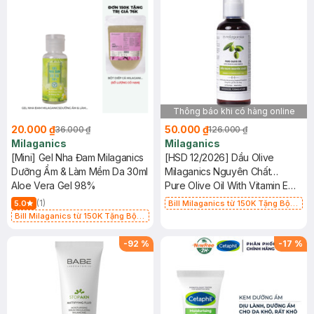
Thông báo khi có hàng online
20.000 ₫
50.000 ₫
36.000 ₫
126.000 ₫
Milaganics
Milaganics
[Mini] Gel Nha Đam Milaganics
[HSD 12/2026] Dầu Olive
Dưỡng Ẩm & Làm Mềm Da 30ml
Milaganics Nguyên Chất
Aloe Vera Gel 98%
Dưỡng Da, Dưỡng Tóc 100ml
Pure Olive Oil With Vitamin E
and Parfum
(1)
5.0
Bill Milaganics từ 150K Tặng Bột
Diếp Cá Milaganics Giảm Mụn, Mờ
Bill Milaganics từ 150K Tặng Bột
Vết Thâm 100g (SL Có Hạn)
Diếp Cá Milaganics Giảm Mụn, Mờ
Vết Thâm 100g (SL Có Hạn)
-
92
%
-
17
%