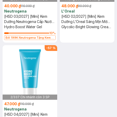
40.000 ₫
48.000 ₫
110.000 ₫
90.000 ₫
Neutrogena
L'Oreal
[HSD 03/2027] [Mini] Kem
[HSD 02/2027] [Mini] Kem
Dưỡng Neutrogena Cấp Nước
Dưỡng L'Oreal Sáng Mịn Mờ
Cho Da Dầu 15g
Hydro Boost Water Gel
Thâm Nám Ban Ngày 15ml
Glycolic-Bright Glowing Cream
Day SPF 30
10
%
Bill 199K Neutrogena Tặng Kem
Chống Nắng 5ml trị giá 50K (SL Có
Hạn)
-
57
%
2/337 Chi nhánh còn 3 SP
47.000 ₫
110.000 ₫
Neutrogena
[HSD 04/2027] [Mini] Kem