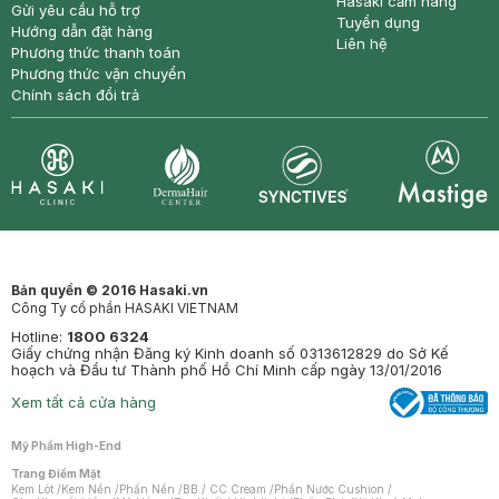
Hasaki cẩm nang
Gửi yêu cầu hỗ trợ
Tuyển dụng
Hướng dẫn đặt hàng
Liên hệ
Phương thức thanh toán
Phương thức vận chuyển
Chính sách đổi trả
Synctives
Clinic
Dermahair
Mastige
Bản quyền © 2016 Hasaki.vn
Công Ty cổ phần HASAKI VIETNAM
Hotline:
1800 6324
Giấy chứng nhận Đăng ký Kinh doanh số 0313612829 do Sở Kế
hoạch và Đầu tư Thành phố Hồ Chí Minh cấp ngày 13/01/2016
Xem tất cả cửa hàng
Mỹ Phẩm High-End
Trang Điểm Mặt
Kem Lót
/
Kem Nền
/
Phấn Nền
/
BB / CC Cream
/
Phấn Nước Cushion
/