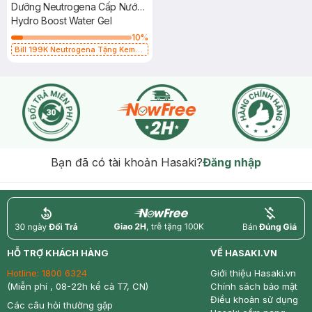
Dưỡng Neutrogena Cấp Nước
Cho Da Dầu 15g
Hydro Boost Water Gel
10
%
Bill 199K Neutrogena Tặng Kem
Chống Nắng 5ml trị giá 50K (SL Có
Hạn)
Bạn đã có tài khoản Hasaki?
Đăng nhập
return
nowfree
price
HỖ TRỢ KHÁCH HÀNG
VỀ HASAKI.VN
Hotline:
1800 6324
Giới thiệu Hasaki.vn
(Miễn phí , 08-22h kể cả T7, CN)
Chính sách bảo mật
Điều khoản sử dụng
Các câu hỏi thường gặp