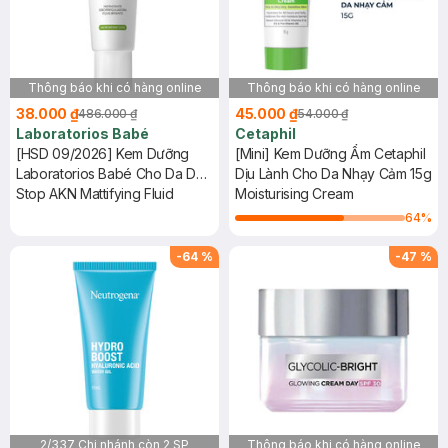
Thông báo khi có hàng online
Thông báo khi có hàng online
38.000 ₫
45.000 ₫
486.000 ₫
54.000 ₫
Laboratorios Babé
Cetaphil
[HSD 09/2026] Kem Dưỡng
[Mini] Kem Dưỡng Ẩm Cetaphil
Laboratorios Babé Cho Da Dầu
Dịu Lành Cho Da Nhạy Cảm 15g
Mụn 50ml
Stop AKN Mattifying Fluid
Moisturising Cream
64
%
-
64
%
-
47
%
2/337 Chi nhánh còn 2 SP
Thông báo khi có hàng online