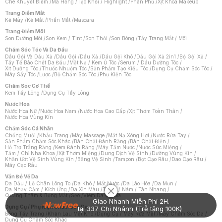
Che Khuyết Điểm
/
Má Hồng
/
Tạo Khối / Highlight
/
Phấn Phủ
/
Xịt Khoá Makeup
Trang Điểm Mắt
Kẻ Mày
/
Kẻ Mắt
/
Phấn Mắt
/
Mascara
Trang Điểm Môi
Son Dưỡng Môi
/
Son Kem / Tint
/
Son Thỏi
/
Son Bóng
/
Tẩy Trang Mắt / Môi
Chăm Sóc Tóc Và Da Đầu
Dầu Gội Và Dầu Xả
/
Dầu Gội
/
Dầu Xả
/
Dầu Gội Khô
/
Dầu Gội Xả 2in1
/
Bộ Gội Xả
/
Tẩy Tế Bào Chết Da Đầu
/
Mặt Nạ / Kem Ủ Tóc
/
Serum / Dầu Dưỡng Tóc
/
Xịt Dưỡng Tóc
/
Thuốc Nhuộm Tóc
/
Sản Phẩm Tạo Kiểu Tóc
/
Dụng Cụ Chăm Sóc Tóc
/
Máy Sấy Tóc
/
Lược
/
Bộ Chăm Sóc Tóc
/
Phụ Kiện Tóc
Chăm Sóc Cơ Thể
Kem Tẩy Lông
/
Dụng Cụ Tẩy Lông
Nước Hoa
Nước Hoa Nữ
/
Nước Hoa Nam
/
Nước Hoa Cao Cấp
/
Xịt Thơm Toàn Thân
/
Nước Hoa Vùng Kín
Chăm Sóc Cá Nhân
Chống Muỗi
/
Khẩu Trang
/
Máy Massage
/
Mặt Nạ Xông Hơi
/
Nước Rửa Tay
/
Sản Phẩm Chăm Sóc Khác
/
Bàn Chải Đánh Răng
/
Bàn Chải Điện
/
Hỗ Trợ Trắng Răng
/
Kem Đánh Răng
/
Máy Tăm Nước
/
Nước Súc Miệng
/
Tăm / Chỉ Nha Khoa
/
Xịt Thơm Miệng
/
Dung Dịch Vệ Sinh
/
Dưỡng Vùng Kín
/
Khăn Ướt Vệ Sinh Vùng Kín
/
Băng Vệ Sinh
/
Tampon
/
Bọt Cạo Râu
/
Dao Cạo Râu
/
Máy Cạo Râu
Chat i
Vấn Đề Về Da
Da Dầu / Lỗ Chân Lông To
/
Da Khô / Mất Nước
/
Da Lão Hóa
/
Da Mụn
/
Da Nhạy Cảm / Kích Ứng
/
Da Xỉn Màu
/
Thâm / Nám / Tàn Nhang
/
Quầng Thâm & Bọng Mắt
/
Sẹo
/
Viêm Da Cơ Địa
Giao Nhanh Miễn Phí 2H.
Dụng Cụ / Phụ Kiện Chăm Sóc Da
tại 337 Chi Nhánh (Trễ tặng 100K)
Bông Tẩy Trang
/
Khăn Lau Mặt Khô
/
Dụng Cụ / Máy Rửa Mặt
/
Máy Chăm Sóc Da
/
Dụng Cụ Chăm Sóc Khác