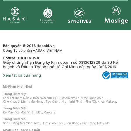
Synctives
Clinic
Dermahair
Mastige
Bản quyền © 2016 Hasaki.vn
Công Ty cổ phần HASAKI VIETNAM
Hotline:
1800 6324
Giấy chứng nhận Đăng ký Kinh doanh số 0313612829 do Sở Kế
hoạch và Đầu tư Thành phố Hồ Chí Minh cấp ngày 13/01/2016
Xem tất cả cửa hàng
Mỹ Phẩm High-End
Trang Điểm Mặt
Kem Lót
/
Kem Nền
/
Phấn Nền
/
BB / CC Cream
/
Phấn Nước Cushion
/
Che Khuyết Điểm
/
Má Hồng
/
Tạo Khối / Highlight
/
Phấn Phủ
/
Xịt Khoá Makeup
Trang Điểm Mắt
Kẻ Mày
/
Kẻ Mắt
/
Phấn Mắt
/
Mascara
Trang Điểm Môi
Son Dưỡng Môi
/
Son Kem / Tint
/
Son Thỏi
/
Son Bóng
/
Tẩy Trang Mắt / Môi
Chăm Sóc Tóc Và Da Đầu