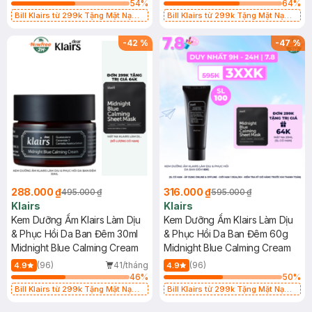
54
%
64
%
Bill Klairs từ 299k Tặng Mặt Nạ
Bill Klairs từ 299k Tặng Mặt Nạ
Làm Dịu Da & Kiểm Soát Dầu Nhờn
Làm Dịu Da & Kiểm Soát Dầu Nhờn
25ml (SL Có Hạn)
25ml (SL Có Hạn)
-
42
%
-
47
%
288.000 ₫
316.000 ₫
495.000 ₫
595.000 ₫
Klairs
Klairs
Kem Dưỡng Ẩm Klairs Làm Dịu
Kem Dưỡng Ẩm Klairs Làm Dịu
& Phục Hồi Da Ban Đêm 30ml
& Phục Hồi Da Ban Đêm 60g
Midnight Blue Calming Cream
Midnight Blue Calming Cream
(96)
41/tháng
(96)
4.9
4.9
46
%
50
%
Bill Klairs từ 299k Tặng Mặt Nạ
Bill Klairs từ 299k Tặng Mặt Nạ
Làm Dịu Da & Kiểm Soát Dầu Nhờn
Làm Dịu Da & Kiểm Soát Dầu Nhờn
25ml (SL Có Hạn)
25ml (SL Có Hạn)