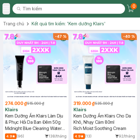
0
Tìm kiếm
Chec
Tìm kiếm
Toggle Menu
Trang chủ
Kết quả tìm kiếm:
'Kem dưỡng Klairs'
-
47
%
-
40
%
274.000 ₫
319.000 ₫
515.000 ₫
535.000 ₫
Klairs
Klairs
Kem Dưỡng Ẩm Klairs Làm Dịu
Kem Dưỡng Ẩm Klairs Cho Da
& Phục Hồi Da Ban Đêm 50g
Khô, Nhạy Cảm 80ml
Midnight Blue Clearing Water
Rich Moist Soothing Cream
Cream
(96)
138/tháng
(13)
92/tháng
4.9
4.9