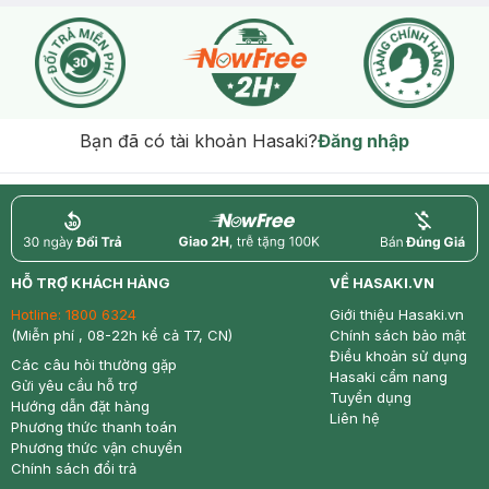
Bạn đã có tài khoản Hasaki?
Đăng nhập
return
nowfree
price
HỖ TRỢ KHÁCH HÀNG
VỀ HASAKI.VN
Hotline:
1800 6324
Giới thiệu Hasaki.vn
(Miễn phí , 08-22h kể cả T7, CN)
Chính sách bảo mật
Điều khoản sử dụng
Các câu hỏi thường gặp
Hasaki cẩm nang
Gửi yêu cầu hỗ trợ
Tuyển dụng
Hướng dẫn đặt hàng
Liên hệ
Phương thức thanh toán
Phương thức vận chuyển
Chính sách đổi trả