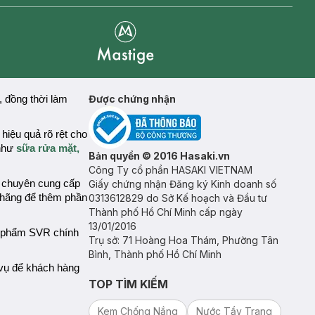
Mastige
Được chứng nhận
 đồng thời làm
iệu quả rõ rệt cho
 như
sữa rửa mặt,
Bản quyền © 2016 Hasaki.vn
Công Ty cổ phần HASAKI VIETNAM
g chuyên cung cấp
Giấy chứng nhận Đăng ký Kinh doanh số
 hãng để thêm phần
0313612829 do Sở Kế hoạch và Đầu tư
Thành phố Hồ Chí Minh cấp ngày
13/01/2016
n phẩm
SVR
chính
Trụ sở: 71 Hoàng Hoa Thám, Phường Tân
Bình, Thành phố Hồ Chí Minh
vụ để khách hàng
TOP TÌM KIẾM
Kem Chống Nắng
Nước Tẩy Trang