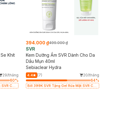
394.000 ₫
499.000 ₫
SVR
Se Khít
Kem Dưỡng Ẩm SVR Dành Cho Da
Dầu Mụn 40ml
Sebiaclear Hydra
29/tháng
(7)
20/tháng
4.4
60
%
64
%
t SVR Cho
Bill 399K SVR Tặng Gel Rửa Mặt SVR Cho
 hạn)
Da Dầu 55ml trị giá 165K (SL có hạn)