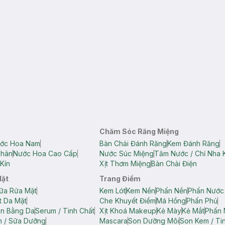
Chăm Sóc Răng Miệng
ớc Hoa Nam
Bàn Chải Đánh Răng
Kem Đánh Răng
Thân
Nước Hoa Cao Cấp
Nước Súc Miệng
Tăm Nước / Chỉ Nha 
Kín
Xịt Thơm Miệng
Bàn Chải Điện
Mặt
Trang Điểm
ữa Rửa Mặt
Kem Lót
Kem Nền
Phấn Nền
Phấn Nước
t Da Mặt
Che Khuyết Điểm
Má Hồng
Phấn Phủ
ân Bằng Da
Serum / Tinh Chất
Xịt Khoá Makeup
Kẻ Mày
Kẻ Mắt
Phấn 
n / Sữa Dưỡng
Mascara
Son Dưỡng Môi
Son Kem / Tin