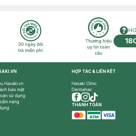
HO
18
n phí 2H
30 ngày đổi trả miễn phí
Thương hiệu uy 
Thương hiệu
30 ngày đổi
uy tín toàn
trả miễn phí
cầu
SAKI.VN
HỢP TÁC & LIÊN KẾT
iệu Hasaki.vn
Hasaki Clinic
sách bảo mật
Dermahair
hoản sử dụng
 cẩm nang
facebook
THANH TOÁN
instagram
tiktok
dụng
master card
ATM card
visa card