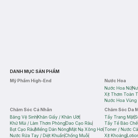
DANH MỤC SẢN PHẨM
Mỹ Phẩm High-End
Nước Hoa
Nước Hoa Nữ
Nư
Xịt Thơm Toàn 
Nước Hoa Vùng 
Chăm Sóc Cá Nhân
Chăm Sóc Da 
Băng Vệ Sinh
Khăn Giấy / Khăn Ướt
Tẩy Trang Mặt
S
Khử Mùi / Làm Thơm Phòng
Dao Cạo Râu
Tẩy Tế Bào Chế
Bọt Cạo Râu
Miếng Dán Nóng
Mặt Nạ Xông Hơi
Toner / Nước C
Nước Rửa Tay / Diệt Khuẩn
Chống Muỗi
Xịt Khoáng
Lotio