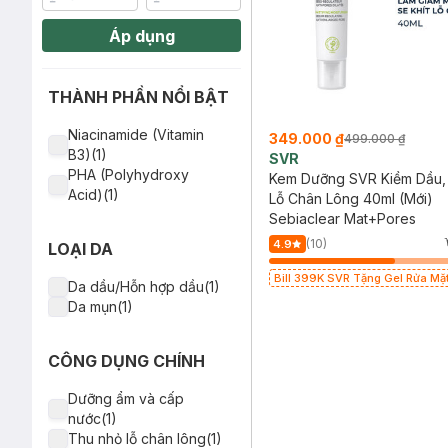
Áp dụng
THÀNH PHẦN NỔI BẬT
Niacinamide (Vitamin
349.000 ₫
499.000 ₫
B3)(1)
SVR
PHA (Polyhydroxy
Kem Dưỡng SVR Kiềm Dầu, 
Acid)(1)
Lỗ Chân Lông 40ml (Mới)
Sebiaclear Mat+Pores
(10)
4.9
LOẠI DA
Bill 399K SVR Tặng Gel Rửa Mặ
Da dầu/Hỗn hợp dầu(1)
Da Dầu 55ml trị giá 165K (SL có
Da mụn(1)
CÔNG DỤNG CHÍNH
Dưỡng ẩm và cấp
nước(1)
Thu nhỏ lỗ chân lông(1)