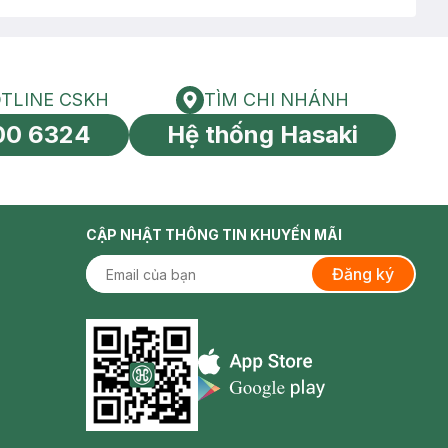
TLINE CSKH
TÌM CHI NHÁNH
HOTLINE CSKH
Tìm chi nhánh
00 6324
Hệ thống Hasaki
tín toàn cầu
CẬP NHẬT THÔNG TIN KHUYẾN MÃI
Đăng ký
Appstore icon
Goolge Play icon