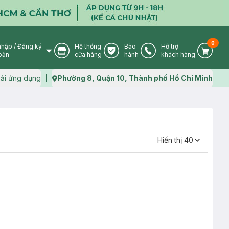
0
nhập
/
Đăng ký
Hệ thống
Bảo
Hỗ trợ
User Icon
Store Icon
Warranty Icon
Phone Icon
Cart I
oản
cửa hàng
hành
khách hàng
ải ứng dụng
Phường 8, Quận 10, Thành phố Hồ Chí Minh
Map icon
Hiển thị
40