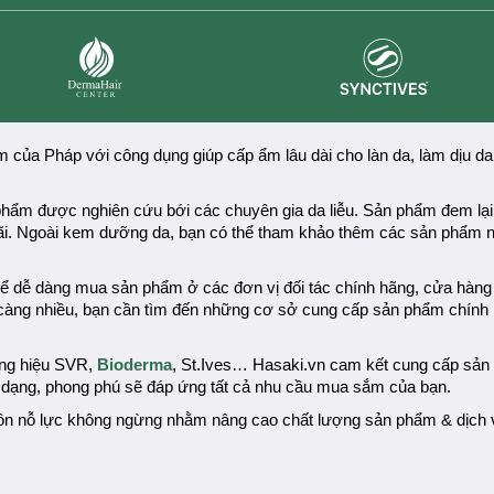
Synctives
Dermahair
ủa Pháp với công dụng giúp cấp ẩm lâu dài cho làn da, làm dịu da,
ẩm được nghiên cứu bới các chuyên gia da liễu. Sản phẩm đem lại h
rãi. Ngoài kem dưỡng da, bạn có thể tham khảo thêm các sản phẩm
hể dễ dàng mua sản phẩm ở các đơn vị đối tác chính hãng, cửa hàn
y càng nhiều, bạn cần tìm đến những cơ sở cung cấp sản phẩm chính
ng hiệu
SVR
,
Bioderma
, St.Ives…
Hasaki.vn cam kết cung cấp sả
a dạng, phong phú sẽ đáp ứng tất cả nhu cầu mua sắm của bạn.
ôn nỗ lực không ngừng nhằm nâng cao chất lượng sản phẩm & dịch 