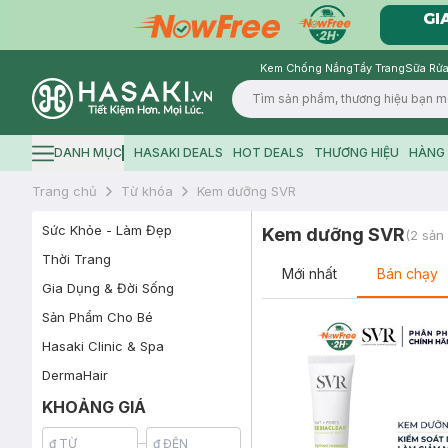
Kem Chống Nắng
Tẩy Trang
Sữa Rửa
Logo
DANH MỤC
HASAKI DEALS
HOT DEALS
THƯƠNG HIỆU
HÀNG 
Hamburger icon
Trang chủ
Từ khóa
Kem dưỡng SVR
Sức Khỏe - Làm Đẹp
Kem dưỡng SVR
(
2
sản
Thời Trang
Mới nhất
Bán chạy
Gia Dụng & Đời Sống
Sản Phẩm Cho Bé
Hasaki Clinic & Spa
DermaHair
KHOẢNG GIÁ