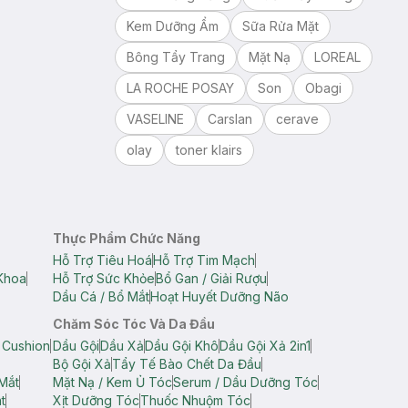
Kem Dưỡng Ẩm
Sữa Rửa Mặt
Bông Tẩy Trang
Mặt Nạ
LOREAL
LA ROCHE POSAY
Son
Obagi
VASELINE
Carslan
cerave
olay
toner klairs
Thực Phẩm Chức Năng
Hỗ Trợ Tiêu Hoá
Hỗ Trợ Tim Mạch
Khoa
Hỗ Trợ Sức Khỏe
Bổ Gan / Giải Rượu
Dầu Cá / Bổ Mắt
Hoạt Huyết Dưỡng Não
Chăm Sóc Tóc Và Da Đầu
 Cushion
Dầu Gội
Dầu Xả
Dầu Gội Khô
Dầu Gội Xả 2in1
Bộ Gội Xả
Tẩy Tế Bào Chết Da Đầu
Mắt
Mặt Nạ / Kem Ủ Tóc
Serum / Dầu Dưỡng Tóc
t
Xịt Dưỡng Tóc
Thuốc Nhuộm Tóc