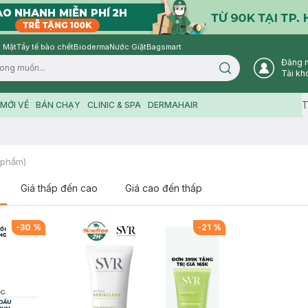
 Mặt
Tẩy tế bào chết
Bioderma
Nước Giặt
Bagsmart
Đăng 
Search icon
Tài kh
T
MỚI VỀ
BÁN CHẠY
CLINIC & SPA
DERMAHAIR
 phẩm)
Giá thấp đến cao
Giá cao đến thấp
-
30
%
-
21
%