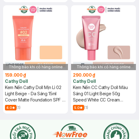
Thông báo khi có hàng online
Thông báo khi có hàng online
159.000 ₫
290.000 ₫
Cathy Doll
Cathy Doll
Kem Nền Cathy Doll Mịn Lì 02
Kem Nền CC Cathy Doll Màu
Light Beige - Da Sáng 15ml
Sáng 01 Light Beige 50g
Cover Matte Foundation SPF 15
Speed White CC Cream
PA +++
SPF50/PA+++
(1)
(1)
4.0
5.0