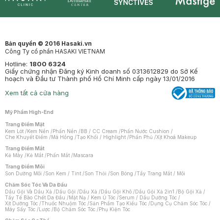
Synctives
Clinic
Dermahair
Mastige
Bản quyền © 2016 Hasaki.vn
Công Ty cổ phần HASAKI VIETNAM
Hotline:
1800 6324
Giấy chứng nhận Đăng ký Kinh doanh số 0313612829 do Sở Kế
hoạch và Đầu tư Thành phố Hồ Chí Minh cấp ngày 13/01/2016
Xem tất cả cửa hàng
Mỹ Phẩm High-End
Trang Điểm Mặt
Kem Lót
/
Kem Nền
/
Phấn Nền
/
BB / CC Cream
/
Phấn Nước Cushion
/
Che Khuyết Điểm
/
Má Hồng
/
Tạo Khối / Highlight
/
Phấn Phủ
/
Xịt Khoá Makeup
Trang Điểm Mắt
Kẻ Mày
/
Kẻ Mắt
/
Phấn Mắt
/
Mascara
Trang Điểm Môi
Son Dưỡng Môi
/
Son Kem / Tint
/
Son Thỏi
/
Son Bóng
/
Tẩy Trang Mắt / Môi
Chăm Sóc Tóc Và Da Đầu
Dầu Gội Và Dầu Xả
/
Dầu Gội
/
Dầu Xả
/
Dầu Gội Khô
/
Dầu Gội Xả 2in1
/
Bộ Gội Xả
/
Tẩy Tế Bào Chết Da Đầu
/
Mặt Nạ / Kem Ủ Tóc
/
Serum / Dầu Dưỡng Tóc
/
Xịt Dưỡng Tóc
/
Thuốc Nhuộm Tóc
/
Sản Phẩm Tạo Kiểu Tóc
/
Dụng Cụ Chăm Sóc Tóc
/
Máy Sấy Tóc
/
Lược
/
Bộ Chăm Sóc Tóc
/
Phụ Kiện Tóc