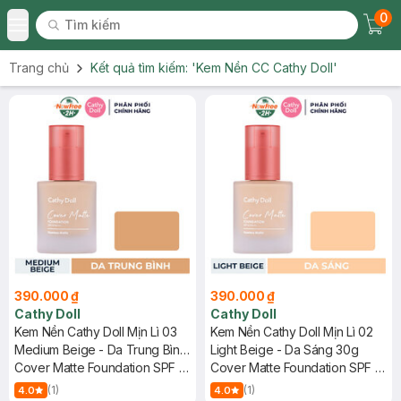
0
Tìm kiếm
Chec
Tìm kiếm
Toggle Menu
Trang chủ
Kết quả tìm kiếm:
'Kem Nền CC Cathy Doll'
390.000 ₫
390.000 ₫
Cathy Doll
Cathy Doll
Kem Nền Cathy Doll Mịn Lì 03
Kem Nền Cathy Doll Mịn Lì 02
Medium Beige - Da Trung Bình
Light Beige - Da Sáng 30g
30g
Cover Matte Foundation SPF 15
Cover Matte Foundation SPF 15
PA +++
PA +++
(1)
(1)
4.0
4.0