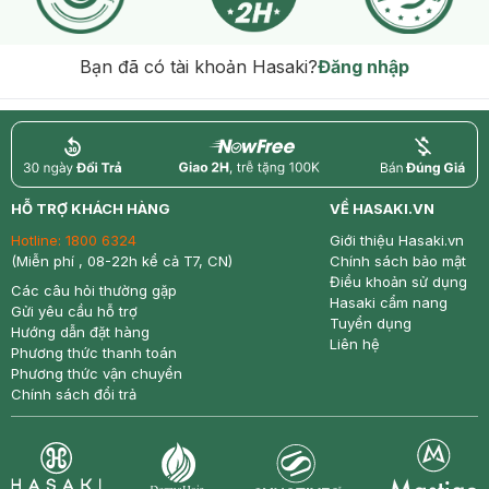
Bạn đã có tài khoản Hasaki?
Đăng nhập
return
nowfree
price
HỖ TRỢ KHÁCH HÀNG
VỀ HASAKI.VN
Hotline:
1800 6324
Giới thiệu Hasaki.vn
(Miễn phí , 08-22h kể cả T7, CN)
Chính sách bảo mật
Điều khoản sử dụng
Các câu hỏi thường gặp
Hasaki cẩm nang
Gửi yêu cầu hỗ trợ
Tuyển dụng
Hướng dẫn đặt hàng
Liên hệ
Phương thức thanh toán
Phương thức vận chuyển
Chính sách đổi trả