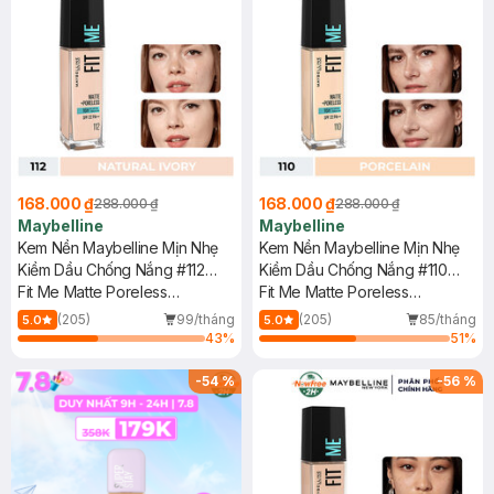
168.000 ₫
168.000 ₫
288.000 ₫
288.000 ₫
Maybelline
Maybelline
Kem Nền Maybelline Mịn Nhẹ
Kem Nền Maybelline Mịn Nhẹ
Kiềm Dầu Chống Nắng #112
Kiềm Dầu Chống Nắng #110
30ml
Fit Me Matte Poreless
30ml
Fit Me Matte Poreless
Foundation SPF 22 PA+++ #112
Foundation SPF 22 PA+++ #110
(205)
99/tháng
(205)
85/tháng
5.0
5.0
Natural Ivory
Porcelain
43
%
51
%
-
54
%
-
56
%