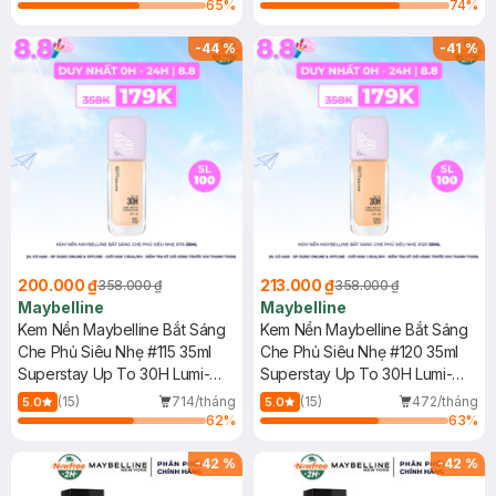
65
%
74
%
-
44
%
-
41
%
200.000 ₫
213.000 ₫
358.000 ₫
358.000 ₫
Maybelline
Maybelline
Kem Nền Maybelline Bắt Sáng
Kem Nền Maybelline Bắt Sáng
Che Phủ Siêu Nhẹ #115 35ml
Che Phủ Siêu Nhẹ #120 35ml
Superstay Up To 30H Lumi-
Superstay Up To 30H Lumi-
Matte Foundation SPF16 PA+++
Matte Foundation SPF16 PA+++
(15)
714/tháng
(15)
472/tháng
5.0
5.0
62
%
63
%
-
42
%
-
42
%