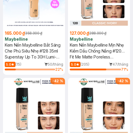
165.000 ₫
127.000 ₫
358.000 ₫
288.000 ₫
Maybelline
Maybelline
Kem Nền Maybelline Bắt Sáng
Kem Nền Maybelline Mịn Nhẹ
Che Phủ Siêu Nhẹ #128 35ml
Kiềm Dầu Chống Nắng #120
Superstay Up To 30H Lumi-
30ml
Fit Me Matte Poreless
Matte Foundation SPF16 PA+++
Foundation SPF 22 PA+++ #120
(15)
50/tháng
(205)
47/tháng
5.0
5.0
Classic Ivory
22
%
71
%
-
42
%
-
42
%