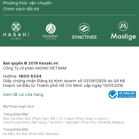
Phương thức vận chuyển
Chính sách đổi trả
Synctives
Clinic
Dermahair
Mastige
Bản quyền © 2016 Hasaki.vn
Công Ty cổ phần HASAKI VIETNAM
Hotline:
1800 6324
Giấy chứng nhận Đăng ký Kinh doanh số 0313612829 do Sở Kế
hoạch và Đầu tư Thành phố Hồ Chí Minh cấp ngày 13/01/2016
Xem tất cả cửa hàng
Mỹ Phẩm High-End
Trang Điểm Mặt
Kem Lót
/
Kem Nền
/
Phấn Nền
/
BB / CC Cream
/
Phấn Nước Cushion
/
Che Khuyết Điểm
/
Má Hồng
/
Tạo Khối / Highlight
/
Phấn Phủ
/
Xịt Khoá Makeup
Trang Điểm Mắt
Kẻ Mày
/
Kẻ Mắt
/
Phấn Mắt
/
Mascara