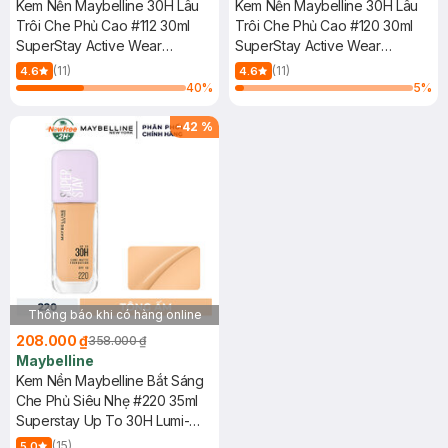
Kem Nền Maybelline 30H Lâu
Kem Nền Maybelline 30H Lâu
Trôi Che Phủ Cao #112 30ml
Trôi Che Phủ Cao #120 30ml
SuperStay Active Wear
SuperStay Active Wear
Foundation
Foundation
(11)
(11)
4.6
4.6
40
%
5
%
-
42
%
Thông báo khi có hàng online
208.000 ₫
358.000 ₫
Maybelline
Kem Nền Maybelline Bắt Sáng
Che Phủ Siêu Nhẹ #220 35ml
Superstay Up To 30H Lumi-
Matte Foundation SPF16 PA+++
(15)
5.0