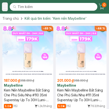
0
Tìm kiếm
Chec
Tìm kiếm
Toggle Menu
Trang chủ
Kết quả tìm kiếm:
'Kem nền Maybelline'
-
48
%
-
44
%
187.000 ₫
201.000 ₫
358.000 ₫
358.000 ₫
Maybelline
Maybelline
Kem Nền Maybelline Bắt Sáng
Kem Nền Maybelline Bắt Sáng
Che Phủ Siêu Nhẹ #110 35ml
Che Phủ Siêu Nhẹ #111 35ml
Superstay Up To 30H Lumi-
Superstay Up To 30H Lumi-
Matte Foundation SPF16 PA+++
Matte Foundation SPF16 PA+++
(15)
1.2k/tháng
(15)
763/tháng
5.0
5.0