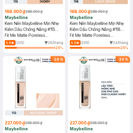
168.000 ₫
168.000 ₫
288.000 ₫
288.000 ₫
Maybelline
Maybelline
Kem Nền Maybelline Mịn Nhẹ
Kem Nền Maybelline Mịn Nhẹ
Kiềm Dầu Chống Nắng #115
Kiềm Dầu Chống Nắng #118
30ml
Fit Me Matte Poreless
30ml
Fit Me Matte Poreless
Foundation SPF 22 PA+++ #115
Foundation SPF 22 - 118 Light
(205)
26/tháng
(205)
24/tháng
5.0
5.0
Ivory
Beige
24
%
24
%
-
24
%
-
24
%
227.000 ₫
227.000 ₫
298.000 ₫
298.000 ₫
Maybelline
Maybelline