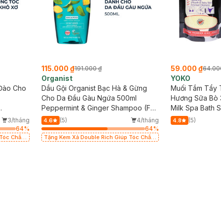
115.000 ₫
59.000 ₫
191.000 ₫
64.00
Organist
YOKO
 Đào Cho
Dầu Gội Organist Bạc Hà & Gừng
Muối Tắm Tẩy 
Cho Da Đầu Gàu Ngứa 500ml
Hương Sữa Bò
Peppermint & Ginger Shampoo (For
Milk Spa Bath S
Itchy Scalp)
3/tháng
(5)
4/tháng
(5)
4.6
4.8
64
%
64
%
 Tóc Chắc
Tặng Kem Xả Double Rich Giúp Tóc Chắc
g tại chi
Khỏe 250ml (SL có hạn - Áp dụng tại chi
nhánh còn quà)