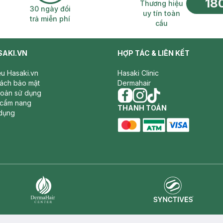
18
n phí 2H
30 ngày đổi trả miễn phí
Thương hiệu uy 
Thương hiệu
30 ngày đổi
uy tín toàn
trả miễn phí
cầu
SAKI.VN
HỢP TÁC & LIÊN KẾT
iệu Hasaki.vn
Hasaki Clinic
sách bảo mật
Dermahair
hoản sử dụng
 cẩm nang
facebook
THANH TOÁN
instagram
tiktok
dụng
master card
ATM card
visa card
Synctives
Dermahair