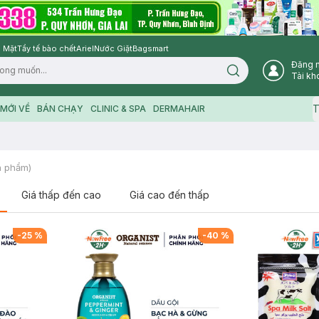
 Mặt
Tẩy tế bào chết
Ariel
Nước Giặt
Bagsmart
Đăng 
Search icon
Tài kh
T
MỚI VỀ
BÁN CHẠY
CLINIC & SPA
DERMAHAIR
 phẩm)
Giá thấp đến cao
Giá cao đến thấp
-
25
%
-
40
%