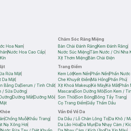
Chăm Sóc Răng Miệng
ớc Hoa Nam
Bàn Chải Đánh Răng
Kem Đánh Răng
Thân
Nước Hoa Cao Cấp
Nước Súc Miệng
Tăm Nước / Chỉ Nha 
Kín
Xịt Thơm Miệng
Bàn Chải Điện
Mặt
Trang Điểm
ữa Rửa Mặt
Kem Lót
Kem Nền
Phấn Nền
Phấn Nước
t Da Mặt
Che Khuyết Điểm
Má Hồng
Phấn Phủ
ân Bằng Da
Serum / Tinh Chất
Xịt Khoá Makeup
Kẻ Mày
Kẻ Mắt
Phấn 
n / Sữa Dưỡng
Mascara
Son Dưỡng Môi
Son Kem / Tin
 Dưỡng
Dưỡng Mắt
Dưỡng Môi
Son Thỏi
Son Bóng
Bông Tẩy Trang
Mặt
Cọ Trang Điểm
Giấy Thấm Dầu
 Khỏe
Vấn Đề Về Da
ân
Chống Muỗi
Khẩu Trang
Da Dầu / Lỗ Chân Lông To
Da Khô / M
t Nạ Xông Hơi
Da Lão Hóa
Da Mụn
Da Nhạy Cảm / Kí
g
Nước Rửa Tay / Diệt Khuẩn
Da Nhạy Cảm / Kích Ứng
Da Xỉn Màu