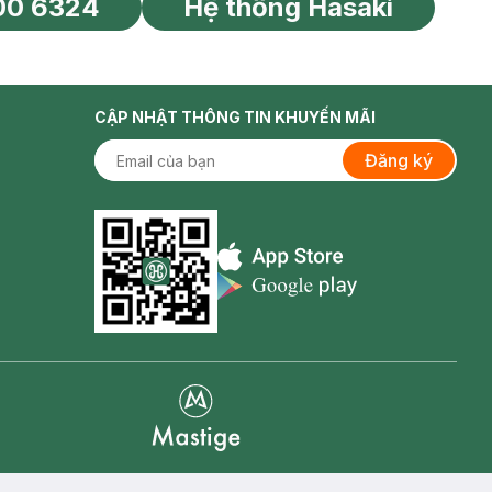
00 6324
Hệ thống Hasaki
tín toàn cầu
CẬP NHẬT THÔNG TIN KHUYẾN MÃI
Đăng ký
Appstore icon
Goolge Play icon
Mastige