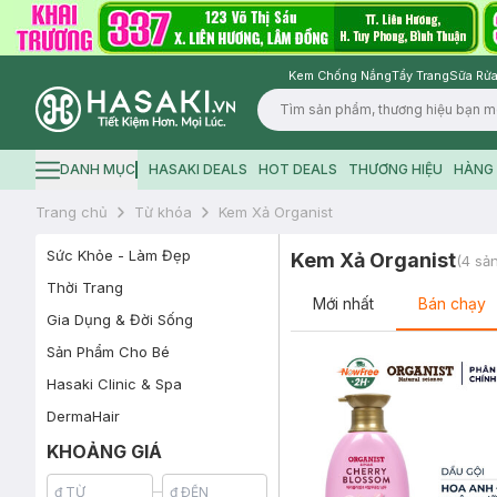
Kem Chống Nắng
Tẩy Trang
Sữa Rửa
Logo
DANH MỤC
HASAKI DEALS
HOT DEALS
THƯƠNG HIỆU
HÀNG 
Hamburger icon
Trang chủ
Từ khóa
Kem Xả Organist
Sức Khỏe - Làm Đẹp
Kem Xả Organist
(
4
sản
Thời Trang
Mới nhất
Bán chạy
Gia Dụng & Đời Sống
Sản Phẩm Cho Bé
Hasaki Clinic & Spa
DermaHair
KHOẢNG GIÁ