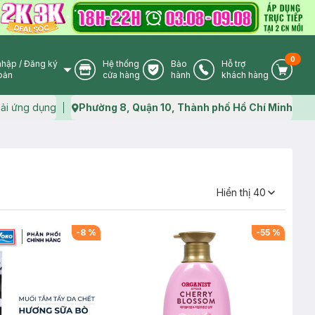
0
nhập
/
Đăng ký
Hệ thống
Bảo
Hỗ trợ
User Icon
Store Icon
Warranty Icon
Phone Icon
Cart I
oản
cửa hàng
hành
khách hàng
ải ứng dụng
Phường 8, Quận 10, Thành phố Hồ Chí Minh
Map icon
Hiển thị
40
-
8
%
-
55
%