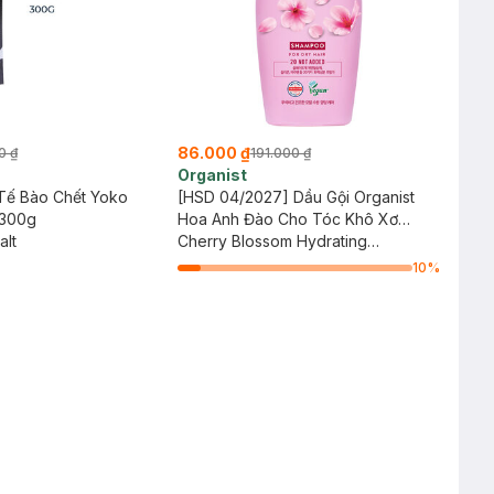
86.000 ₫
0 ₫
191.000 ₫
Organist
Tế Bào Chết Yoko
[HSD 04/2027] Dầu Gội Organist
 300g
Hoa Anh Đào Cho Tóc Khô Xơ
alt
500ml
Cherry Blossom Hydrating
Shampoo (For Dry Hair)
10
%