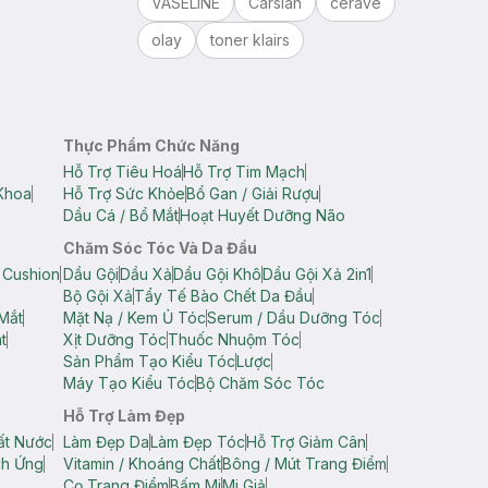
VASELINE
Carslan
cerave
olay
toner klairs
Thực Phẩm Chức Năng
Hỗ Trợ Tiêu Hoá
Hỗ Trợ Tim Mạch
Khoa
Hỗ Trợ Sức Khỏe
Bổ Gan / Giải Rượu
Dầu Cá / Bổ Mắt
Hoạt Huyết Dưỡng Não
Chăm Sóc Tóc Và Da Đầu
 Cushion
Dầu Gội
Dầu Xả
Dầu Gội Khô
Dầu Gội Xả 2in1
Bộ Gội Xả
Tẩy Tế Bào Chết Da Đầu
Mắt
Mặt Nạ / Kem Ủ Tóc
Serum / Dầu Dưỡng Tóc
t
Xịt Dưỡng Tóc
Thuốc Nhuộm Tóc
Sản Phẩm Tạo Kiểu Tóc
Lược
Máy Tạo Kiểu Tóc
Bộ Chăm Sóc Tóc
Hỗ Trợ Làm Đẹp
ất Nước
Làm Đẹp Da
Làm Đẹp Tóc
Hỗ Trợ Giảm Cân
ch Ứng
Vitamin / Khoáng Chất
Bông / Mút Trang Điểm
Cọ Trang Điểm
Bấm Mi
Mi Giả