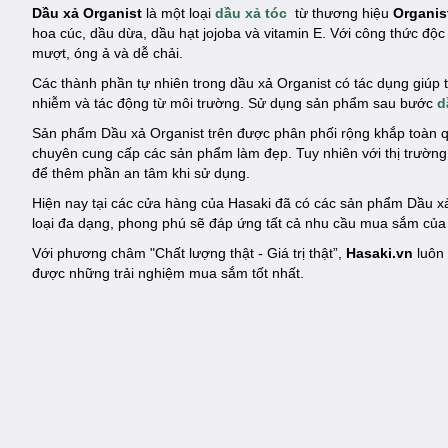
Dầu xả Organist
là một loại
dầu xả tóc
từ thương hiệu
Organis
hoa cúc, dầu dừa, dầu hạt jojoba và vitamin E. Với công thức độc
mượt, óng ả và dễ chải.
Các thành phần tự nhiên trong dầu xả Organist có tác dụng giúp t
nhiễm và tác động từ môi trường. Sử dụng sản phẩm sau bước
d
Sản phẩm Dầu xả Organist trên được phân phối rộng khắp toàn q
chuyên cung cấp các sản phẩm làm đẹp. Tuy nhiên với thị trườn
để thêm phần an tâm khi sử dụng.
Hiện nay tại các cửa hàng của Hasaki đã có các sản phẩm Dầu x
loại đa dạng, phong phú sẽ đáp ứng tất cả nhu cầu mua sắm của
Với phương châm "Chất lượng thật - Giá trị thật”,
Hasaki.vn
luôn 
được những trải nghiệm mua sắm tốt nhất.