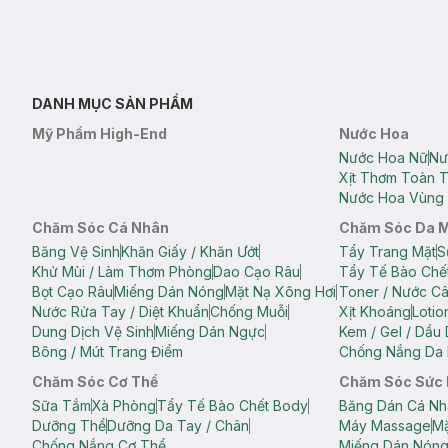
DANH MỤC SẢN PHẨM
Mỹ Phẩm High-End
Nước Hoa
Nước Hoa Nữ
Nư
Xịt Thơm Toàn 
Nước Hoa Vùng 
Chăm Sóc Cá Nhân
Chăm Sóc Da 
Băng Vệ Sinh
Khăn Giấy / Khăn Ướt
Tẩy Trang Mặt
S
Khử Mùi / Làm Thơm Phòng
Dao Cạo Râu
Tẩy Tế Bào Chế
Bọt Cạo Râu
Miếng Dán Nóng
Mặt Nạ Xông Hơi
Toner / Nước C
Nước Rửa Tay / Diệt Khuẩn
Chống Muỗi
Xịt Khoáng
Lotio
Dung Dịch Vệ Sinh
Miếng Dán Ngực
Kem / Gel / Dầu
Bông / Mút Trang Điểm
Chống Nắng Da 
Chăm Sóc Cơ Thể
Chăm Sóc Sức
Sữa Tắm
Xà Phòng
Tẩy Tế Bào Chết Body
Băng Dán Cá Nh
Dưỡng Thể
Dưỡng Da Tay / Chân
Máy Massage
Mặ
Chống Nắng Cơ Thể
Miếng Dán Nón