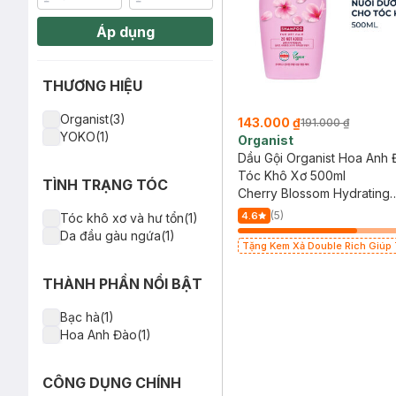
Áp dụng
THƯƠNG HIỆU
Organist(3)
143.000 ₫
191.000 ₫
YOKO(1)
Organist
Dầu Gội Organist Hoa Anh
Tóc Khô Xơ 500ml
TÌNH TRẠNG TÓC
Cherry Blossom Hydrating
Shampoo (For Dry Hair)
(5)
4.6
Tóc khô xơ và hư tổn(1)
Da đầu gàu ngứa(1)
Tặng Kem Xả Double Rich Giúp
Khỏe 250ml (SL có hạn - Áp dụn
nhánh còn quà)
THÀNH PHẦN NỔI BẬT
Bạc hà(1)
Hoa Anh Đào(1)
CÔNG DỤNG CHÍNH