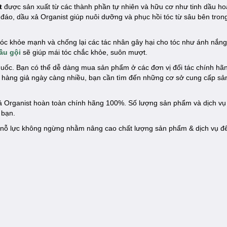
t
được sản xuất từ các thành phần tự nhiên và hữu cơ như tinh dầu ho
 đáo, dầu xả Organist giúp nuôi dưỡng và phục hồi tóc từ sâu bên tron
óc khỏe mạnh và chống lại các tác nhân gây hại cho tóc như ánh nắng m
ầu gội
sẽ giúp mái tóc chắc khỏe, suôn mượt.
uốc. Bạn có thể dễ dàng mua sản phẩm ở các đơn vị đối tác chính hã
g hàng giả ngày càng nhiều, bạn cần tìm đến những cơ sở cung cấp s
ả Organist hoàn toàn chính hãng 100%. Số lượng sản phẩm và dịch vụ 
 bạn.
nỗ lực không ngừng nhằm nâng cao chất lượng sản phẩm & dịch vụ đ