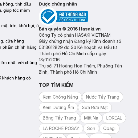
Được chứng nhận
a hồng, tinh dầu
g, giúp tóc mềm
ặt trời, khói bụi, ô
Bản quyền © 2016 Hasaki.vn
Công Ty cổ phần HASAKI VIETNAM
ng, cửa hàng
Giấy chứng nhận Đăng ký Kinh doanh số
ản phẩm chính hãng
0313612829 do Sở Kế hoạch và Đầu tư
Thành phố Hồ Chí Minh cấp ngày
13/01/2016
lớn nhất với chủng
Trụ sở: 71 Hoàng Hoa Thám, Phường Tân
Bình, Thành phố Hồ Chí Minh
ể khách hàng có
TOP TÌM KIẾM
Kem Chống Nắng
Nước Tẩy Trang
Kem Dưỡng Ẩm
Sữa Rửa Mặt
Bông Tẩy Trang
Mặt Nạ
LOREAL
LA ROCHE POSAY
Son
Obagi