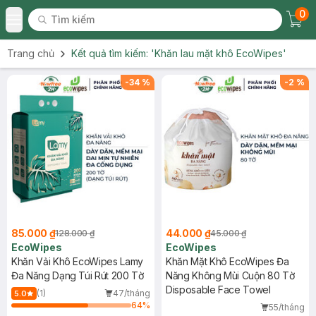
0
Tìm kiếm
Chec
Tìm kiếm
Toggle Menu
Trang chủ
Kết quả tìm kiếm:
'Khăn lau mặt khô EcoWipes'
-
34
%
-
2
%
85.000 ₫
44.000 ₫
128.000 ₫
45.000 ₫
EcoWipes
EcoWipes
Khăn Vải Khô EcoWipes Lamy
Khăn Mặt Khô EcoWipes Đa
Đa Năng Dạng Túi Rút 200 Tờ
Năng Không Mùi Cuộn 80 Tờ
Disposable Face Towel
(1)
47/tháng
5.0
64
%
55/tháng