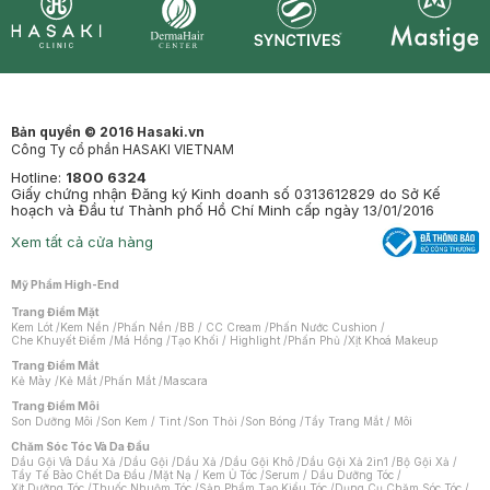
Synctives
Clinic
Dermahair
Mastige
Bản quyền © 2016 Hasaki.vn
Công Ty cổ phần HASAKI VIETNAM
Hotline:
1800 6324
Giấy chứng nhận Đăng ký Kinh doanh số 0313612829 do Sở Kế
hoạch và Đầu tư Thành phố Hồ Chí Minh cấp ngày 13/01/2016
Xem tất cả cửa hàng
Mỹ Phẩm High-End
Trang Điểm Mặt
Kem Lót
/
Kem Nền
/
Phấn Nền
/
BB / CC Cream
/
Phấn Nước Cushion
/
Che Khuyết Điểm
/
Má Hồng
/
Tạo Khối / Highlight
/
Phấn Phủ
/
Xịt Khoá Makeup
Trang Điểm Mắt
Kẻ Mày
/
Kẻ Mắt
/
Phấn Mắt
/
Mascara
Trang Điểm Môi
Son Dưỡng Môi
/
Son Kem / Tint
/
Son Thỏi
/
Son Bóng
/
Tẩy Trang Mắt / Môi
Chăm Sóc Tóc Và Da Đầu
Dầu Gội Và Dầu Xả
/
Dầu Gội
/
Dầu Xả
/
Dầu Gội Khô
/
Dầu Gội Xả 2in1
/
Bộ Gội Xả
/
Tẩy Tế Bào Chết Da Đầu
/
Mặt Nạ / Kem Ủ Tóc
/
Serum / Dầu Dưỡng Tóc
/
Xịt Dưỡng Tóc
/
Thuốc Nhuộm Tóc
/
Sản Phẩm Tạo Kiểu Tóc
/
Dụng Cụ Chăm Sóc Tóc
/