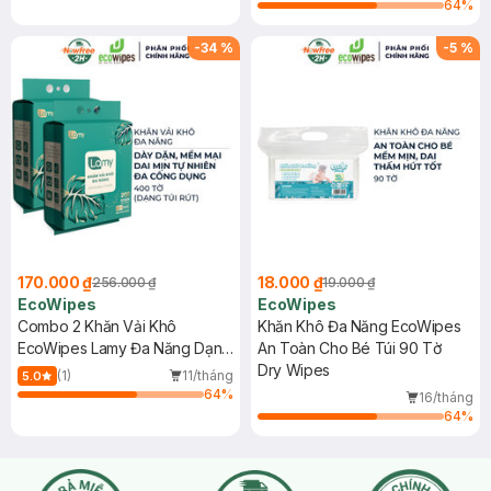
64
%
-
34
%
-
5
%
170.000 ₫
18.000 ₫
256.000 ₫
19.000 ₫
EcoWipes
EcoWipes
Combo 2 Khăn Vải Khô
Khăn Khô Đa Năng EcoWipes
EcoWipes Lamy Đa Năng Dạng
An Toàn Cho Bé Túi 90 Tờ
Túi Rút 200 Tờ
Dry Wipes
(1)
11/tháng
5.0
64
%
16/tháng
64
%