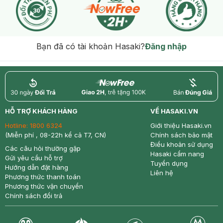
Bạn đã có tài khoản Hasaki?
Đăng nhập
return
nowfree
price
HỖ TRỢ KHÁCH HÀNG
VỀ HASAKI.VN
Hotline:
1800 6324
Giới thiệu Hasaki.vn
(Miễn phí , 08-22h kể cả T7, CN)
Chính sách bảo mật
Điều khoản sử dụng
Các câu hỏi thường gặp
Hasaki cẩm nang
Gửi yêu cầu hỗ trợ
Tuyển dụng
Hướng dẫn đặt hàng
Liên hệ
Phương thức thanh toán
Phương thức vận chuyển
Chính sách đổi trả