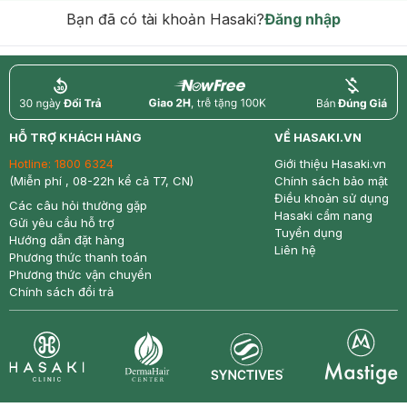
Bạn đã có tài khoản Hasaki?
Đăng nhập
return
nowfree
price
HỖ TRỢ KHÁCH HÀNG
VỀ HASAKI.VN
Hotline:
1800 6324
Giới thiệu Hasaki.vn
(Miễn phí , 08-22h kể cả T7, CN)
Chính sách bảo mật
Điều khoản sử dụng
Các câu hỏi thường gặp
Hasaki cẩm nang
Gửi yêu cầu hỗ trợ
Tuyển dụng
Hướng dẫn đặt hàng
Liên hệ
Phương thức thanh toán
Phương thức vận chuyển
Chính sách đổi trả
Synctives
Clinic
Dermahair
Mastige