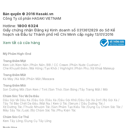
Bản quyền © 2016 Hasaki.vn
Công Ty cổ phần HASAKI VIETNAM
Hotline:
1800 6324
Giấy chứng nhận Đăng ký Kinh doanh số 0313612829 do Sở Kế
hoạch và Đầu tư Thành phố Hồ Chí Minh cấp ngày 13/01/2016
Xem tất cả cửa hàng
Mỹ Phẩm High-End
Trang Điểm Mặt
Kem Lót
/
Kem Nền
/
Phấn Nền
/
BB / CC Cream
/
Phấn Nước Cushion
/
Che Khuyết Điểm
/
Má Hồng
/
Tạo Khối / Highlight
/
Phấn Phủ
/
Xịt Khoá Makeup
Trang Điểm Mắt
Kẻ Mày
/
Kẻ Mắt
/
Phấn Mắt
/
Mascara
Trang Điểm Môi
Son Dưỡng Môi
/
Son Kem / Tint
/
Son Thỏi
/
Son Bóng
/
Tẩy Trang Mắt / Môi
Chăm Sóc Tóc Và Da Đầu
Dầu Gội Và Dầu Xả
/
Dầu Gội
/
Dầu Xả
/
Dầu Gội Khô
/
Dầu Gội Xả 2in1
/
Bộ Gội Xả
/
Tẩy Tế Bào Chết Da Đầu
/
Mặt Nạ / Kem Ủ Tóc
/
Serum / Dầu Dưỡng Tóc
/
Xịt Dưỡng Tóc
/
Thuốc Nhuộm Tóc
/
Sản Phẩm Tạo Kiểu Tóc
/
Dụng Cụ Chăm Sóc Tóc
/
Máy Sấy Tóc
/
Lược
/
Bộ Chăm Sóc Tóc
/
Phụ Kiện Tóc
Chăm Sóc Cơ Thể
Kem Tẩy Lông
/
Dụng Cụ Tẩy Lông
Nước Hoa