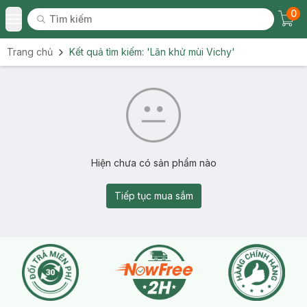
0
Tìm kiếm
Chec
Tìm kiếm
Toggle Menu
Trang chủ
Kết quả tìm kiếm:
'Lăn khử mùi Vichy'
Hiện chưa có sản phẩm nào
Tiếp tục mua sắm