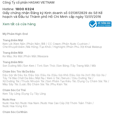
Công Ty cổ phần HASAKI VIETNAM
Hotline:
1800 6324
Giấy chứng nhận Đăng ký Kinh doanh số 0313612829 do Sở Kế
hoạch và Đầu tư Thành phố Hồ Chí Minh cấp ngày 13/01/2016
Xem tất cả cửa hàng
Mỹ Phẩm High-End
Trang Điểm Mặt
Kem Lót
/
Kem Nền
/
Phấn Nền
/
BB / CC Cream
/
Phấn Nước Cushion
/
Che Khuyết Điểm
/
Má Hồng
/
Tạo Khối / Highlight
/
Phấn Phủ
/
Xịt Khoá Makeup
Trang Điểm Mắt
Kẻ Mày
/
Kẻ Mắt
/
Phấn Mắt
/
Mascara
Trang Điểm Môi
Son Dưỡng Môi
/
Son Kem / Tint
/
Son Thỏi
/
Son Bóng
/
Tẩy Trang Mắt / Môi
Chăm Sóc Tóc Và Da Đầu
Dầu Gội Và Dầu Xả
/
Dầu Gội
/
Dầu Xả
/
Dầu Gội Khô
/
Dầu Gội Xả 2in1
/
Bộ Gội Xả
/
Tẩy Tế Bào Chết Da Đầu
/
Mặt Nạ / Kem Ủ Tóc
/
Serum / Dầu Dưỡng Tóc
/
Xịt Dưỡng Tóc
/
Thuốc Nhuộm Tóc
/
Sản Phẩm Tạo Kiểu Tóc
/
Dụng Cụ Chăm Sóc Tóc
/
Máy Sấy Tóc
/
Lược
/
Bộ Chăm Sóc Tóc
/
Phụ Kiện Tóc
Chăm Sóc Cơ Thể
Kem Tẩy Lông
/
Dụng Cụ Tẩy Lông
Nước Hoa
Nước Hoa Nữ
/
Nước Hoa Nam
/
Nước Hoa Cao Cấp
/
Xịt Thơm Toàn Thân
/
Nước Hoa Vùng Kín
Chăm Sóc Cá Nhân