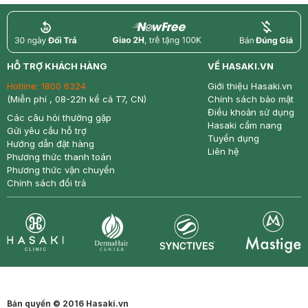
return
nowfree
price
HỖ TRỢ KHÁCH HÀNG
VỀ HASAKI.VN
Hotline:
1800 6324
Giới thiệu Hasaki.vn
(Miễn phí , 08-22h kể cả T7, CN)
Chính sách bảo mật
Điều khoản sử dụng
Các câu hỏi thường gặp
Hasaki cẩm nang
Gửi yêu cầu hỗ trợ
Tuyển dụng
Hướng dẫn đặt hàng
Liên hệ
Phương thức thanh toán
Phương thức vận chuyển
Chính sách đổi trả
Synctives
Clinic
Dermahair
Mastige
Bản quyền © 2016 Hasaki.vn