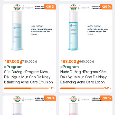
-
36
%
-
29
%
467.000 ₫
468.000 ₫
730.000 ₫
660.000 ₫
dProgram
dProgram
Sữa Dưỡng dProgram Kiềm
Nước Dưỡng dProgram Kiềm
Dầu Ngừa Mụn Cho Da Nhạy
Dầu Ngừa Mụn Cho Da Nhạy
Cảm 100ml
Balancing Acne Care Emulsion
Cảm 125ml
Balancing Acne Care Lotion
61
%
34
%
-
36
%
-
30
%