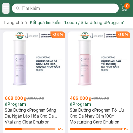
0
Tìm kiếm
Chec
Tìm kiếm
Toggle Menu
Trang chủ
Kết quả tìm kiếm:
'Lotion / Sữa dưỡng dProgram'
-
24
%
-
38
%
668.000 ₫
486.000 ₫
880.000 ₫
790.000 ₫
dProgram
dProgram
Sữa Dưỡng dProgram Sáng
Sữa Dưỡng dProgram Tối Ưu
Da, Ngăn Lão Hóa Cho Da
Cho Da Nhạy Cảm 100ml
Nhạy Cảm 100ml
Vitalizing Clear Emulsion
Moisturizing Care Emulsion
34
%
61
%