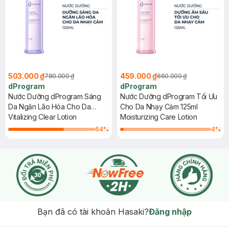
503.000 ₫
459.000 ₫
780.000 ₫
660.000 ₫
dProgram
dProgram
Nước Dưỡng dProgram Sáng
Nước Dưỡng dProgram Tối Ưu
Da Ngăn Lão Hóa Cho Da
Cho Da Nhạy Cảm 125ml
Nhạy Cảm 125ml
Vitalizing Clear Lotion
Moisturizing Care Lotion
64
%
4
%
Bạn đã có tài khoản Hasaki?
Đăng nhập