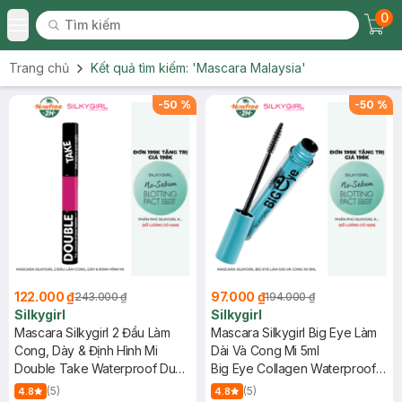
0
Tìm kiếm
Chec
Tìm kiếm
Toggle Menu
Trang chủ
Kết quả tìm kiếm:
'Mascara Malaysia'
-
50
%
-
50
%
122.000 ₫
97.000 ₫
243.000 ₫
194.000 ₫
Silkygirl
Silkygirl
Mascara Silkygirl 2 Đầu Làm
Mascara Silkygirl Big Eye Làm
Cong, Dày & Định Hình Mi
Dài Và Cong Mi 5ml
Double Take Waterproof Duo
Big Eye Collagen Waterproof
Mascara
Mascara
(5)
(5)
4.8
4.8