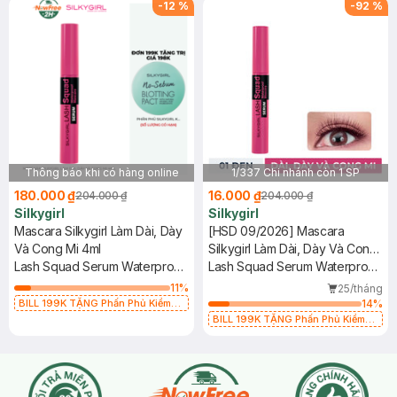
-
12
%
-
92
%
Thông báo khi có hàng online
1/337 Chi nhánh còn 1 SP
180.000 ₫
16.000 ₫
204.000 ₫
204.000 ₫
Silkygirl
Silkygirl
Mascara Silkygirl Làm Dài, Dày
[HSD 09/2026] Mascara
Và Cong Mi 4ml
Silkygirl Làm Dài, Dày Và Cong
Lash Squad Serum Waterproof
Mi 4ml
Lash Squad Serum Waterproof
Mascara - 01 Intense Black
Mascara - 01 Intense Black
11
%
25/tháng
BILL 199K TẶNG Phấn Phủ Kiềm
14
%
Dầu Không Màu 7g trị giá 198K (SL
BILL 199K TẶNG Phấn Phủ Kiềm
có hạn)
Dầu Không Màu 7g trị giá 198K (SL
có hạn)