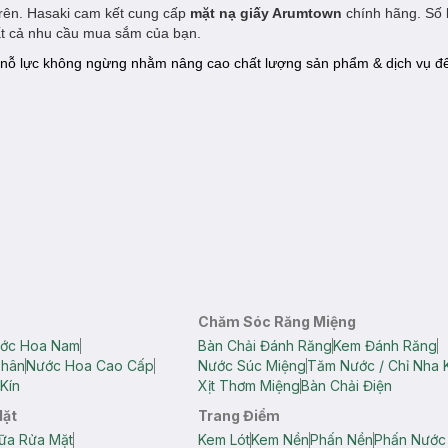
trên. Hasaki cam kết cung cấp
mặt nạ giấy Arumtown
chính hãng. Số
tất cả nhu cầu mua sắm của bạn.
nỗ lực không ngừng nhằm nâng cao chất lượng sản phẩm & dịch vụ đ
Chăm Sóc Răng Miệng
ớc Hoa Nam
Bàn Chải Đánh Răng
Kem Đánh Răng
Thân
Nước Hoa Cao Cấp
Nước Súc Miệng
Tăm Nước / Chỉ Nha 
Kín
Xịt Thơm Miệng
Bàn Chải Điện
Mặt
Trang Điểm
ữa Rửa Mặt
Kem Lót
Kem Nền
Phấn Nền
Phấn Nước