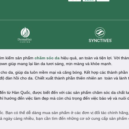
master card
ATM card
visa card
Synctives
Dermahair
 tìm kiếm sản phẩm
chăm sóc da
hiệu quả, an toàn và tiện lợi. Với thà
town giúp mang lại làn da tươi sáng, mịn màng và khỏe mạnh.
 cho da, giúp da luôn mềm mại và căng bóng. Kết hợp các thành phần
độ đàn hồi cho da. Chiết xuất thành phần thiên nhiên an toàn và lành 
 đến từ Hàn Quốc, được biết đến với các sản phẩm chăm sóc da chất l
chỉ hướng đến việc làm đẹp mà còn chú trọng đến việc bảo vệ và nuôi
c. Bạn có thể dễ dàng mua sản phẩm ở các đơn vị đối tác chính hãng
giả ngày càng nhiều, bạn cần tìm đến những cơ sở cung cấp sản phẩm