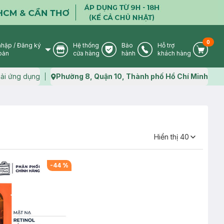
0
nhập
/
Đăng ký
Hệ thống
Bảo
Hỗ trợ
User Icon
Store Icon
Warranty Icon
Phone Icon
Cart I
oản
cửa hàng
hành
khách hàng
ải ứng dụng
Phường 8, Quận 10, Thành phố Hồ Chí Minh
Map icon
Hiển thị
40
-
44
%