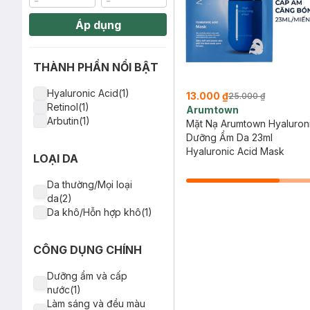
Áp dụng
THÀNH PHẦN NỔI BẬT
Hyaluronic Acid(1)
13.000 ₫
25.000 ₫
Retinol(1)
Arumtown
Arbutin(1)
Mặt Nạ Arumtown Hyaluron
Dưỡng Ẩm Da 23ml
Hyaluronic Acid Mask
LOẠI DA
Da thường/Mọi loại
da(2)
Da khô/Hỗn hợp khô(1)
CÔNG DỤNG CHÍNH
Dưỡng ẩm và cấp
nước(1)
Làm sáng và đều màu