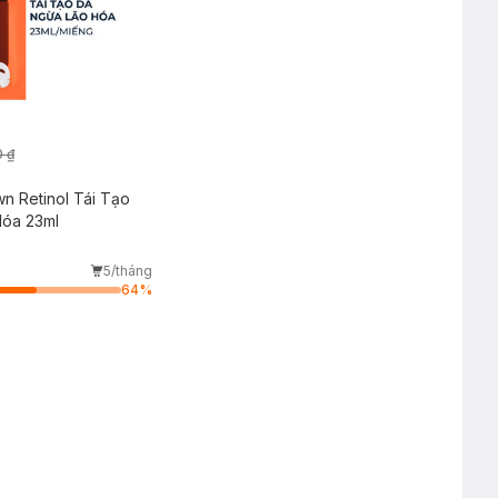
 ₫
n Retinol Tái Tạo
Hóa 23ml
5/tháng
64
%