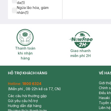
da(1)
Ngừa lão hóa, giảm
nhăn(1)
Thanh toán khi nhận hàng
Giao nhanh miễ
Thanh toán
Giao nhanh
khi nhận
miễn phí 2H
hàng
HỖ TRỢ KHÁCH HÀNG
VỀ HA
Giới th
Hotline:
1800 6324
Chính 
(Miễn phí , 08-22h kể cả T7, CN)
Điều k
Các câu hỏi thường gặp
Hasaki
Gửi yêu cầu hỗ trợ
Tuyển 
Hướng dẫn đặt hàng
Liên hệ
Phương thức thanh toán