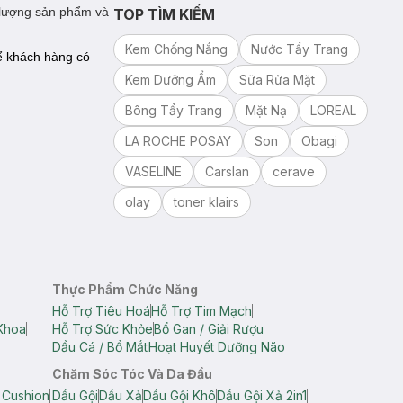
 lượng sản phẩm và
TOP TÌM KIẾM
Kem Chống Nắng
Nước Tẩy Trang
ể khách hàng có
Kem Dưỡng Ẩm
Sữa Rửa Mặt
Bông Tẩy Trang
Mặt Nạ
LOREAL
LA ROCHE POSAY
Son
Obagi
VASELINE
Carslan
cerave
olay
toner klairs
Thực Phẩm Chức Năng
Hỗ Trợ Tiêu Hoá
Hỗ Trợ Tim Mạch
Khoa
Hỗ Trợ Sức Khỏe
Bổ Gan / Giải Rượu
Dầu Cá / Bổ Mắt
Hoạt Huyết Dưỡng Não
Chăm Sóc Tóc Và Da Đầu
 Cushion
Dầu Gội
Dầu Xả
Dầu Gội Khô
Dầu Gội Xả 2in1