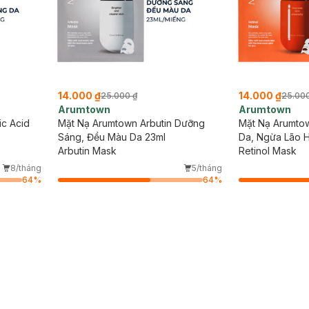
14.000 ₫
14.000 ₫
25.000 ₫
25.000
Arumtown
Arumtown
ic Acid
Mặt Nạ Arumtown Arbutin Dưỡng
Mặt Nạ Arumtow
Sáng, Đều Màu Da 23ml
Da, Ngừa Lão 
Arbutin Mask
Retinol Mask
8/tháng
5/tháng
64
%
64
%