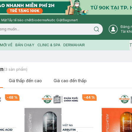
 Mặt
Tẩy tế bào chết
Bioderma
Nước Giặt
Bagsmart
Đăng 
Search icon
Tài kh
T
MỚI VỀ
BÁN CHẠY
CLINIC & SPA
DERMAHAIR
wn
(
3
sản phẩm)
Giá thấp đến cao
Giá cao đến thấp
-
48
%
-
44
%