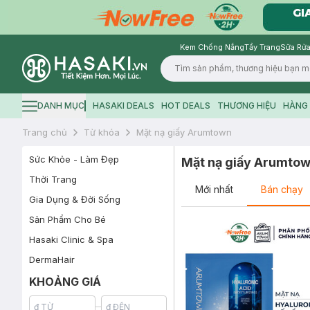
Kem Chống Nắng
Tẩy Trang
Sữa Rửa
Logo
DANH MỤC
HASAKI DEALS
HOT DEALS
THƯƠNG HIỆU
HÀNG 
Hamburger icon
Trang chủ
Từ khóa
Mặt nạ giấy Arumtown
Sức Khỏe - Làm Đẹp
Mặt nạ giấy Arumto
Thời Trang
Mới nhất
Bán chạy
Gia Dụng & Đời Sống
Sản Phẩm Cho Bé
Hasaki Clinic & Spa
DermaHair
KHOẢNG GIÁ