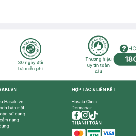
HO
18
n phí 2H
30 ngày đổi trả miễn phí
Thương hiệu uy 
Thương hiệu
30 ngày đổi
uy tín toàn
trả miễn phí
cầu
SAKI.VN
HỢP TÁC & LIÊN KẾT
iệu Hasaki.vn
Hasaki Clinic
sách bảo mật
Dermahair
hoản sử dụng
 cẩm nang
facebook
THANH TOÁN
instagram
tiktok
dụng