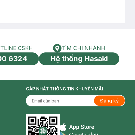
TLINE CSKH
TÌM CHI NHÁNH
HOTLINE CSKH
Tìm chi nhánh
00 6324
Hệ thống Hasaki
tín toàn cầu
CẬP NHẬT THÔNG TIN KHUYẾN MÃI
Đăng ký
Appstore icon