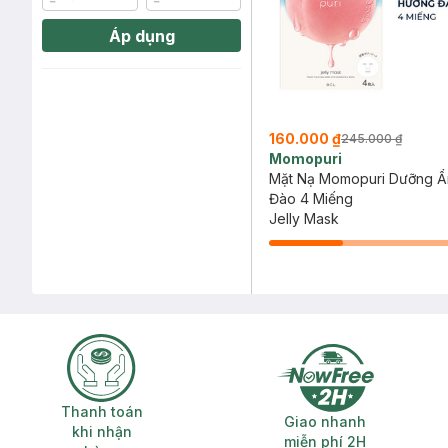
Áp dụng
160.000 ₫
245.000 ₫
Momopuri
Mặt Nạ Momopuri Dưỡng 
Đào 4 Miếng
Jelly Mask
Thanh toán khi nhận hàng
Giao nhanh miễ
Thanh toán
Giao nhanh
khi nhận
miễn phí 2H