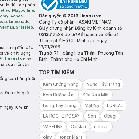
vn là đối tác phân
etics
,
Maybelline
,
Bản quyền © 2016 Hasaki.vn
somy
,
Acnes
,
cosi
,
Lemonade
,
Công Ty cổ phần HASAKI VIETNAM
N
,
Shiseido
,
erman
Giấy chứng nhận Đăng ký Kinh doanh số
0313612829 do Sở Kế hoạch và Đầu tư
Thành phố Hồ Chí Minh cấp ngày
13/01/2016
hời trang đến các
Trụ sở: 71 Hoàng Hoa Thám, Phường Tân
õi về chất lượng:
ệt.
Hasaki.vn
sở
Bình, Thành phố Hồ Chí Minh
hử của mỗi sản
TOP TÌM KIẾM
hống cửa hàng luôn
Kem Chống Nắng
Nước Tẩy Trang
hơ
. Đơn hàng từ
Kem Dưỡng Ẩm
Sữa Rửa Mặt
Bông Tẩy Trang
Mặt Nạ
LOREAL
ảm ngay 10% khi
LA ROCHE POSAY
Son
Obagi
VASELINE
Carslan
cerave
olay
toner klairs