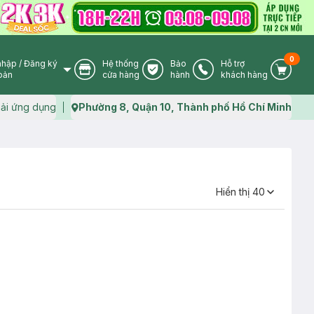
0
nhập
/
Đăng ký
Hệ thống
Bảo
Hỗ trợ
User Icon
Store Icon
Warranty Icon
Phone Icon
Cart I
oản
cửa hàng
hành
khách hàng
ải ứng dụng
Phường 8, Quận 10, Thành phố Hồ Chí Minh
Map icon
Hiển thị
40