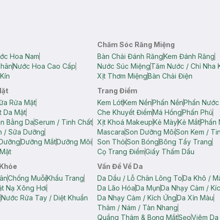
Chăm Sóc Răng Miệng
ớc Hoa Nam
Bàn Chải Đánh Răng
Kem Đánh Răng
Thân
Nước Hoa Cao Cấp
Nước Súc Miệng
Tăm Nước / Chỉ Nha 
Kín
Xịt Thơm Miệng
Bàn Chải Điện
Mặt
Trang Điểm
ữa Rửa Mặt
Kem Lót
Kem Nền
Phấn Nền
Phấn Nước
t Da Mặt
Che Khuyết Điểm
Má Hồng
Phấn Phủ
ân Bằng Da
Serum / Tinh Chất
Xịt Khoá Makeup
Kẻ Mày
Kẻ Mắt
Phấn 
n / Sữa Dưỡng
Mascara
Son Dưỡng Môi
Son Kem / Tin
 Dưỡng
Dưỡng Mắt
Dưỡng Môi
Son Thỏi
Son Bóng
Bông Tẩy Trang
Mặt
Cọ Trang Điểm
Giấy Thấm Dầu
 Khỏe
Vấn Đề Về Da
ân
Chống Muỗi
Khẩu Trang
Da Dầu / Lỗ Chân Lông To
Da Khô / M
t Nạ Xông Hơi
Da Lão Hóa
Da Mụn
Da Nhạy Cảm / Kí
g
Nước Rửa Tay / Diệt Khuẩn
Da Nhạy Cảm / Kích Ứng
Da Xỉn Màu
Thâm / Nám / Tàn Nhang
Quầng Thâm & Bọng Mắt
Sẹo
Viêm Da