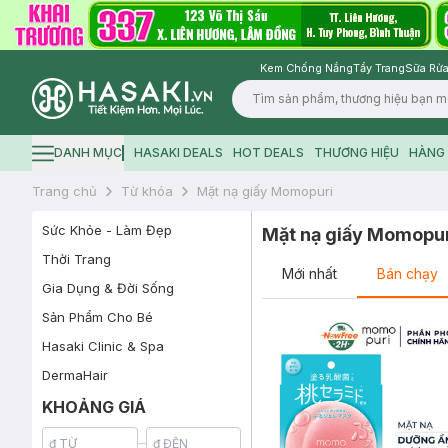
Kem Chống Nắng
Tẩy Trang
Sữa Rửa
Logo
DANH MỤC
HASAKI DEALS
HOT DEALS
THƯƠNG HIỆU
HÀNG 
Hamburger icon
Trang chủ
Từ khóa
Mặt nạ giấy Momopuri
Sức Khỏe - Làm Đẹp
Mặt nạ giấy Momopu
Thời Trang
Mới nhất
Bán chạy
Gia Dụng & Đời Sống
Sản Phẩm Cho Bé
Hasaki Clinic & Spa
DermaHair
KHOẢNG GIÁ