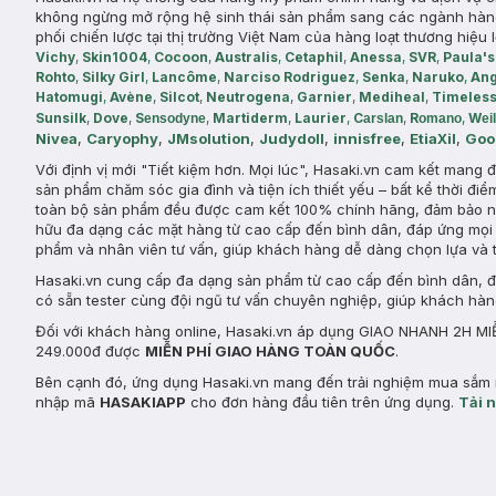
không ngừng mở rộng hệ sinh thái sản phẩm sang các ngành hàng n
phối chiến lược tại thị trường Việt Nam của hàng loạt thương hiệu 
Vichy
,
Skin1004
,
Cocoon
,
Australis
,
Cetaphil
,
Anessa
,
SVR
,
Paula's
Rohto
,
Silky Girl
,
Lancôme
,
Narciso Rodriguez
,
Senka
,
Naruko
,
Ang
Hatomugi
,
Avène
,
Silcot
,
Neutrogena
,
Garnier
,
Mediheal
,
Timeles
Sunsilk
,
Dove
,
S
,
Martiderm
,
Laurier
,
C
,
R
,
W
ensodyne
arslan
omano
ei
Nivea
,
Caryophy
,
JMsolution
,
Judydoll
,
innisfree
,
EtiaXil
,
Goo
Với định vị mới "Tiết kiệm hơn. Mọi lúc", Hasaki.vn cam kết mang
sản phẩm chăm sóc gia đình và tiện ích thiết yếu – bất kể thời điể
toàn bộ sản phẩm đều được cam kết 100% chính hãng, đảm bảo ng
hữu đa dạng các mặt hàng từ cao cấp đến bình dân, đáp ứng mọi 
phẩm và nhân viên tư vấn, giúp khách hàng dễ dàng chọn lựa và 
Hasaki.vn cung cấp đa dạng sản phẩm từ cao cấp đến bình dân, đá
có sẵn tester cùng đội ngũ tư vấn chuyên nghiệp, giúp khách hà
Đối với khách hàng online, Hasaki.vn áp dụng GIAO NHANH 2H MIỄ
249.000đ được
MIỄN PHÍ GIAO HÀNG TOÀN QUỐC
.
Bên cạnh đó, ứng dụng Hasaki.vn mang đến trải nghiệm mua sắm n
nhập mã
HASAKIAPP
cho đơn hàng đầu tiên trên ứng dụng.
Tải 