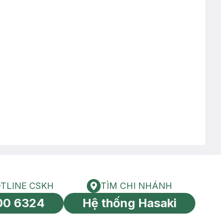
TLINE CSKH
TÌM CHI NHÁNH
HOTLINE CSKH
Tìm chi nhánh
00 6324
Hệ thống Hasaki
tín toàn cầu