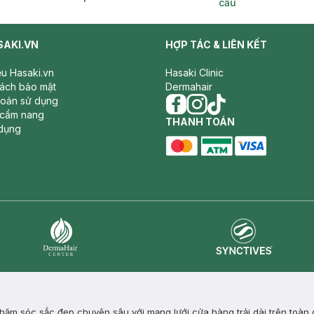
cầu
SAKI.VN
HỢP TÁC & LIÊN KẾT
iệu Hasaki.vn
Hasaki Clinic
sách bảo mật
Dermahair
hoản sử dụng
 cẩm nang
facebook
THANH TOÁN
instagram
tiktok
dụng
master card
ATM card
visa card
Synctives
Dermahair
ăm sóc sắc đẹp chuyên sâu với mạng lưới cửa hàng trải dài trên toàn 