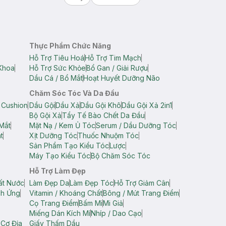
Thực Phẩm Chức Năng
Hỗ Trợ Tiêu Hoá
Hỗ Trợ Tim Mạch
Khoa
Hỗ Trợ Sức Khỏe
Bổ Gan / Giải Rượu
Dầu Cá / Bổ Mắt
Hoạt Huyết Dưỡng Não
Chăm Sóc Tóc Và Da Đầu
 Cushion
Dầu Gội
Dầu Xả
Dầu Gội Khô
Dầu Gội Xả 2in1
Bộ Gội Xả
Tẩy Tế Bào Chết Da Đầu
Mắt
Mặt Nạ / Kem Ủ Tóc
Serum / Dầu Dưỡng Tóc
t
Xịt Dưỡng Tóc
Thuốc Nhuộm Tóc
Sản Phẩm Tạo Kiểu Tóc
Lược
Máy Tạo Kiểu Tóc
Bộ Chăm Sóc Tóc
Hỗ Trợ Làm Đẹp
ất Nước
Làm Đẹp Da
Làm Đẹp Tóc
Hỗ Trợ Giảm Cân
ch Ứng
Vitamin / Khoáng Chất
Bông / Mút Trang Điểm
Cọ Trang Điểm
Bấm Mi
Mi Giả
Miếng Dán Kích Mí
Nhíp / Dao Cạo
 Cơ Địa
Giấy Thấm Dầu