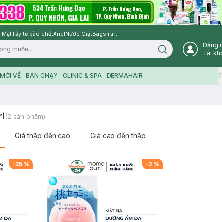
 Mặt
Tẩy tế bào chết
Ariel
Nước Giặt
Bagsmart
Đăng 
Search icon
Tài kh
T
MỚI VỀ
BÁN CHẠY
CLINIC & SPA
DERMAHAIR
ri
(
2
sản phẩm)
Giá thấp đến cao
Giá cao đến thấp
-
35
%
-
2
%