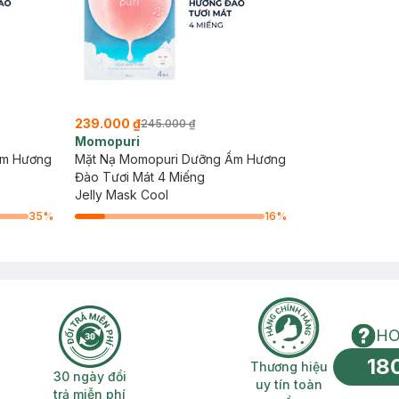
239.000 ₫
245.000 ₫
Momopuri
Ẩm Hương
Mặt Nạ Momopuri Dưỡng Ẩm Hương
Đào Tươi Mát 4 Miếng
Jelly Mask Cool
35
%
16
%
HO
18
n phí 2H
30 ngày đổi trả miễn phí
Thương hiệu uy 
Thương hiệu
30 ngày đổi
uy tín toàn
trả miễn phí