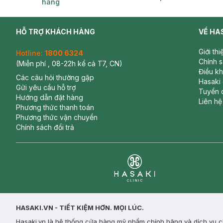
hàng
HỖ TRỢ KHÁCH HÀNG
VỀ HA
Giới th
Hotline:
1800 6324
Chính 
(Miễn phí , 08-22h kể cả T7, CN)
Điều k
Các câu hỏi thường gặp
Hasaki
Gửi yêu cầu hỗ trợ
Tuyển 
Hướng dẫn đặt hàng
Liên hệ
Phương thức thanh toán
Phương thức vận chuyển
Chính sách đổi trả
Clinic
HASAKI.VN - TIẾT KIỆM HƠN. MỌI LÚC.
Hasaki.vn là hệ thống cửa hàng mỹ phẩm chính hãng và dịch vụ ch