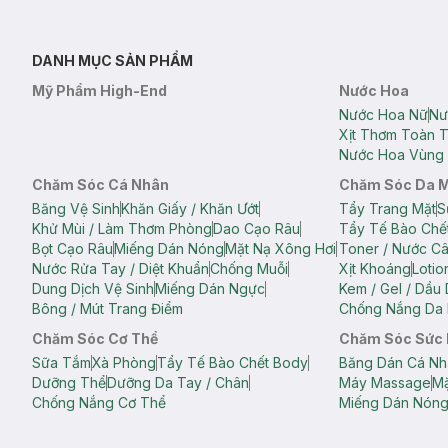
DANH MỤC SẢN PHẨM
Mỹ Phẩm High-End
Nước Hoa
Nước Hoa Nữ
Nư
Xịt Thơm Toàn 
Nước Hoa Vùng 
Chăm Sóc Cá Nhân
Chăm Sóc Da 
Băng Vệ Sinh
Khăn Giấy / Khăn Ướt
Tẩy Trang Mặt
S
Khử Mùi / Làm Thơm Phòng
Dao Cạo Râu
Tẩy Tế Bào Chế
Bọt Cạo Râu
Miếng Dán Nóng
Mặt Nạ Xông Hơi
Toner / Nước C
Nước Rửa Tay / Diệt Khuẩn
Chống Muỗi
Xịt Khoáng
Lotio
Dung Dịch Vệ Sinh
Miếng Dán Ngực
Kem / Gel / Dầu
Bông / Mút Trang Điểm
Chống Nắng Da 
Chăm Sóc Cơ Thể
Chăm Sóc Sức
Sữa Tắm
Xà Phòng
Tẩy Tế Bào Chết Body
Băng Dán Cá Nh
Dưỡng Thể
Dưỡng Da Tay / Chân
Máy Massage
Mặ
Chống Nắng Cơ Thể
Miếng Dán Nón