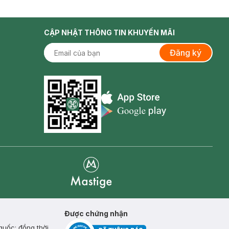
CẬP NHẬT THÔNG TIN KHUYẾN MÃI
Đăng ký
Appstore icon
Goolge Play icon
Mastige
Được chứng nhận
quốc; đồng thời