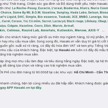
hư Thời trang, Chăm sóc gia đình và Đồ dùng thiết yếu. Hiện Hasaki.
lớn như:
La Roche-Posay
,
Eucerin
,
L'oreal
,
Bioderma
,
Klairs
,
Naris Cosm
 Choice
,
Some By Mi
,
B.O.M
,
Vaseline
,
Sunplay
,
Hada Labo
,
Selsun
,
Blos
el's Liquid
,
DHC
,
Simple
,
Bio-essence
,
Tsubaki
,
3CE
,
BNBG
,
Laneige
,
Va
s
,
Curél
,
,
,
,
,
,
,
,
,
Cerave
Ysl
Cỏ mềm
Secret
Lactacyd
Black rouge
Lifebuoy
Obagi
f
,
,
C
,
Hazeline
,
C
,
E
,
M
,
Arma
laiya
olgate
osrx
lixir
arvis
kin
,
Celimax
,
Round Lab
,
Amortals
,
Kutieskin
,
Menow
,
AXIS-Y
.
..
 đến cho khách hàng mức giá tối ưu trên mọi ngành hàng, từ mỹ phẩm, t
m hay nhu cầu mua sắm. Song song đó, Hasaki.vn vẫn duy trì giá trị cốt l
uồn gốc xuất xứ rõ ràng, có đầy đủ hóa đơn VAT và tem phụ Tiếng Vi
nhu cầu của khách hàng. Đặc biệt, tại
Hasaki.vn
luôn có đầy đủ mẫu t
tăng trải nghiệm mua sắm.
p ứng mọi nhu cầu làm đẹp và tiêu dùng hằng ngày. Đặc biệt, tại hệ t
ng dễ dàng lựa chọn và nâng cao trải nghiệm mua sắm.
N PHÍ cho đơn hàng từ 90.000đ tại các khu vực:
Hồ Chí Minh - Cần T
hanh chóng, tiện lợi cùng nhiều ưu đãi hấp dẫn. Khách hàng được gi
ngay APP Hasaki.vn tại đây
.