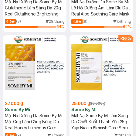
Mặt Nạ Dưỡng Da Some By Mi
Mặt Nạ Dưỡng Da Some By Mi
Glutathione Làm Sáng Da 20g
Lô Hội Dưỡng Ẩm, Làm Dịu Da
Real Glutathione Brightening
20g
Real Aloe Soothing Care Mask
Care Mask
(9)
28/tháng
(9)
15/tháng
4.9
4.9
64
%
64
%
-
36
%
27.000 ₫
25.000 ₫
39.000 ₫
Some By Mi
Some By Mi
Mặt Nạ Dưỡng Da Some By Mi
Mặt Nạ Some By Mi Làm Sáng
Mật Ong Làm Căng Bóng Da
Da Chiết Xuất Thanh Yên 25g
20g
Real Honey Luminous Care
Yuja Niacin Blemish Care Serum
Mask
Mask
(9)
7/tháng
2/tháng
4.9