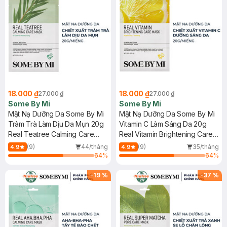
18.000 ₫
18.000 ₫
27.000 ₫
27.000 ₫
Some By Mi
Some By Mi
Mặt Nạ Dưỡng Da Some By Mi
Mặt Nạ Dưỡng Da Some By Mi
Tràm Trà Làm Dịu Da Mụn 20g
Vitamin C Làm Sáng Da 20g
Real Teatree Calming Care
Real Vitamin Brightening Care
Mask
Mask
(9)
44/tháng
(9)
35/tháng
4.9
4.9
64
%
64
%
-
19
%
-
37
%