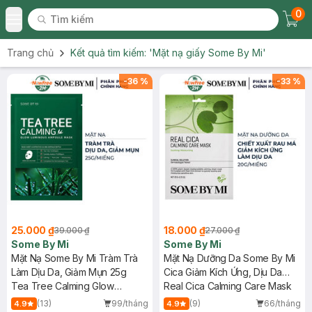
0
Tìm kiếm
Chec
Tìm kiếm
Toggle Menu
Trang chủ
Kết quả tìm kiếm:
'Mặt nạ giấy Some By Mi'
-
36
%
-
33
%
25.000 ₫
18.000 ₫
39.000 ₫
27.000 ₫
Some By Mi
Some By Mi
Mặt Nạ Some By Mi Tràm Trà
Mặt Nạ Dưỡng Da Some By Mi
Làm Dịu Da, Giảm Mụn 25g
Cica Giảm Kích Ứng, Dịu Da
Tea Tree Calming Glow
20g
Real Cica Calming Care Mask
Luminous Ampoule Mask
(13)
99/tháng
(9)
66/tháng
4.9
4.9