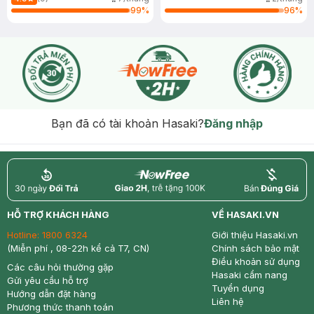
99
%
96
%
Bạn đã có tài khoản Hasaki?
Đăng nhập
return
nowfree
price
HỖ TRỢ KHÁCH HÀNG
VỀ HASAKI.VN
Hotline:
1800 6324
Giới thiệu Hasaki.vn
(Miễn phí , 08-22h kể cả T7, CN)
Chính sách bảo mật
Điều khoản sử dụng
Các câu hỏi thường gặp
Hasaki cẩm nang
Gửi yêu cầu hỗ trợ
Tuyển dụng
Hướng dẫn đặt hàng
Liên hệ
Phương thức thanh toán