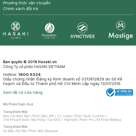
Phương thức vận chuyển
Chính sách đổi trả
Synctives
Clinic
Dermahair
Mastige
Bản quyền © 2016 Hasaki.vn
Công Ty cổ phần HASAKI VIETNAM
Hotline:
1800 6324
Giấy chứng nhận Đăng ký Kinh doanh số 0313612829 do Sở Kế
hoạch và Đầu tư Thành phố Hồ Chí Minh cấp ngày 13/01/2016
Xem tất cả cửa hàng
Mỹ Phẩm High-End
Trang Điểm Mặt
Kem Lót
/
Kem Nền
/
Phấn Nền
/
BB / CC Cream
/
Phấn Nước Cushion
/
Che Khuyết Điểm
/
Má Hồng
/
Tạo Khối / Highlight
/
Phấn Phủ
/
Xịt Khoá Makeup
Trang Điểm Mắt
Kẻ Mày
/
Kẻ Mắt
/
Phấn Mắt
/
Mascara