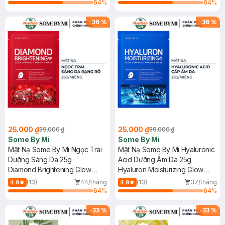
64
%
64
%
-
36
%
-
36
%
25.000 ₫
25.000 ₫
39.000 ₫
39.000 ₫
Some By Mi
Some By Mi
Mặt Nạ Some By Mi Ngọc Trai
Mặt Nạ Some By Mi Hyaluronic
Dưỡng Sáng Da 25g
Acid Dưỡng Ẩm Da 25g
Diamond Brightening Glow
Hyaluron Moisturizing Glow
Luminous Ampoule Mask
Luminous Ampoule Mask
(13)
44/tháng
(13)
37/tháng
4.9
4.9
64
%
64
%
-
33
%
-
33
%