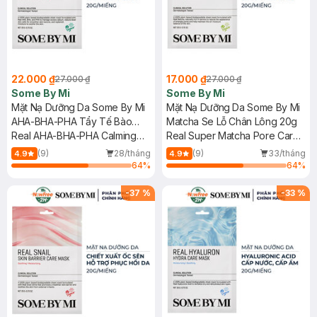
22.000 ₫
17.000 ₫
27.000 ₫
27.000 ₫
Some By Mi
Some By Mi
Mặt Nạ Dưỡng Da Some By Mi
Mặt Nạ Dưỡng Da Some By Mi
AHA-BHA-PHA Tẩy Tế Bào
Matcha Se Lỗ Chân Lông 20g
Chết 20g
Real AHA-BHA-PHA Calming
Real Super Matcha Pore Care
Care Mask
Mask
(9)
28/tháng
(9)
33/tháng
4.9
4.9
64
%
64
%
-
37
%
-
33
%