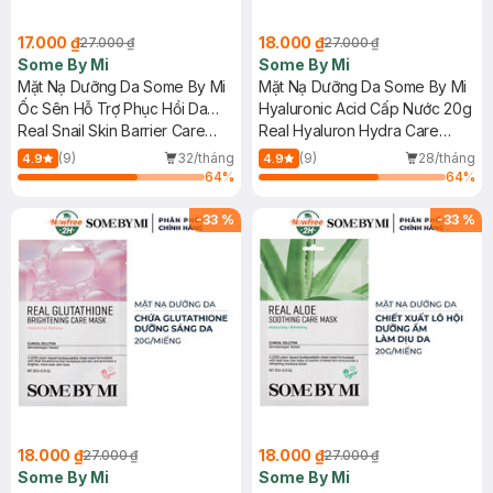
17.000 ₫
18.000 ₫
27.000 ₫
27.000 ₫
Some By Mi
Some By Mi
Mặt Nạ Dưỡng Da Some By Mi
Mặt Nạ Dưỡng Da Some By Mi
Ốc Sên Hỗ Trợ Phục Hồi Da
Hyaluronic Acid Cấp Nước 20g
20g
Real Snail Skin Barrier Care
Real Hyaluron Hydra Care
Mask
Mask
(9)
32/tháng
(9)
28/tháng
4.9
4.9
64
%
64
%
-
33
%
-
33
%
18.000 ₫
18.000 ₫
27.000 ₫
27.000 ₫
Some By Mi
Some By Mi