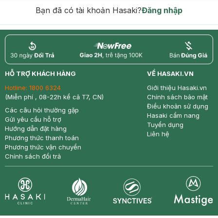
Bạn đã có tài khoản Hasaki?
Đăng nhập
return
nowfree
price
HỖ TRỢ KHÁCH HÀNG
VỀ HASAKI.VN
Hotline:
1800 6324
Giới thiệu Hasaki.vn
(Miễn phí , 08-22h kể cả T7, CN)
Chính sách bảo mật
Điều khoản sử dụng
Các câu hỏi thường gặp
Hasaki cẩm nang
Gửi yêu cầu hỗ trợ
Tuyển dụng
Hướng dẫn đặt hàng
Liên hệ
Phương thức thanh toán
Phương thức vận chuyển
Chính sách đổi trả
Synctives
Clinic
Dermahair
Mastige