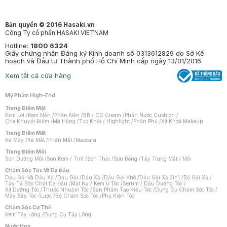
Bản quyền © 2016 Hasaki.vn
Công Ty cổ phần HASAKI VIETNAM
Hotline:
1800 6324
Giấy chứng nhận Đăng ký Kinh doanh số 0313612829 do Sở Kế
hoạch và Đầu tư Thành phố Hồ Chí Minh cấp ngày 13/01/2016
Xem tất cả cửa hàng
Mỹ Phẩm High-End
Trang Điểm Mặt
Kem Lót
/
Kem Nền
/
Phấn Nền
/
BB / CC Cream
/
Phấn Nước Cushion
/
Che Khuyết Điểm
/
Má Hồng
/
Tạo Khối / Highlight
/
Phấn Phủ
/
Xịt Khoá Makeup
Trang Điểm Mắt
Kẻ Mày
/
Kẻ Mắt
/
Phấn Mắt
/
Mascara
Trang Điểm Môi
Son Dưỡng Môi
/
Son Kem / Tint
/
Son Thỏi
/
Son Bóng
/
Tẩy Trang Mắt / Môi
Chăm Sóc Tóc Và Da Đầu
Dầu Gội Và Dầu Xả
/
Dầu Gội
/
Dầu Xả
/
Dầu Gội Khô
/
Dầu Gội Xả 2in1
/
Bộ Gội Xả
/
Tẩy Tế Bào Chết Da Đầu
/
Mặt Nạ / Kem Ủ Tóc
/
Serum / Dầu Dưỡng Tóc
/
Xịt Dưỡng Tóc
/
Thuốc Nhuộm Tóc
/
Sản Phẩm Tạo Kiểu Tóc
/
Dụng Cụ Chăm Sóc Tóc
/
Máy Sấy Tóc
/
Lược
/
Bộ Chăm Sóc Tóc
/
Phụ Kiện Tóc
Chăm Sóc Cơ Thể
Kem Tẩy Lông
/
Dụng Cụ Tẩy Lông
Nước Hoa