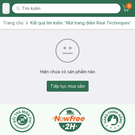
0
Tìm kiếm
Chec
Tìm kiếm
Toggle Menu
Trang chủ
Kết quả tìm kiếm:
'Mút trang điểm Real Techniques'
Hiện chưa có sản phẩm nào
Tiếp tục mua sắm