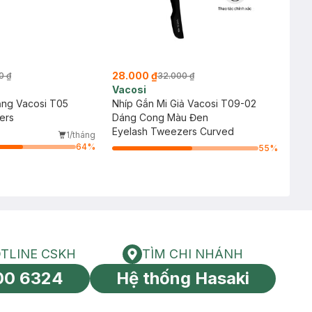
28.000 ₫
0 ₫
32.000 ₫
Vacosi
ẳng Vacosi T05
Nhíp Gắn Mi Giả Vacosi T09-02
ers
Dáng Cong Màu Đen
Eyelash Tweezers Curved
1/tháng
64
%
55
%
TLINE CSKH
TÌM CHI NHÁNH
HOTLINE CSKH
Tìm chi nhánh
00 6324
Hệ thống Hasaki
tín toàn cầu