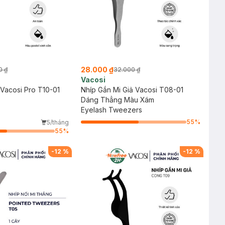
28.000 ₫
0 ₫
32.000 ₫
Vacosi
Vacosi Pro T10-01
Nhíp Gắn Mi Giả Vacosi T08-01
Dáng Thẳng Màu Xám
Eyelash Tweezers
55
%
5/tháng
55
%
-
12
%
-
12
%