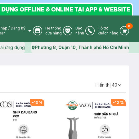
0
nhập
/
Đăng ký
Hệ thống
Bảo
Hỗ trợ
User Icon
Store Icon
Warranty Icon
Phone Icon
Cart I
oản
cửa hàng
hành
khách hàng
ải ứng dụng
Phường 8, Quận 10, Thành phố Hồ Chí Minh
Map icon
Hiển thị
40
-
13
%
-
12
%