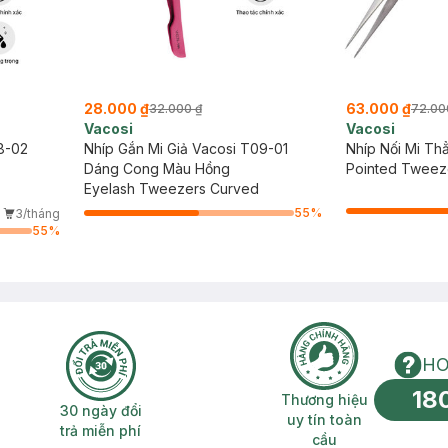
28.000 ₫
63.000 ₫
32.000 ₫
72.00
Vacosi
Vacosi
8-02
Nhíp Gắn Mi Giả Vacosi T09-01
Nhíp Nối Mi Th
Dáng Cong Màu Hồng
Pointed Tweez
Eyelash Tweezers Curved
55
%
3/tháng
55
%
HO
18
n phí 2H
30 ngày đổi trả miễn phí
Thương hiệu uy 
Thương hiệu
30 ngày đổi
uy tín toàn
trả miễn phí
cầu