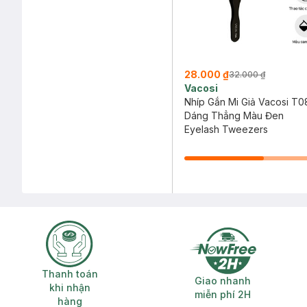
28.000 ₫
32.000 ₫
Vacosi
Nhíp Gắn Mi Giả Vacosi T0
Dáng Thẳng Màu Đen
Eyelash Tweezers
Thanh toán khi nhận hàng
Giao nhanh miễ
Thanh toán
Giao nhanh
khi nhận
miễn phí 2H
hàng