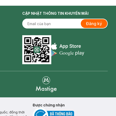
CẬP NHẬT THÔNG TIN KHUYẾN MÃI
Đăng ký
Appstore icon
Goolge Play icon
Mastige
Được chứng nhận
quốc; đồng thời