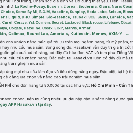
hư Thời trang, Chăm sóc gia đình và Đồ dùng thiết yếu. Hiện Hasaki.
lớn như:
La Roche-Posay
,
Eucerin
,
L'oreal
,
Bioderma
,
Klairs
,
Naris Cosm
 Choice
,
Some By Mi
,
B.O.M
,
Vaseline
,
Sunplay
,
Hada Labo
,
Selsun
,
Blos
el's Liquid
,
DHC
,
Simple
,
Bio-essence
,
Tsubaki
,
3CE
,
BNBG
,
Laneige
,
Va
s
,
Curél
,
,
,
,
,
,
,
,
,
Cerave
Ysl
Cỏ mềm
Secret
Lactacyd
Black rouge
Lifebuoy
Obagi
f
,
,
C
,
Hazeline
,
C
,
E
,
M
,
Arma
laiya
olgate
osrx
lixir
arvis
kin
,
Celimax
,
Round Lab
,
Amortals
,
Kutieskin
,
Menow
,
AXIS-Y
.
..
 đến cho khách hàng mức giá tối ưu trên mọi ngành hàng, từ mỹ phẩm, t
m hay nhu cầu mua sắm. Song song đó, Hasaki.vn vẫn duy trì giá trị cốt l
uồn gốc xuất xứ rõ ràng, có đầy đủ hóa đơn VAT và tem phụ Tiếng Vi
nhu cầu của khách hàng. Đặc biệt, tại
Hasaki.vn
luôn có đầy đủ mẫu t
tăng trải nghiệm mua sắm.
p ứng mọi nhu cầu làm đẹp và tiêu dùng hằng ngày. Đặc biệt, tại hệ t
ng dễ dàng lựa chọn và nâng cao trải nghiệm mua sắm.
N PHÍ cho đơn hàng từ 90.000đ tại các khu vực:
Hồ Chí Minh - Cần T
hanh chóng, tiện lợi cùng nhiều ưu đãi hấp dẫn. Khách hàng được gi
ngay APP Hasaki.vn tại đây
.