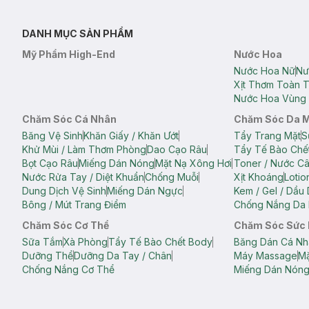
DANH MỤC SẢN PHẨM
Mỹ Phẩm High-End
Nước Hoa
Nước Hoa Nữ
Nư
Xịt Thơm Toàn 
Nước Hoa Vùng 
Chăm Sóc Cá Nhân
Chăm Sóc Da 
Băng Vệ Sinh
Khăn Giấy / Khăn Ướt
Tẩy Trang Mặt
S
Khử Mùi / Làm Thơm Phòng
Dao Cạo Râu
Tẩy Tế Bào Chế
Bọt Cạo Râu
Miếng Dán Nóng
Mặt Nạ Xông Hơi
Toner / Nước C
Nước Rửa Tay / Diệt Khuẩn
Chống Muỗi
Xịt Khoáng
Lotio
Dung Dịch Vệ Sinh
Miếng Dán Ngực
Kem / Gel / Dầu
Bông / Mút Trang Điểm
Chống Nắng Da 
Chăm Sóc Cơ Thể
Chăm Sóc Sức
Sữa Tắm
Xà Phòng
Tẩy Tế Bào Chết Body
Băng Dán Cá Nh
Dưỡng Thể
Dưỡng Da Tay / Chân
Máy Massage
Mặ
Chống Nắng Cơ Thể
Miếng Dán Nón