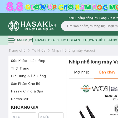
Kem Chống Nắng
Tẩy Trang
Sữa Rửa
Logo
DANH MỤC
HASAKI DEALS
HOT DEALS
THƯƠNG HIỆU
HÀNG 
Hamburger icon
Trang chủ
Từ khóa
Nhíp nhổ lông mày Vacosi
Sức Khỏe - Làm Đẹp
Nhíp nhổ lông mày V
Thời Trang
Mới nhất
Bán chạy
Gia Dụng & Đời Sống
Sản Phẩm Cho Bé
Hasaki Clinic & Spa
DermaHair
KHOẢNG GIÁ