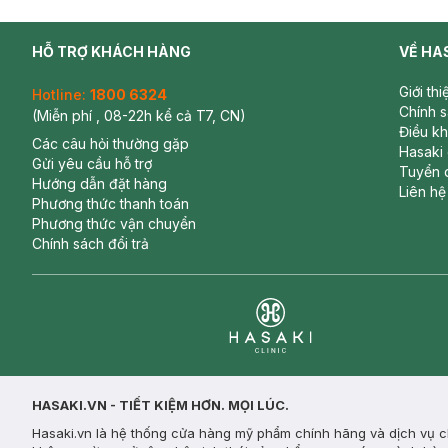
HỖ TRỢ KHÁCH HÀNG
VỀ HA
Giới th
Hotline:
1800 6324
Chính 
(Miễn phí , 08-22h kể cả T7, CN)
Điều k
Các câu hỏi thường gặp
Hasaki
Gửi yêu cầu hỗ trợ
Tuyển 
Hướng dẫn đặt hàng
Liên hệ
Phương thức thanh toán
Phương thức vận chuyển
Chính sách đổi trả
Clinic
HASAKI.VN - TIẾT KIỆM HƠN. MỌI LÚC.
Hasaki.vn là hệ thống cửa hàng mỹ phẩm chính hãng và dịch vụ ch