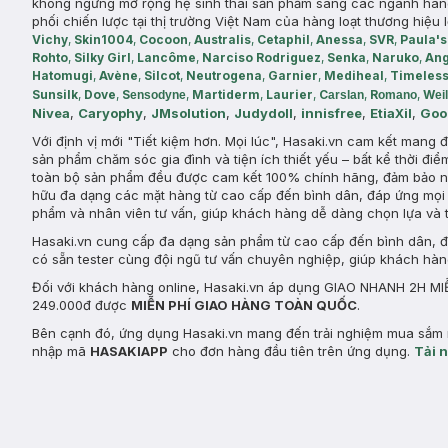
không ngừng mở rộng hệ sinh thái sản phẩm sang các ngành hàng n
phối chiến lược tại thị trường Việt Nam của hàng loạt thương hiệu 
Vichy
,
Skin1004
,
Cocoon
,
Australis
,
Cetaphil
,
Anessa
,
SVR
,
Paula's
Rohto
,
Silky Girl
,
Lancôme
,
Narciso Rodriguez
,
Senka
,
Naruko
,
Ang
Hatomugi
,
Avène
,
Silcot
,
Neutrogena
,
Garnier
,
Mediheal
,
Timeles
Sunsilk
,
Dove
,
S
,
Martiderm
,
Laurier
,
C
,
R
,
W
ensodyne
arslan
omano
ei
Nivea
,
Caryophy
,
JMsolution
,
Judydoll
,
innisfree
,
EtiaXil
,
Goo
Với định vị mới "Tiết kiệm hơn. Mọi lúc", Hasaki.vn cam kết mang
sản phẩm chăm sóc gia đình và tiện ích thiết yếu – bất kể thời điể
toàn bộ sản phẩm đều được cam kết 100% chính hãng, đảm bảo ng
hữu đa dạng các mặt hàng từ cao cấp đến bình dân, đáp ứng mọi 
phẩm và nhân viên tư vấn, giúp khách hàng dễ dàng chọn lựa và 
Hasaki.vn cung cấp đa dạng sản phẩm từ cao cấp đến bình dân, đá
có sẵn tester cùng đội ngũ tư vấn chuyên nghiệp, giúp khách hà
Đối với khách hàng online, Hasaki.vn áp dụng GIAO NHANH 2H MIỄ
249.000đ được
MIỄN PHÍ GIAO HÀNG TOÀN QUỐC
.
Bên cạnh đó, ứng dụng Hasaki.vn mang đến trải nghiệm mua sắm n
nhập mã
HASAKIAPP
cho đơn hàng đầu tiên trên ứng dụng.
Tải 