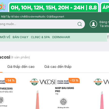
 Mặt
Tẩy tế bào chết
Bioderma
Nước Giặt
Bagsmart
Đăng 
Search icon
Tài kh
T
MỚI VỀ
BÁN CHẠY
CLINIC & SPA
DERMAHAIR
acosi
(
8
sản phẩm)
Giá thấp đến cao
Giá cao đến thấp
-
14
%
-
13
%