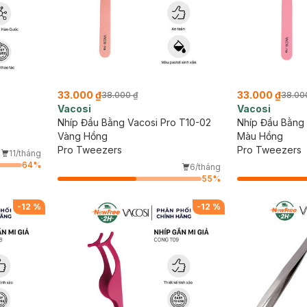
33.000 ₫
33.000 ₫
38.000 ₫
38.00
Vacosi
Vacosi
Nhíp Đầu Bằng Vacosi Pro T10-02
Nhíp Đầu Bằng 
Vàng Hồng
Màu Hồng
Pro Tweezers
Pro Tweezers
11/tháng
64
%
6/tháng
55
%
-
12
%
-
12
%