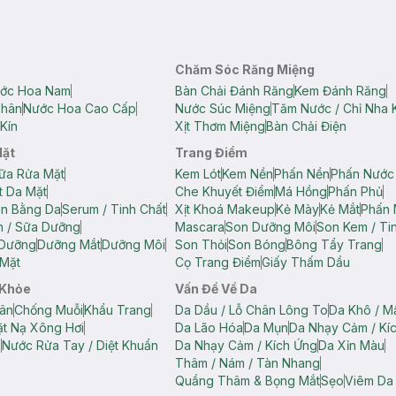
Chăm Sóc Răng Miệng
ớc Hoa Nam
Bàn Chải Đánh Răng
Kem Đánh Răng
Thân
Nước Hoa Cao Cấp
Nước Súc Miệng
Tăm Nước / Chỉ Nha 
Kín
Xịt Thơm Miệng
Bàn Chải Điện
Mặt
Trang Điểm
ữa Rửa Mặt
Kem Lót
Kem Nền
Phấn Nền
Phấn Nước
t Da Mặt
Che Khuyết Điểm
Má Hồng
Phấn Phủ
ân Bằng Da
Serum / Tinh Chất
Xịt Khoá Makeup
Kẻ Mày
Kẻ Mắt
Phấn 
n / Sữa Dưỡng
Mascara
Son Dưỡng Môi
Son Kem / Tin
 Dưỡng
Dưỡng Mắt
Dưỡng Môi
Son Thỏi
Son Bóng
Bông Tẩy Trang
Mặt
Cọ Trang Điểm
Giấy Thấm Dầu
 Khỏe
Vấn Đề Về Da
ân
Chống Muỗi
Khẩu Trang
Da Dầu / Lỗ Chân Lông To
Da Khô / M
t Nạ Xông Hơi
Da Lão Hóa
Da Mụn
Da Nhạy Cảm / Kí
g
Nước Rửa Tay / Diệt Khuẩn
Da Nhạy Cảm / Kích Ứng
Da Xỉn Màu
Thâm / Nám / Tàn Nhang
Quầng Thâm & Bọng Mắt
Sẹo
Viêm Da