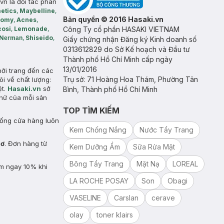
vn là đối tác phân
etics
,
Maybelline
,
Bản quyền © 2016 Hasaki.vn
somy
,
Acnes
,
cosi
,
Lemonade
,
Công Ty cổ phần HASAKI VIETNAM
N
,
Shiseido
,
erman
Giấy chứng nhận Đăng ký Kinh doanh số
0313612829 do Sở Kế hoạch và Đầu tư
Thành phố Hồ Chí Minh cấp ngày
13/01/2016
hời trang đến các
Trụ sở: 71 Hoàng Hoa Thám, Phường Tân
õi về chất lượng:
ệt.
Hasaki.vn
sở
Bình, Thành phố Hồ Chí Minh
hử của mỗi sản
TOP TÌM KIẾM
hống cửa hàng luôn
Kem Chống Nắng
Nước Tẩy Trang
hơ
. Đơn hàng từ
Kem Dưỡng Ẩm
Sữa Rửa Mặt
Bông Tẩy Trang
Mặt Nạ
LOREAL
ảm ngay 10% khi
LA ROCHE POSAY
Son
Obagi
VASELINE
Carslan
cerave
olay
toner klairs