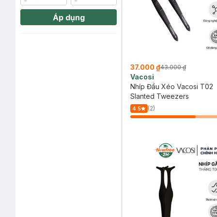
Áp dụng
37.000 ₫
43.000 ₫
Vacosi
Nhíp Đầu Xéo Vacosi T02
Slanted Tweezers
(2)
4.5