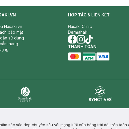
SAKI.VN
HỢP TÁC & LIÊN KẾT
iệu Hasaki.vn
Hasaki Clinic
sách bảo mật
Dermahair
hoản sử dụng
 cẩm nang
facebook
THANH TOÁN
instagram
tiktok
dụng
master card
ATM card
visa card
Synctives
Dermahair
ăm sóc sắc đẹp chuyên sâu với mạng lưới cửa hàng trải dài trên toàn 