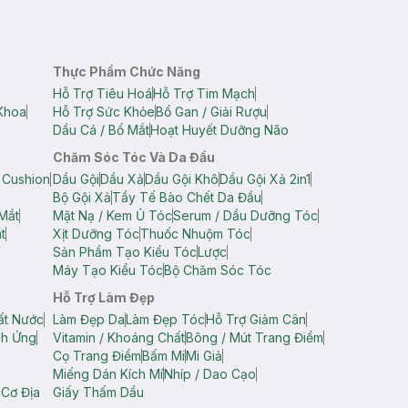
Thực Phẩm Chức Năng
Hỗ Trợ Tiêu Hoá
Hỗ Trợ Tim Mạch
Khoa
Hỗ Trợ Sức Khỏe
Bổ Gan / Giải Rượu
Dầu Cá / Bổ Mắt
Hoạt Huyết Dưỡng Não
Chăm Sóc Tóc Và Da Đầu
 Cushion
Dầu Gội
Dầu Xả
Dầu Gội Khô
Dầu Gội Xả 2in1
Bộ Gội Xả
Tẩy Tế Bào Chết Da Đầu
Mắt
Mặt Nạ / Kem Ủ Tóc
Serum / Dầu Dưỡng Tóc
t
Xịt Dưỡng Tóc
Thuốc Nhuộm Tóc
Sản Phẩm Tạo Kiểu Tóc
Lược
Máy Tạo Kiểu Tóc
Bộ Chăm Sóc Tóc
Hỗ Trợ Làm Đẹp
ất Nước
Làm Đẹp Da
Làm Đẹp Tóc
Hỗ Trợ Giảm Cân
ch Ứng
Vitamin / Khoáng Chất
Bông / Mút Trang Điểm
Cọ Trang Điểm
Bấm Mi
Mi Giả
Miếng Dán Kích Mí
Nhíp / Dao Cạo
 Cơ Địa
Giấy Thấm Dầu