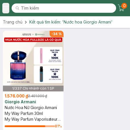
0
Tìm kiếm
Chec
Tìm kiếm
Toggle Menu
Trang chủ
Kết quả tìm kiếm:
'Nước hoa Giorgio Armani'
-
34
%
1/337 Chi nhánh còn 1 SP
1.576.000 ₫
2.401.000 ₫
Giorgio Armani
Nước Hoa Nữ Giorgio Armani
My Way Parfum 30ml
My Way Parfum Vaporisateur
Rechargeable Refillable Spray
81
%