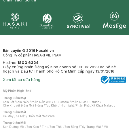
Chính sách đổi trả
Synctives
Clinic
Dermahair
Mastige
Bản quyền © 2016 Hasaki.vn
Công Ty cổ phần HASAKI VIETNAM
Hotline:
1800 6324
Giấy chứng nhận Đăng ký Kinh doanh số 0313612829 do Sở Kế
hoạch và Đầu tư Thành phố Hồ Chí Minh cấp ngày 13/01/2016
Xem tất cả cửa hàng
Mỹ Phẩm High-End
Trang Điểm Mặt
Kem Lót
/
Kem Nền
/
Phấn Nền
/
BB / CC Cream
/
Phấn Nước Cushion
/
Che Khuyết Điểm
/
Má Hồng
/
Tạo Khối / Highlight
/
Phấn Phủ
/
Xịt Khoá Makeup
Trang Điểm Mắt
Kẻ Mày
/
Kẻ Mắt
/
Phấn Mắt
/
Mascara
Trang Điểm Môi
Son Dưỡng Môi
/
Son Kem / Tint
/
Son Thỏi
/
Son Bóng
/
Tẩy Trang Mắt / Môi