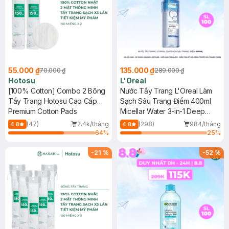
55.000 ₫
135.000 ₫
70.000 ₫
289.000 ₫
Hotosu
L'Oreal
[100% Cotton] Combo 2 Bông
Nước Tẩy Trang L'Oreal Làm
Tẩy Trang Hotosu Cao Cấp
Sạch Sâu Trang Điểm 400ml
150 Miếng
Premium Cotton Pads
Micellar Water 3-in-1 Deep
Cleansing Even For Sensitive
(47)
2.4k/tháng
(298)
984/tháng
4.8
4.8
Skin
64
%
25
%
-
21
%
-
52
%