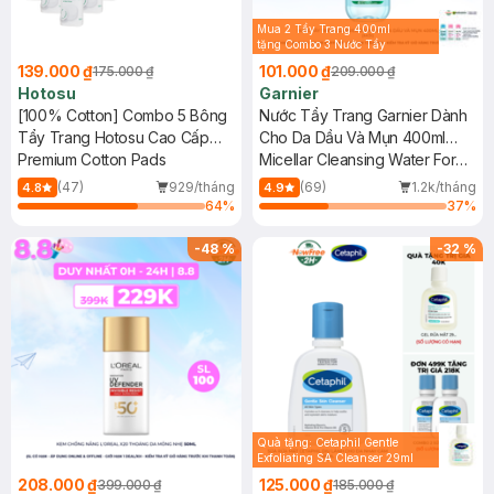
Mua 2 Tẩy Trang 400ml
tặng Combo 3 Nước Tẩy
Trang 50ml (Màu Ngẫu
139.000 ₫
101.000 ₫
175.000 ₫
209.000 ₫
Nhiên)
Hotosu
Garnier
[100% Cotton] Combo 5 Bông
Nước Tẩy Trang Garnier Dành
Tẩy Trang Hotosu Cao Cấp
Cho Da Dầu Và Mụn 400ml
150 Miếng
Premium Cotton Pads
(Mới)
Micellar Cleansing Water For
Oily & Acne-Prone Skin New
(47)
929/tháng
(69)
1.2k/tháng
4.8
4.9
64
%
37
%
-
48
%
-
32
%
Quà tặng: Cetaphil Gentle
Exfoliating SA Cleanser 29ml
208.000 ₫
125.000 ₫
399.000 ₫
185.000 ₫