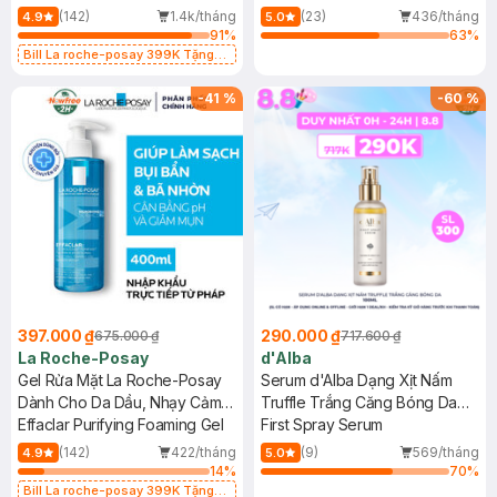
Milk (For Sensitive Skin)
(142)
1.4k/tháng
(23)
436/tháng
4.9
5.0
SPF50+/PA++++
91
%
63
%
Bill La roche-posay 399K Tặng
Gel rửa mặt da dầu nhạy cảm 50ml
(SL có hạn)
-
41
%
-
60
%
397.000 ₫
290.000 ₫
675.000 ₫
717.600 ₫
La Roche-Posay
d'Alba
Gel Rửa Mặt La Roche-Posay
Serum d'Alba Dạng Xịt Nấm
Dành Cho Da Dầu, Nhạy Cảm
Truffle Trắng Căng Bóng Da
400ml
Effaclar Purifying Foaming Gel
100ml
First Spray Serum
(142)
422/tháng
(9)
569/tháng
4.9
5.0
14
%
70
%
Bill La roche-posay 399K Tặng