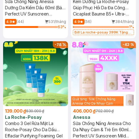
Sữa Chống Nắng Anessa
Kem Dưỡng La Roche-Posay
Dưỡng Da Kiềm Dầu 60ml (Bản
Giúp Phục Hồi Da Đa Công
Mới)
Perfect UV Sunscreen
Dụng 100ml
Cicaplast Baume B5+ Ultra-
Skincare Milk N SPF50+
Repairing Soothing Balm
(44)
531/tháng
(56)
384/tháng
4.9
4.9
PA++++
63
%
1
%
Bill La roche-posay 399K Tặng
Gel rửa mặt da dầu nhạy cảm 50ml
(SL có hạn)
-
78
%
-
42
%
Quà tặng: Sữa Chống Nắng
Anessa Cho Da Nhạy Cảm
12ml trị giá 116K ( SL có hạn)
139.000 ₫
406.000 ₫
630.000 ₫
702.000 ₫
La Roche-Posay
Anessa
Combo 3 Gel Rửa Mặt La
Sữa Chống Nắng Anessa Cho
Roche-Posay Cho Da Dầu
Da Nhạy Cảm & Trẻ Em 60ml
Nhạy Cảm 50ml
Effaclar Purifying Foaming Gel
(Mới)
Perfect UV Sunscreen Mild