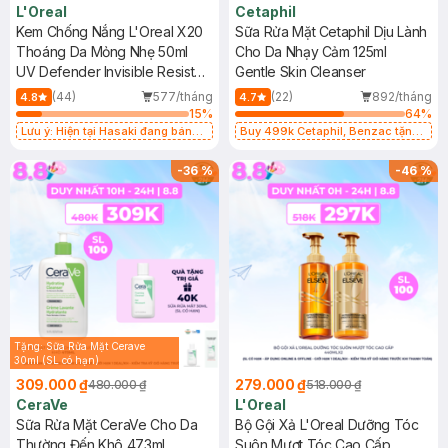
L'Oreal
Cetaphil
Kem Chống Nắng L'Oreal X20
Sữa Rửa Mặt Cetaphil Dịu Lành
Thoáng Da Mỏng Nhẹ 50ml
Cho Da Nhạy Cảm 125ml
UV Defender Invisible Resist
Gentle Skin Cleanser
Daily Sunscreen SPF50+
(44)
577/tháng
(22)
892/tháng
4.8
4.7
PA++++
15
%
64
%
Lưu ý: Hiện tại Hasaki đang bán
Buy 499k Cetaphil, Benzac tặng
song song cả 2 mẫu cũ và mới.
Combo 2 Sữa Rửa Mặt 59ml(SL có
hạn)
-
36
%
-
46
%
Tặng: Sữa Rửa Mặt Cerave
30ml (SL có hạn)
309.000 ₫
279.000 ₫
480.000 ₫
518.000 ₫
CeraVe
L'Oreal
Sữa Rửa Mặt CeraVe Cho Da
Bộ Gội Xả L'Oreal Dưỡng Tóc
Thường Đến Khô 473ml
Suôn Mượt Tóc Cao Cấp