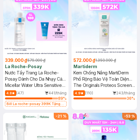
339.000 ₫
572.000 ₫
579.000 ₫
1.350.000 ₫
La Roche-Posay
Martiderm
Nước Tẩy Trang La Roche-
Kem Chống Nắng MartiDerm
Posay Dành Cho Da Nhạy Cảm
Phổ Rộng Bảo Vệ Toàn Diện
400ml
Micellar Water Ultra Sensitive
40ml
The Originals Proteos Screen
Skin
SPF50+ Fluid Cream
(47)
441/tháng
(110)
243/tháng
4.8
4.9
89
%
36
%
Bill La roche-posay 399K Tặng
Gel rửa mặt da dầu nhạy cảm 50ml
(SL có hạn)
-
21
%
-
53
%