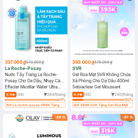
337.000 ₫
393.000 ₫
573.000 ₫
575.000 ₫
La Roche-Posay
SVR
Nước Tẩy Trang La Roche-
Gel Rửa Mặt SVR Không Chứa
Posay Cho Da Dầu, Nhạy Cảm
Xà Phòng Cho Da Dầu 400ml
400ml
Effaclar Micellar Water Ultra
Sebiaclear Gel Moussant
Oily Skin
(34)
284/tháng
(45)
240/tháng
4.9
4.9
1
%
20
%
Bill La roche-posay 399K Tặng
Bill 399K SVR Tặng Gel Rửa Mặt
Gel rửa mặt da dầu nhạy cảm 50ml
SVR Cho Da Dầu 55ml trị giá 165K
(SL có hạn)
(SL có hạn)
-
48
%
-
61
%