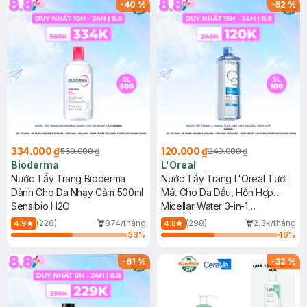
-
40
%
-
52
%
334.000 ₫
120.000 ₫
560.000 ₫
249.000 ₫
Bioderma
L'Oreal
Nước Tẩy Trang Bioderma
Nước Tẩy Trang L'Oreal Tươi
Dành Cho Da Nhạy Cảm 500ml
Mát Cho Da Dầu, Hỗn Hợp
Sensibio H2O
400ml
Micellar Water 3-in-1
Refreshing Even For Sensitive
(228)
874/tháng
(298)
2.3k/tháng
4.9
4.8
Skin
53
%
46
%
-
61
%
-
32
%