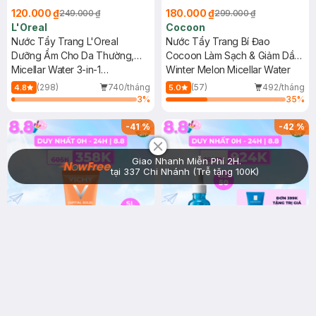
120.000 ₫
180.000 ₫
249.000 ₫
299.000 ₫
L'Oreal
Cocoon
Nước Tẩy Trang L'Oreal
Nước Tẩy Trang Bí Đao
Dưỡng Ẩm Cho Da Thường,
Cocoon Làm Sạch & Giảm Dầu
Khô 400ml
Micellar Water 3-in-1
500ml
Winter Melon Micellar Water
Moisturizing Even For Sensitive
(298)
740/tháng
(57)
492/tháng
4.8
5.0
Skin
3
%
35
%
Chat i
-
41
%
-
42
%
Giao Nhanh Miễn Phí 2H.
tại 337 Chi Nhánh (Trễ tặng 100K)
Tặng: Túi Đựng Mỹ Phẩm Du
Lịch (SL có hạn)
358.000 ₫
924.000 ₫
605.000 ₫
1.597.000 ₫
Vichy
La Roche-Posay
Kem Chống Nắng Vichy
Serum La Roche-Posay Giúp