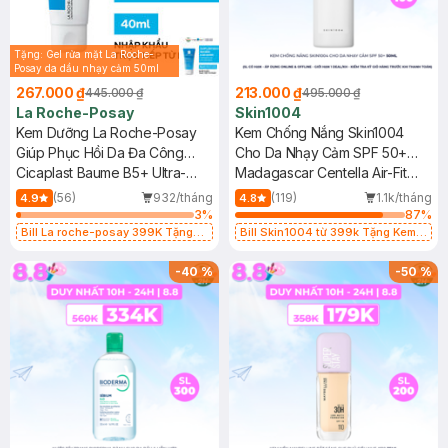
Tặng: Gel rửa mặt La Roche-
Posay da dầu nhạy cảm 50ml
(SL có hạn)
267.000 ₫
213.000 ₫
445.000 ₫
495.000 ₫
La Roche-Posay
Skin1004
Kem Dưỡng La Roche-Posay
Kem Chống Nắng Skin1004
Giúp Phục Hồi Da Đa Công
Cho Da Nhạy Cảm SPF 50+
Dụng 40ml
Cicaplast Baume B5+ Ultra-
50ml
Madagascar Centella Air-Fit
Repairing Soothing Balm
Suncream Plus SPF50+
(56)
932/tháng
(119)
1.1k/tháng
4.9
4.8
PA++++
3
%
87
%
Bill La roche-posay 399K Tặng
Bill Skin1004 từ 399k Tặng Kem
Gel rửa mặt da dầu nhạy cảm 50ml
Chống Nắng Cho Da Nhạy Cảm
(SL có hạn)
SPF 50+ 20ml (SL Có Hạn)
-
40
%
-
50
%