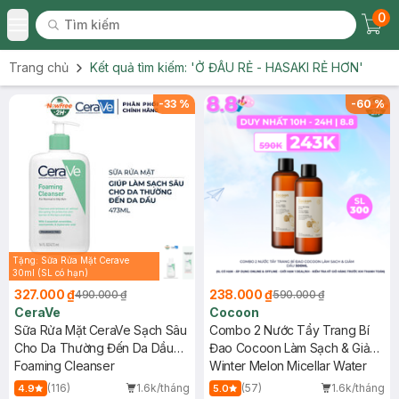
0
Tìm kiếm
Chec
Tìm kiếm
Toggle Menu
Trang chủ
Kết quả tìm kiếm:
'Ở ĐÂU RẺ - HASAKI RẺ HƠN'
-
33
%
-
60
%
Tặng: Sữa Rửa Mặt Cerave
30ml (SL có hạn)
327.000 ₫
238.000 ₫
490.000 ₫
590.000 ₫
CeraVe
Cocoon
Sữa Rửa Mặt CeraVe Sạch Sâu
Combo 2 Nước Tẩy Trang Bí
Cho Da Thường Đến Da Dầu
Đao Cocoon Làm Sạch & Giảm
473ml
Foaming Cleanser
Dầu 500ml
Winter Melon Micellar Water
(116)
1.6k/tháng
(57)
1.6k/tháng
4.9
5.0