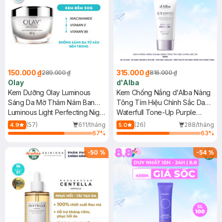
150.000 ₫
315.000 ₫
289.000 ₫
816.000 ₫
Olay
d'Alba
Kem Dưỡng Olay Luminous
Kem Chống Nắng d'Alba Nâng
Sáng Da Mờ Thâm Nám Ban
Tông Tím Hiệu Chỉnh Sắc Da
Đêm 50g
Luminous Light Perfecting Night
50ml
Waterfull Tone-Up Purple
Cream
Correcting Sun Cream SPF50+
(57)
611/tháng
(26)
288/tháng
4.9
5.0
PA++++
67
%
63
%
-
50
%
-
54
%