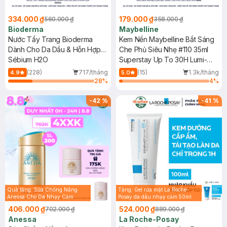
334.000 ₫
179.000 ₫
560.000 ₫
358.000 ₫
Bioderma
Maybelline
Nước Tẩy Trang Bioderma
Kem Nền Maybelline Bắt Sáng
Dành Cho Da Dầu & Hỗn Hợp
Che Phủ Siêu Nhẹ #110 35ml
500ml
Sébium H2O
Superstay Up To 30H Lumi-
Matte Foundation SPF16 PA+++
(228)
717/tháng
(15)
1.3k/tháng
4.9
5.0
28
%
4
%
-
42
%
-
41
%
Quà tặng: Sữa Chống Nắng
Tặng: Gel rửa mặt La Roche-
Anessa Cho Da Nhạy Cảm
Posay da dầu nhạy cảm 50ml
12ml trị giá 116K ( SL có hạn)
(SL có hạn)
406.000 ₫
524.000 ₫
702.000 ₫
889.000 ₫
Anessa
La Roche-Posay