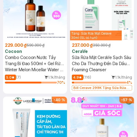
Tặng: Sữa Rửa Mặt Cerave
30ml (SL có hạn)
229.000 ₫
237.000 ₫
590.000 ₫
350.000 ₫
Cocoon
CeraVe
Combo Cocoon Nước Tẩy
Sữa Rửa Mặt CeraVe Sạch Sâu
Trang Bí Đao 500ml + Gel Rửa
Cho Da Thường Đến Da Dầu
Mặt Bí Đao 310ml
Winter Melon Micellar Water &
236ml
Foaming Cleanser
Winter Melon Cleanser
(7)
1.1k/tháng
(116)
1.1k/tháng
5.0
4.9
70
%
4
%
Bill Cerave 299K Tặng Sữa Rửa
Mặt Cerave 30ml (SL có hạn)
-
40
%
-
57
%