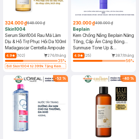
324.000 ₫
230.000 ₫
648.000 ₫
498.000 ₫
Skin1004
Beplain
Serum Skin1004 Rau Má Làm
Kem Chống Nắng Beplain Nâng
Dịu & Hỗ Trợ Phục Hồi Da 100ml
Tông, Cấp Ẩm Căng Bóng
Madagascar Centella Ampoule
50ml
Sunmuse Tone Up &
Correcting Sunscreen SPF50+
(102)
276/tháng
(25)
387/tháng
4.9
4.9
PA++++
35
%
56
%
Bill Skin1004 từ 399k Tặng Kem
Chống Nắng Cho Da Nhạy Cảm
SPF 50+ 20ml (SL Có Hạn)
-
52
%
-
40
%