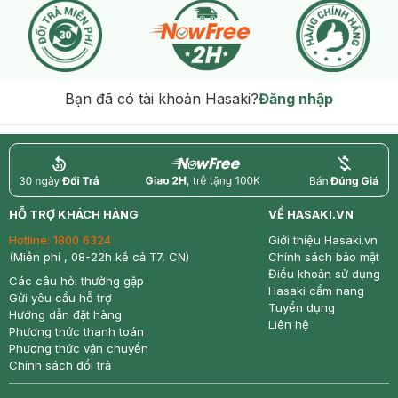
Bạn đã có tài khoản Hasaki?
Đăng nhập
return
nowfree
price
HỖ TRỢ KHÁCH HÀNG
VỀ HASAKI.VN
Hotline:
1800 6324
Giới thiệu Hasaki.vn
(Miễn phí , 08-22h kể cả T7, CN)
Chính sách bảo mật
Điều khoản sử dụng
Các câu hỏi thường gặp
Hasaki cẩm nang
Gửi yêu cầu hỗ trợ
Tuyển dụng
Hướng dẫn đặt hàng
Liên hệ
Phương thức thanh toán
Phương thức vận chuyển
Chính sách đổi trả