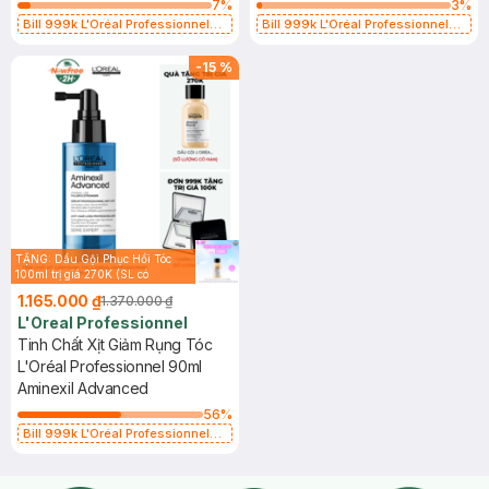
7
%
3
%
Bill 999k L'Oréal Professionnel
Bill 999k L'Oréal Professionnel
Tặng Gương Cầm Tay (SL Có Hạn)
Tặng Gương Cầm Tay (SL Có Hạn)
-
15
%
TẶNG: Dầu Gội Phục Hồi Tóc
100ml trị giá 270K (SL có
hạn)
1.165.000 ₫
1.370.000 ₫
L'Oreal Professionnel
Tinh Chất Xịt Giảm Rụng Tóc
L'Oréal Professionnel 90ml
Aminexil Advanced
56
%
Bill 999k L'Oréal Professionnel
Tặng Gương Cầm Tay (SL Có Hạn)