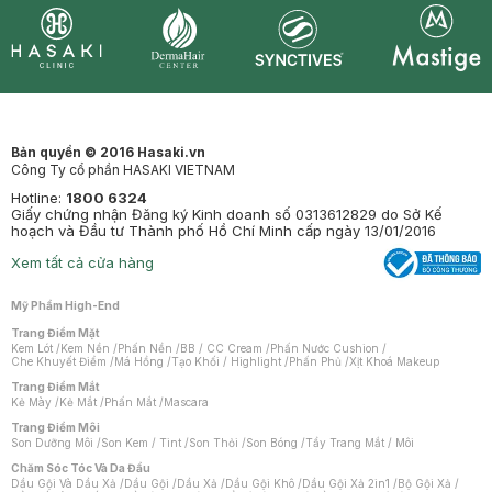
Synctives
Clinic
Dermahair
Mastige
Bản quyền © 2016 Hasaki.vn
Công Ty cổ phần HASAKI VIETNAM
Hotline:
1800 6324
Giấy chứng nhận Đăng ký Kinh doanh số 0313612829 do Sở Kế
hoạch và Đầu tư Thành phố Hồ Chí Minh cấp ngày 13/01/2016
Xem tất cả cửa hàng
Mỹ Phẩm High-End
Trang Điểm Mặt
Kem Lót
/
Kem Nền
/
Phấn Nền
/
BB / CC Cream
/
Phấn Nước Cushion
/
Che Khuyết Điểm
/
Má Hồng
/
Tạo Khối / Highlight
/
Phấn Phủ
/
Xịt Khoá Makeup
Trang Điểm Mắt
Kẻ Mày
/
Kẻ Mắt
/
Phấn Mắt
/
Mascara
Trang Điểm Môi
Son Dưỡng Môi
/
Son Kem / Tint
/
Son Thỏi
/
Son Bóng
/
Tẩy Trang Mắt / Môi
Chăm Sóc Tóc Và Da Đầu
Dầu Gội Và Dầu Xả
/
Dầu Gội
/
Dầu Xả
/
Dầu Gội Khô
/
Dầu Gội Xả 2in1
/
Bộ Gội Xả
/