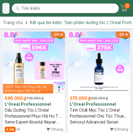
0
Tìm kiếm
Chec
Tìm kiếm
Toggle Menu
Trang chủ
Kết quả tìm kiếm:
'Sản phẩm dưỡng tóc L'Oreal Profe
-
25
%
-
25
%
TẶNG: Dầu Gội Phục Hồi Tóc
100ml trị giá 270K (SL có
hạn)
596.000 ₫
375.000 ₫
795.000 ₫
500.000 ₫
L'Oreal Professionnel
L'Oreal Professionnel
Dầu Dưỡng Tóc L'Oréal
Tinh Chất Mọc Tóc L'Oréal
Professionnel Phục Hồi Hư Tổn
Professionnel Cho Tóc Thưa
90ml
Serie Expert Absolut Repair
Mảnh 30ml
Serioxyl Advanced Serum
Gold
(4)
7/tháng
10/tháng
4.8