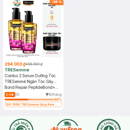
-
36
%
294.000 ₫
458.000 ₫
TRESemmé
Combo 2 Serum Dưỡng Tóc
TRESemmé Ngăn Tóc Gãy
Rụng 100ml (Mới)
Bond Repair PeptideBond+
Serum
(5)
8/tháng
5.0
48
%
Bill 199K TRESemmé tặng Kem Ủ
Tóc 50g trị gía 49K (SL có hạn)