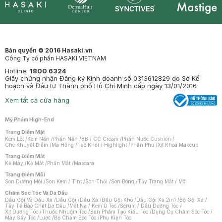
Synctives
Clinic
Dermahair
Mastige
Bản quyền © 2016 Hasaki.vn
Công Ty cổ phần HASAKI VIETNAM
Hotline:
1800 6324
Giấy chứng nhận Đăng ký Kinh doanh số 0313612829 do Sở Kế
hoạch và Đầu tư Thành phố Hồ Chí Minh cấp ngày 13/01/2016
Xem tất cả cửa hàng
Mỹ Phẩm High-End
Trang Điểm Mặt
Kem Lót
/
Kem Nền
/
Phấn Nền
/
BB / CC Cream
/
Phấn Nước Cushion
/
Che Khuyết Điểm
/
Má Hồng
/
Tạo Khối / Highlight
/
Phấn Phủ
/
Xịt Khoá Makeup
Trang Điểm Mắt
Kẻ Mày
/
Kẻ Mắt
/
Phấn Mắt
/
Mascara
Trang Điểm Môi
Son Dưỡng Môi
/
Son Kem / Tint
/
Son Thỏi
/
Son Bóng
/
Tẩy Trang Mắt / Môi
Chăm Sóc Tóc Và Da Đầu
Dầu Gội Và Dầu Xả
/
Dầu Gội
/
Dầu Xả
/
Dầu Gội Khô
/
Dầu Gội Xả 2in1
/
Bộ Gội Xả
/
Tẩy Tế Bào Chết Da Đầu
/
Mặt Nạ / Kem Ủ Tóc
/
Serum / Dầu Dưỡng Tóc
/
Xịt Dưỡng Tóc
/
Thuốc Nhuộm Tóc
/
Sản Phẩm Tạo Kiểu Tóc
/
Dụng Cụ Chăm Sóc Tóc
/
Máy Sấy Tóc
/
Lược
/
Bộ Chăm Sóc Tóc
/
Phụ Kiện Tóc