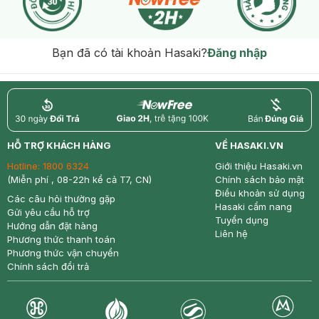
Bạn đã có tài khoản Hasaki?
Đăng nhập
return
nowfree
price
HỖ TRỢ KHÁCH HÀNG
VỀ HASAKI.VN
Hotline:
1800 6324
Giới thiệu Hasaki.vn
(Miễn phí , 08-22h kể cả T7, CN)
Chính sách bảo mật
Điều khoản sử dụng
Các câu hỏi thường gặp
Hasaki cẩm nang
Gửi yêu cầu hỗ trợ
Tuyển dụng
Hướng dẫn đặt hàng
Liên hệ
Phương thức thanh toán
Phương thức vận chuyển
Chính sách đổi trả