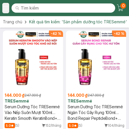
0
Tìm kiếm
Chec
Tìm kiếm
Toggle Menu
Trang chủ
Kết quả tìm kiếm:
'Sản phẩm dưỡng tóc TRESemmé'
-
42
%
-
42
%
144.000 ₫
144.000 ₫
247.000 ₫
247.000 ₫
TRESemmé
TRESemmé
Serum Dưỡng Tóc TRESemmé
Serum Dưỡng Tóc TRESemmé
Vào Nếp Suôn Mượt 100ml
Ngăn Tóc Gãy Rụng 100ml
(Mới)
Keratin Smooth KeratinBond+
(Mới)
Bond Repair PeptideBond+
Serum
Serum
(5)
152/tháng
(5)
104/tháng
5.0
5.0