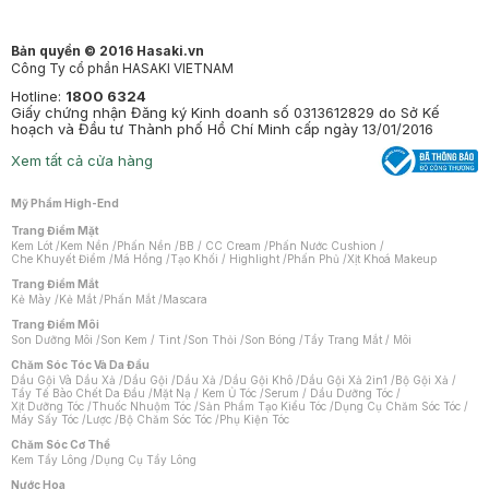
Bản quyền © 2016 Hasaki.vn
Công Ty cổ phần HASAKI VIETNAM
Hotline:
1800 6324
Giấy chứng nhận Đăng ký Kinh doanh số 0313612829 do Sở Kế
hoạch và Đầu tư Thành phố Hồ Chí Minh cấp ngày 13/01/2016
Xem tất cả cửa hàng
Mỹ Phẩm High-End
Trang Điểm Mặt
Kem Lót
/
Kem Nền
/
Phấn Nền
/
BB / CC Cream
/
Phấn Nước Cushion
/
Che Khuyết Điểm
/
Má Hồng
/
Tạo Khối / Highlight
/
Phấn Phủ
/
Xịt Khoá Makeup
Trang Điểm Mắt
Kẻ Mày
/
Kẻ Mắt
/
Phấn Mắt
/
Mascara
Trang Điểm Môi
Son Dưỡng Môi
/
Son Kem / Tint
/
Son Thỏi
/
Son Bóng
/
Tẩy Trang Mắt / Môi
Chăm Sóc Tóc Và Da Đầu
Dầu Gội Và Dầu Xả
/
Dầu Gội
/
Dầu Xả
/
Dầu Gội Khô
/
Dầu Gội Xả 2in1
/
Bộ Gội Xả
/
Tẩy Tế Bào Chết Da Đầu
/
Mặt Nạ / Kem Ủ Tóc
/
Serum / Dầu Dưỡng Tóc
/
Xịt Dưỡng Tóc
/
Thuốc Nhuộm Tóc
/
Sản Phẩm Tạo Kiểu Tóc
/
Dụng Cụ Chăm Sóc Tóc
/
Máy Sấy Tóc
/
Lược
/
Bộ Chăm Sóc Tóc
/
Phụ Kiện Tóc
Chăm Sóc Cơ Thể
Kem Tẩy Lông
/
Dụng Cụ Tẩy Lông
Nước Hoa