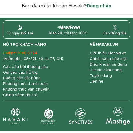
Bạn đã có tài khoản Hasaki?
Đăng nhập
return
nowfree
price
HỖ TRỢ KHÁCH HÀNG
VỀ HASAKI.VN
Hotline:
1800 6324
Giới thiệu Hasaki.vn
(Miễn phí , 08-22h kể cả T7, CN)
Chính sách bảo mật
Điều khoản sử dụng
Các câu hỏi thường gặp
Hasaki cẩm nang
Gửi yêu cầu hỗ trợ
Tuyển dụng
Hướng dẫn đặt hàng
Liên hệ
Phương thức thanh toán
Phương thức vận chuyển
Chính sách đổi trả
Synctives
Clinic
Dermahair
Mastige