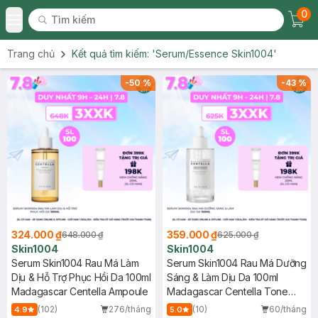
0
Tìm kiếm
Chec
Tìm kiếm
Toggle Menu
Trang chủ
Kết quả tìm kiếm:
'Serum/Essence Skin1004'
-
50
%
-
43
%
324.000 ₫
359.000 ₫
648.000 ₫
625.000 ₫
Skin1004
Skin1004
Serum Skin1004 Rau Má Làm
Serum Skin1004 Rau Má Dưỡng
Dịu & Hỗ Trợ Phục Hồi Da 100ml
Sáng & Làm Dịu Da 100ml
Madagascar Centella Ampoule
Madagascar Centella Tone
Brightening Capsule Ampoule
(102)
276/tháng
(10)
60/tháng
4.9
5.0