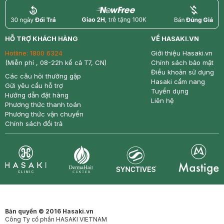
return
nowfree
price
HỖ TRỢ KHÁCH HÀNG
VỀ HASAKI.VN
Hotline:
1800 6324
Giới thiệu Hasaki.vn
(Miễn phí , 08-22h kể cả T7, CN)
Chính sách bảo mật
Điều khoản sử dụng
Các câu hỏi thường gặp
Hasaki cẩm nang
Gửi yêu cầu hỗ trợ
Tuyển dụng
Hướng dẫn đặt hàng
Liên hệ
Phương thức thanh toán
Phương thức vận chuyển
Chính sách đổi trả
Synctives
Clinic
Dermahair
Mastige
Bản quyền © 2016 Hasaki.vn
Công Ty cổ phần HASAKI VIETNAM