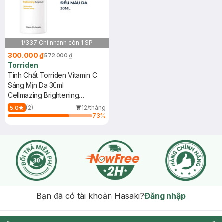
1/337 Chi nhánh còn 1 SP
300.000 ₫
572.000 ₫
Torriden
Tinh Chất Torriden Vitamin C
Sáng Mịn Da 30ml
Cellmazing Brightening
Ampoule
(2)
12/tháng
5.0
73
%
Bạn đã có tài khoản Hasaki?
Đăng nhập