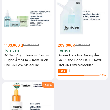
1.163.000 ₫
209.000 ₫
1.572.000 ₫
308.000 ₫
Torriden
Torriden
Bộ Sản Phẩm Torriden Serum
Serum Torriden Dưỡng Ẩm
Dưỡng Ẩm 50ml + Kem Dưỡng
Sâu, Sáng Bóng Da Túi Refill
Dịu Mát, Dưỡng Ẩm 100ml +
DIVE-IN Low Molecular
50ml
DIVE-IN Low Molecular
Toner Pad Làm Mát Cho Da
Hyaluronic Acid Serum +
Hyaluronic Acid Serum
(5)
5.0
Mụn 60 Miếng
Soothing Cream + Balanceful
64
%
Cica Toner Pads
-
48
%