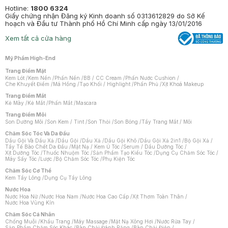
Hotline:
1800 6324
Giấy chứng nhận Đăng ký Kinh doanh số 0313612829 do Sở Kế
hoạch và Đầu tư Thành phố Hồ Chí Minh cấp ngày 13/01/2016
Xem tất cả cửa hàng
Mỹ Phẩm High-End
Trang Điểm Mặt
Kem Lót
/
Kem Nền
/
Phấn Nền
/
BB / CC Cream
/
Phấn Nước Cushion
/
Che Khuyết Điểm
/
Má Hồng
/
Tạo Khối / Highlight
/
Phấn Phủ
/
Xịt Khoá Makeup
Trang Điểm Mắt
Kẻ Mày
/
Kẻ Mắt
/
Phấn Mắt
/
Mascara
Trang Điểm Môi
Son Dưỡng Môi
/
Son Kem / Tint
/
Son Thỏi
/
Son Bóng
/
Tẩy Trang Mắt / Môi
Chăm Sóc Tóc Và Da Đầu
Dầu Gội Và Dầu Xả
/
Dầu Gội
/
Dầu Xả
/
Dầu Gội Khô
/
Dầu Gội Xả 2in1
/
Bộ Gội Xả
/
Tẩy Tế Bào Chết Da Đầu
/
Mặt Nạ / Kem Ủ Tóc
/
Serum / Dầu Dưỡng Tóc
/
Xịt Dưỡng Tóc
/
Thuốc Nhuộm Tóc
/
Sản Phẩm Tạo Kiểu Tóc
/
Dụng Cụ Chăm Sóc Tóc
/
Máy Sấy Tóc
/
Lược
/
Bộ Chăm Sóc Tóc
/
Phụ Kiện Tóc
Chăm Sóc Cơ Thể
Kem Tẩy Lông
/
Dụng Cụ Tẩy Lông
Nước Hoa
Nước Hoa Nữ
/
Nước Hoa Nam
/
Nước Hoa Cao Cấp
/
Xịt Thơm Toàn Thân
/
Nước Hoa Vùng Kín
Chăm Sóc Cá Nhân
Chống Muỗi
/
Khẩu Trang
/
Máy Massage
/
Mặt Nạ Xông Hơi
/
Nước Rửa Tay
/
Sản Phẩm Chăm Sóc Khác
/
Bàn Chải Đánh Răng
/
Bàn Chải Điện
/