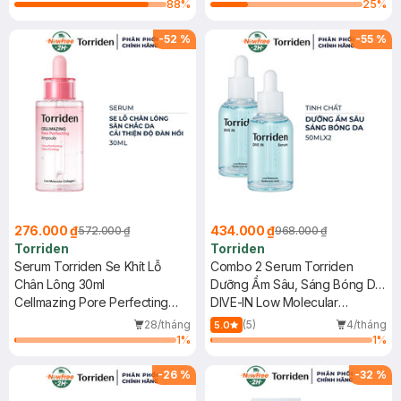
88
%
25
%
-
52
%
-
55
%
276.000 ₫
434.000 ₫
572.000 ₫
968.000 ₫
Torriden
Torriden
Serum Torriden Se Khít Lỗ
Combo 2 Serum Torriden
Chân Lông 30ml
Dưỡng Ẩm Sâu, Sáng Bóng Da
Cellmazing Pore Perfecting
50ml
DIVE-IN Low Molecular
Ampoule
Hyaluronic Acid Serum
28/tháng
(5)
4/tháng
5.0
1
%
1
%
-
26
%
-
32
%