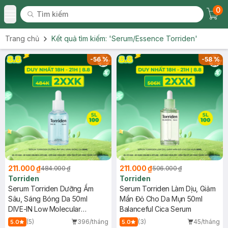
0
Tìm kiếm
Chec
Tìm kiếm
Toggle Menu
Trang chủ
Kết quả tìm kiếm:
'Serum/Essence Torriden'
-
56
%
-
58
%
211.000 ₫
211.000 ₫
484.000 ₫
506.000 ₫
Torriden
Torriden
Serum Torriden Dưỡng Ẩm
Serum Torriden Làm Dịu, Giảm
Sâu, Sáng Bóng Da 50ml
Mẩn Đỏ Cho Da Mụn 50ml
DIVE-IN Low Molecular
Balanceful Cica Serum
Hyaluronic Acid Serum
(5)
396/tháng
(3)
45/tháng
5.0
5.0