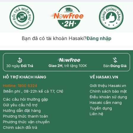
Bạn đã có tài khoản Hasaki?
Đăng nhập
return
nowfree
price
HỖ TRỢ KHÁCH HÀNG
VỀ HASAKI.VN
Hotline:
1800 6324
Giới thiệu Hasaki.vn
(Miễn phí , 08-22h kể cả T7, CN)
Chính sách bảo mật
Điều khoản sử dụng
Các câu hỏi thường gặp
Hasaki cẩm nang
Gửi yêu cầu hỗ trợ
Tuyển dụng
Hướng dẫn đặt hàng
Liên hệ
Phương thức thanh toán
Phương thức vận chuyển
Chính sách đổi trả