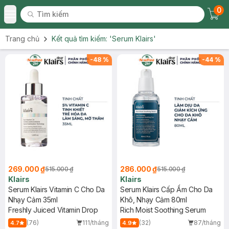
0
Tìm kiếm
Chec
Tìm kiếm
Toggle Menu
Trang chủ
Kết quả tìm kiếm:
'Serum Klairs'
-
48
%
-
44
%
269.000 ₫
286.000 ₫
515.000 ₫
515.000 ₫
Klairs
Klairs
Serum Klairs Vitamin C Cho Da
Serum Klairs Cấp Ẩm Cho Da
Nhạy Cảm 35ml
Khô, Nhạy Cảm 80ml
Freshly Juiced Vitamin Drop
Rich Moist Soothing Serum
(76)
111/tháng
(32)
87/tháng
4.7
4.9