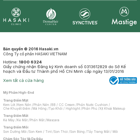
Synctives
Clinic
Dermahair
Mastige
Bản quyền © 2016 Hasaki.vn
Công Ty cổ phần HASAKI VIETNAM
Hotline:
1800 6324
Giấy chứng nhận Đăng ký Kinh doanh số 0313612829 do Sở Kế
hoạch và Đầu tư Thành phố Hồ Chí Minh cấp ngày 13/01/2016
Xem tất cả cửa hàng
Mỹ Phẩm High-End
Trang Điểm Mặt
Kem Lót
/
Kem Nền
/
Phấn Nền
/
BB / CC Cream
/
Phấn Nước Cushion
/
Che Khuyết Điểm
/
Má Hồng
/
Tạo Khối / Highlight
/
Phấn Phủ
/
Xịt Khoá Makeup
Trang Điểm Mắt
Kẻ Mày
/
Kẻ Mắt
/
Phấn Mắt
/
Mascara
Trang Điểm Môi
Son Dưỡng Môi
/
Son Kem / Tint
/
Son Thỏi
/
Son Bóng
/
Tẩy Trang Mắt / Môi
Chăm Sóc Tóc Và Da Đầu