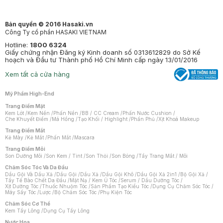
Bản quyền © 2016 Hasaki.vn
Công Ty cổ phần HASAKI VIETNAM
Hotline:
1800 6324
Giấy chứng nhận Đăng ký Kinh doanh số 0313612829 do Sở Kế
hoạch và Đầu tư Thành phố Hồ Chí Minh cấp ngày 13/01/2016
Xem tất cả cửa hàng
Mỹ Phẩm High-End
Trang Điểm Mặt
Kem Lót
/
Kem Nền
/
Phấn Nền
/
BB / CC Cream
/
Phấn Nước Cushion
/
Che Khuyết Điểm
/
Má Hồng
/
Tạo Khối / Highlight
/
Phấn Phủ
/
Xịt Khoá Makeup
Trang Điểm Mắt
Kẻ Mày
/
Kẻ Mắt
/
Phấn Mắt
/
Mascara
Trang Điểm Môi
Son Dưỡng Môi
/
Son Kem / Tint
/
Son Thỏi
/
Son Bóng
/
Tẩy Trang Mắt / Môi
Chăm Sóc Tóc Và Da Đầu
Dầu Gội Và Dầu Xả
/
Dầu Gội
/
Dầu Xả
/
Dầu Gội Khô
/
Dầu Gội Xả 2in1
/
Bộ Gội Xả
/
Tẩy Tế Bào Chết Da Đầu
/
Mặt Nạ / Kem Ủ Tóc
/
Serum / Dầu Dưỡng Tóc
/
Xịt Dưỡng Tóc
/
Thuốc Nhuộm Tóc
/
Sản Phẩm Tạo Kiểu Tóc
/
Dụng Cụ Chăm Sóc Tóc
/
Máy Sấy Tóc
/
Lược
/
Bộ Chăm Sóc Tóc
/
Phụ Kiện Tóc
Chăm Sóc Cơ Thể
Kem Tẩy Lông
/
Dụng Cụ Tẩy Lông
Nước Hoa