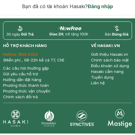
Bạn đã có tài khoản Hasaki?
Đăng nhập
return
nowfree
price
HỖ TRỢ KHÁCH HÀNG
VỀ HASAKI.VN
Hotline:
1800 6324
Giới thiệu Hasaki.vn
(Miễn phí , 08-22h kể cả T7, CN)
Chính sách bảo mật
Điều khoản sử dụng
Các câu hỏi thường gặp
Hasaki cẩm nang
Gửi yêu cầu hỗ trợ
Tuyển dụng
Hướng dẫn đặt hàng
Liên hệ
Phương thức thanh toán
Phương thức vận chuyển
Chính sách đổi trả
Synctives
Clinic
Dermahair
Mastige