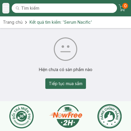
0
Tìm kiếm
Chec
Tìm kiếm
Toggle Menu
Trang chủ
Kết quả tìm kiếm:
'Serum Nacific'
Hiện chưa có sản phẩm nào
Tiếp tục mua sắm