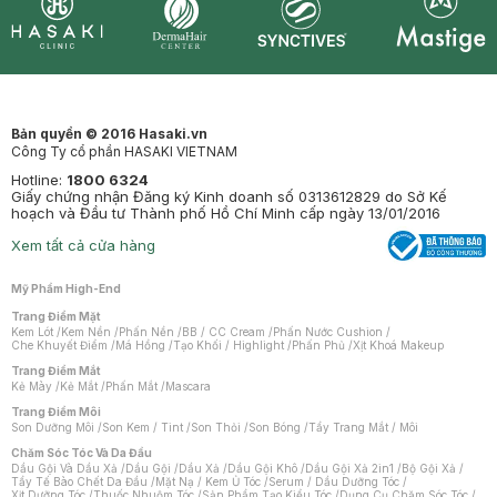
Synctives
Clinic
Dermahair
Mastige
Bản quyền © 2016 Hasaki.vn
Công Ty cổ phần HASAKI VIETNAM
Hotline:
1800 6324
Giấy chứng nhận Đăng ký Kinh doanh số 0313612829 do Sở Kế
hoạch và Đầu tư Thành phố Hồ Chí Minh cấp ngày 13/01/2016
Xem tất cả cửa hàng
Mỹ Phẩm High-End
Trang Điểm Mặt
Kem Lót
/
Kem Nền
/
Phấn Nền
/
BB / CC Cream
/
Phấn Nước Cushion
/
Che Khuyết Điểm
/
Má Hồng
/
Tạo Khối / Highlight
/
Phấn Phủ
/
Xịt Khoá Makeup
Trang Điểm Mắt
Kẻ Mày
/
Kẻ Mắt
/
Phấn Mắt
/
Mascara
Trang Điểm Môi
Son Dưỡng Môi
/
Son Kem / Tint
/
Son Thỏi
/
Son Bóng
/
Tẩy Trang Mắt / Môi
Chăm Sóc Tóc Và Da Đầu
Dầu Gội Và Dầu Xả
/
Dầu Gội
/
Dầu Xả
/
Dầu Gội Khô
/
Dầu Gội Xả 2in1
/
Bộ Gội Xả
/
Tẩy Tế Bào Chết Da Đầu
/
Mặt Nạ / Kem Ủ Tóc
/
Serum / Dầu Dưỡng Tóc
/
Xịt Dưỡng Tóc
/
Thuốc Nhuộm Tóc
/
Sản Phẩm Tạo Kiểu Tóc
/
Dụng Cụ Chăm Sóc Tóc
/