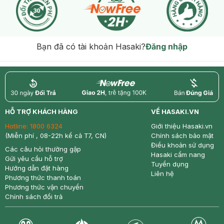
Bạn đã có tài khoản Hasaki?
Đăng nhập
return
nowfree
price
HỖ TRỢ KHÁCH HÀNG
VỀ HASAKI.VN
Hotline:
1800 6324
Giới thiệu Hasaki.vn
(Miễn phí , 08-22h kể cả T7, CN)
Chính sách bảo mật
Điều khoản sử dụng
Các câu hỏi thường gặp
Hasaki cẩm nang
Gửi yêu cầu hỗ trợ
Tuyển dụng
Hướng dẫn đặt hàng
Liên hệ
Phương thức thanh toán
Phương thức vận chuyển
Chính sách đổi trả