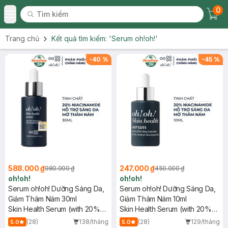
0
Tìm kiếm
Chec
Tìm kiếm
Toggle Menu
Trang chủ
Kết quả tìm kiếm:
'Serum oh!oh!'
-
40
%
-
45
%
588.000 ₫
247.000 ₫
980.000 ₫
450.000 ₫
oh!oh!
oh!oh!
Serum oh!oh! Dưỡng Sáng Da,
Serum oh!oh! Dưỡng Sáng Da,
Giảm Thâm Nám 30ml
Giảm Thâm Nám 10ml
Skin Health Serum (with 20%
Skin Health Serum (with 20%
Niacinamide & 2% Acetyl
Niacinamide & 2% Acetyl
(28)
138/tháng
(28)
129/tháng
5.0
5.0