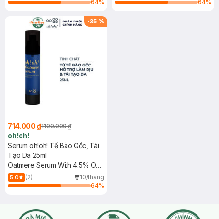
Glucosamine)
Glucosamine)
64
%
64
%
-
35
%
714.000 ₫
1.100.000 ₫
oh!oh!
Serum oh!oh! Tế Bào Gốc, Tái
Tạo Da 25ml
Oatmere Serum With 4.5% Oat
Extract & 9,9ppm EGF
(2)
10/tháng
5.0
64
%