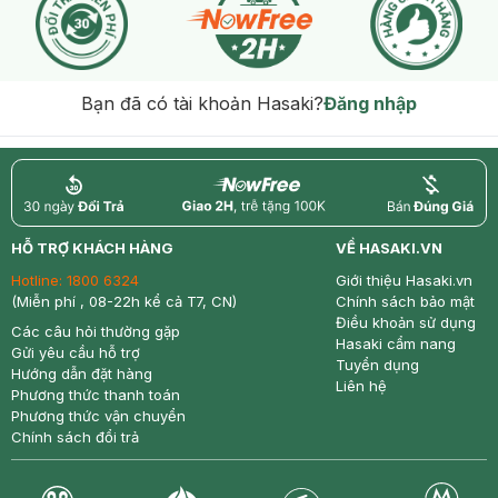
Bạn đã có tài khoản Hasaki?
Đăng nhập
return
nowfree
price
HỖ TRỢ KHÁCH HÀNG
VỀ HASAKI.VN
Hotline:
1800 6324
Giới thiệu Hasaki.vn
(Miễn phí , 08-22h kể cả T7, CN)
Chính sách bảo mật
Điều khoản sử dụng
Các câu hỏi thường gặp
Hasaki cẩm nang
Gửi yêu cầu hỗ trợ
Tuyển dụng
Hướng dẫn đặt hàng
Liên hệ
Phương thức thanh toán
Phương thức vận chuyển
Chính sách đổi trả