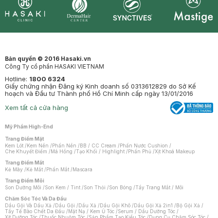
Synctives
Clinic
Dermahair
Mastige
Bản quyền © 2016 Hasaki.vn
Công Ty cổ phần HASAKI VIETNAM
Hotline:
1800 6324
Giấy chứng nhận Đăng ký Kinh doanh số 0313612829 do Sở Kế
hoạch và Đầu tư Thành phố Hồ Chí Minh cấp ngày 13/01/2016
Xem tất cả cửa hàng
Mỹ Phẩm High-End
Trang Điểm Mặt
Kem Lót
/
Kem Nền
/
Phấn Nền
/
BB / CC Cream
/
Phấn Nước Cushion
/
Che Khuyết Điểm
/
Má Hồng
/
Tạo Khối / Highlight
/
Phấn Phủ
/
Xịt Khoá Makeup
Trang Điểm Mắt
Kẻ Mày
/
Kẻ Mắt
/
Phấn Mắt
/
Mascara
Trang Điểm Môi
Son Dưỡng Môi
/
Son Kem / Tint
/
Son Thỏi
/
Son Bóng
/
Tẩy Trang Mắt / Môi
Chăm Sóc Tóc Và Da Đầu
Dầu Gội Và Dầu Xả
/
Dầu Gội
/
Dầu Xả
/
Dầu Gội Khô
/
Dầu Gội Xả 2in1
/
Bộ Gội Xả
/
Tẩy Tế Bào Chết Da Đầu
/
Mặt Nạ / Kem Ủ Tóc
/
Serum / Dầu Dưỡng Tóc
/
Xịt Dưỡng Tóc
/
Thuốc Nhuộm Tóc
/
Sản Phẩm Tạo Kiểu Tóc
/
Dụng Cụ Chăm Sóc Tóc
/