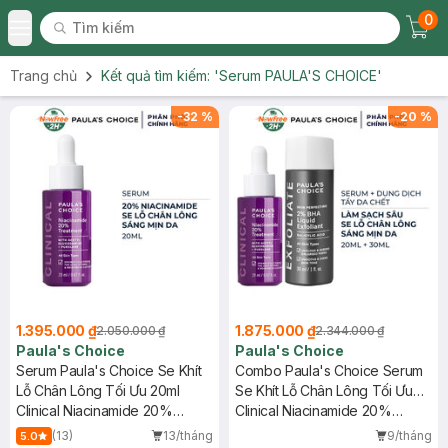
0
Tìm kiếm
Chec
Tìm kiếm
Toggle Menu
Trang chủ
Kết quả tìm kiếm:
'Serum PAULA'S CHOICE'
-
32
%
-
20
%
1.395.000 ₫
1.875.000 ₫
2.050.000 ₫
2.344.000 ₫
Paula's Choice
Paula's Choice
Serum Paula's Choice Se Khít
Combo Paula's Choice Serum
Lỗ Chân Lông Tối Ưu 20ml
Se Khít Lỗ Chân Lông Tối Ưu
Clinical Niacinamide 20%
20ml + Dung Dịch Tẩy Da Chết
Clinical Niacinamide 20%
Treatment
2% BHA 30ml
Treatment + Skin Perfecting
(13)
13/tháng
9/tháng
5.0