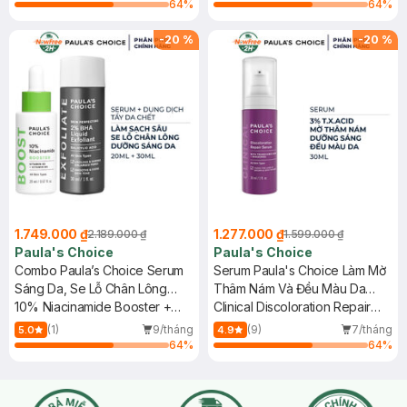
2% BHA Liquid
64
%
64
%
-
20
%
-
20
%
1.749.000 ₫
1.277.000 ₫
2.189.000 ₫
1.599.000 ₫
Paula's Choice
Paula's Choice
Combo Paula’s Choice Serum
Serum Paula's Choice Làm Mờ
Sáng Da, Se Lỗ Chân Lông
Thâm Nám Và Đều Màu Da
20ml + Dung Dịch Tẩy Da Chết
10% Niacinamide Booster +
30ml
Clinical Discoloration Repair
2% BHA 30ml
Skin Perfecting 2% BHA Liquid
Serum
(1)
9/tháng
(9)
7/tháng
5.0
4.9
64
%
64
%