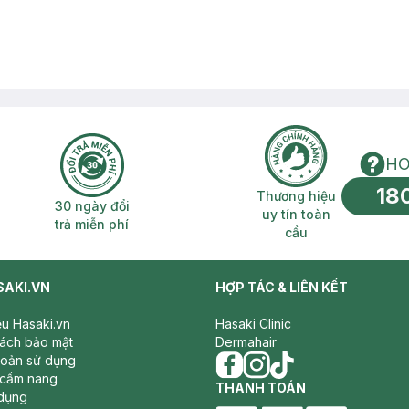
HO
18
n phí 2H
30 ngày đổi trả miễn phí
Thương hiệu uy 
Thương hiệu
30 ngày đổi
uy tín toàn
trả miễn phí
cầu
SAKI.VN
HỢP TÁC & LIÊN KẾT
iệu Hasaki.vn
Hasaki Clinic
sách bảo mật
Dermahair
hoản sử dụng
 cẩm nang
facebook
THANH TOÁN
instagram
tiktok
dụng