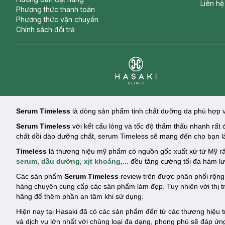
Liên hệ
Phương thức thanh toán
Phương thức vận chuyển
Chính sách đổi trả
Clinic
Serum Timeless
là dòng sản phẩm tinh chất dưỡng da phù hợp v
Serum Timeless
với kết cấu lỏng và tốc độ thẩm thấu nhanh rất 
chất dồi dào dưỡng chất, serum Timeless sẽ mang đến cho bạn 
Timeless
là thương hiệu mỹ phẩm có nguồn gốc xuất xứ từ Mỹ rấ
serum
,
dầu dưỡng
,
xịt khoáng
,... đều tăng cường tối đa hàm l
Các sản phẩm
Serum Timeless
review trên được phân phối rộng
hàng chuyên cung cấp các sản phẩm làm đẹp. Tuy nhiên với thị 
hãng để thêm phần an tâm khi sử dụng.
Hiện nay tại Hasaki đã có các sản phẩm đến từ các thương hiệu
và dịch vụ lớn nhất với chủng loại đa dạng, phong phú sẽ đáp ứ