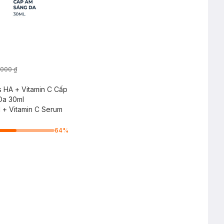
.000 ₫
 HA + Vitamin C Cấp
Da 30ml
d + Vitamin C Serum
64
%