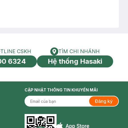
TLINE CSKH
TÌM CHI NHÁNH
HOTLINE CSKH
Tìm chi nhánh
00 6324
Hệ thống Hasaki
tín toàn cầu
CẬP NHẬT THÔNG TIN KHUYẾN MÃI
Đăng ký