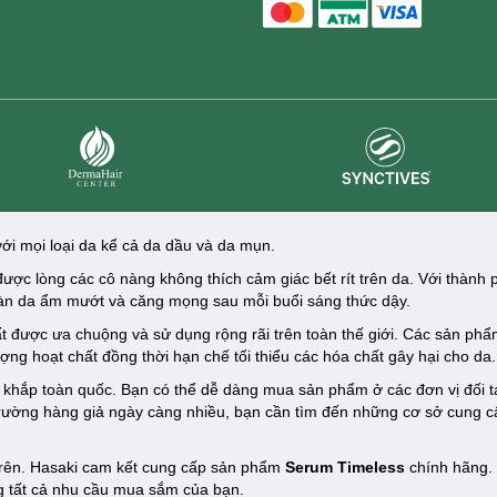
master card
ATM card
visa card
Synctives
Dermahair
ới mọi loại da kể cả da dầu và da mụn.
được lòng các cô nàng không thích cảm giác bết rít trên da. Với thành
làn da ẩm mướt và căng mọng sau mỗi buổi sáng thức dậy.
t được ưa chuộng và sử dụng rộng rãi trên toàn thế giới. Các sản ph
ượng hoạt chất đồng thời hạn chế tối thiểu các hóa chất gây hại cho da.
 khắp toàn quốc. Bạn có thể dễ dàng mua sản phẩm ở các đơn vị đối t
trường hàng giả ngày càng nhiều, bạn cần tìm đến những cơ sở cung 
 trên. Hasaki cam kết cung cấp sản phẩm
Serum Timeless
chính hãng.
ng tất cả nhu cầu mua sắm của bạn.