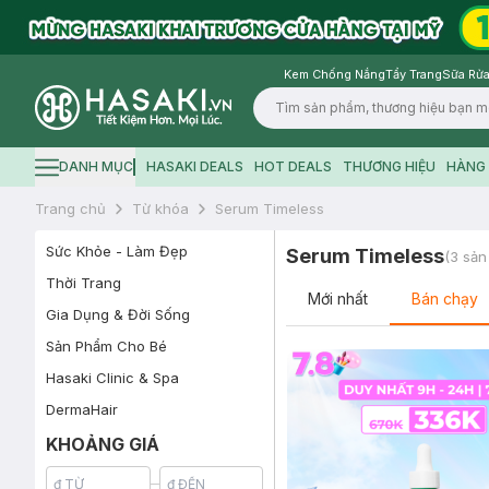
Kem Chống Nắng
Tẩy Trang
Sữa Rửa
Logo
DANH MỤC
HASAKI DEALS
HOT DEALS
THƯƠNG HIỆU
HÀNG 
Hamburger icon
Trang chủ
Từ khóa
Serum Timeless
Sức Khỏe - Làm Đẹp
Serum Timeless
(
3
sản
Thời Trang
Mới nhất
Bán chạy
Gia Dụng & Đời Sống
Sản Phẩm Cho Bé
Hasaki Clinic & Spa
DermaHair
KHOẢNG GIÁ