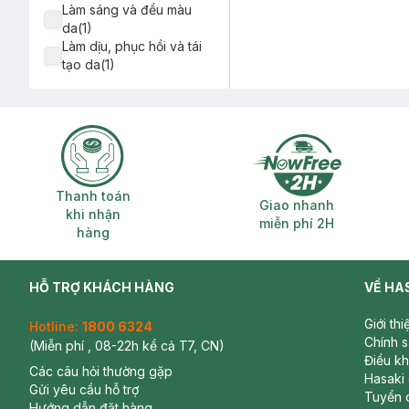
Làm sáng và đều màu
da(1)
Làm dịu, phục hồi và tái
tạo da(1)
Thanh toán khi nhận hàng
Giao nhanh miễ
Thanh toán
Giao nhanh
khi nhận
miễn phí 2H
hàng
HỖ TRỢ KHÁCH HÀNG
VỀ HA
Giới th
Hotline:
1800 6324
Chính 
(Miễn phí , 08-22h kể cả T7, CN)
Điều k
Các câu hỏi thường gặp
Hasaki
Gửi yêu cầu hỗ trợ
Tuyển 
Hướng dẫn đặt hàng