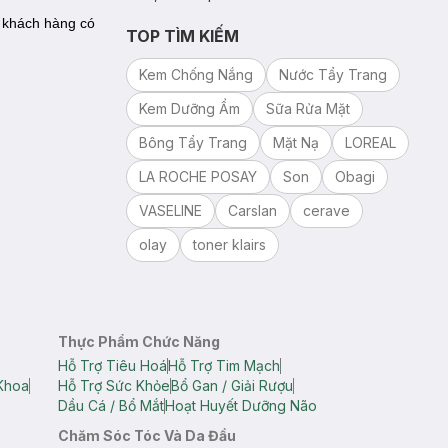
ể khách hàng có
TOP TÌM KIẾM
Kem Chống Nắng
Nước Tẩy Trang
Kem Dưỡng Ẩm
Sữa Rửa Mặt
Bông Tẩy Trang
Mặt Nạ
LOREAL
LA ROCHE POSAY
Son
Obagi
VASELINE
Carslan
cerave
olay
toner klairs
Thực Phẩm Chức Năng
Hỗ Trợ Tiêu Hoá
Hỗ Trợ Tim Mạch
Khoa
Hỗ Trợ Sức Khỏe
Bổ Gan / Giải Rượu
Dầu Cá / Bổ Mắt
Hoạt Huyết Dưỡng Não
Chăm Sóc Tóc Và Da Đầu