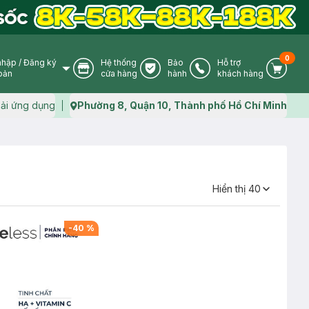
0
nhập
/
Đăng ký
Hệ thống
Bảo
Hỗ trợ
User Icon
Store Icon
Warranty Icon
Phone Icon
Cart I
oản
cửa hàng
hành
khách hàng
ải ứng dụng
Phường 8, Quận 10, Thành phố Hồ Chí Minh
Map icon
Hiển thị
40
-
40
%