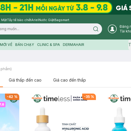
 Mặt
Tẩy tế bào chết
Ariel
Nước Giặt
Bagsmart
Đăng 
Search icon
Tài kh
T
MỚI VỀ
BÁN CHẠY
CLINIC & SPA
DERMAHAIR
 phẩm)
Giá thấp đến cao
Giá cao đến thấp
-
42
%
-
35
%