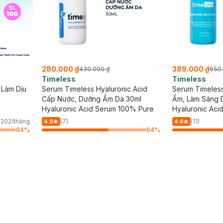
280.000 ₫
389.000 ₫
430.000 ₫
650
Timeless
Timeless
 Làm Dịu
Serum Timeless Hyaluronic Acid
Serum Timeless
Cấp Nước, Dưỡng Ẩm Da 30ml
Ẩm, Làm Sáng 
Hyaluronic Acid Serum 100% Pure
Hyaluronic Aci
202/tháng
(7)
(11)
4.9
4.6
64
%
64
%