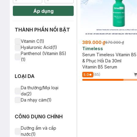
Áp dụng
THÀNH PHẦN NỔI BẬT
Vitamin C(1)
389.000 ₫
670.000 ₫
Hyaluronic Acid(1)
Timeless
Panthenol (Vitamin B5)
Serum Timeless Vitamin B5
(1)
& Phục Hồi Da 30ml
Vitamin B5 Serum
(65)
5.0
LOẠI DA
Da thường/Mọi loại
da(2)
Da nhạy cảm(1)
CÔNG DỤNG CHÍNH
Dưỡng ẩm và cấp
nước(1)