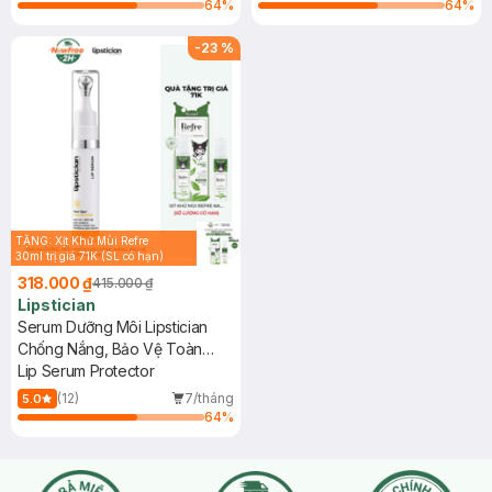
64
%
64
%
-
23
%
TẶNG: Xịt Khử Mùi Refre
30ml trị giá 71K (SL có hạn)
318.000 ₫
415.000 ₫
Lipstician
Serum Dưỡng Môi Lipstician
Chống Nắng, Bảo Vệ Toàn
Diện 9g
Lip Serum Protector
(12)
7/tháng
5.0
64
%