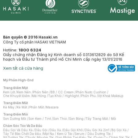
Synctives
Clinic
Dermahair
Mastige
Bản quyền © 2016 Hasaki.vn
Công Ty cổ phần HASAKI VIETNAM
Hotline:
1800 6324
Giấy chứng nhận Đăng ký Kinh doanh số 0313612829 do Sở Kế
hoạch và Đầu tư Thành phố Hồ Chí Minh cấp ngày 13/01/2016
Xem tất cả cửa hàng
Mỹ Phẩm High-End
Trang Điểm Mặt
Kem Lót
/
Kem Nền
/
Phấn Nền
/
BB / CC Cream
/
Phấn Nước Cushion
/
Che Khuyết Điểm
/
Má Hồng
/
Tạo Khối / Highlight
/
Phấn Phủ
/
Xịt Khoá Makeup
Trang Điểm Mắt
Kẻ Mày
/
Kẻ Mắt
/
Phấn Mắt
/
Mascara
Trang Điểm Môi
Son Dưỡng Môi
/
Son Kem / Tint
/
Son Thỏi
/
Son Bóng
/
Tẩy Trang Mắt / Môi
Chăm Sóc Tóc Và Da Đầu
Dầu Gội Và Dầu Xả
/
Dầu Gội
/
Dầu Xả
/
Dầu Gội Khô
/
Dầu Gội Xả 2in1
/
Bộ Gội Xả
/
Tẩy Tế Bào Chết Da Đầu
/
Mặt Nạ / Kem Ủ Tóc
/
Serum / Dầu Dưỡng Tóc
/
Xịt Dưỡng Tóc
/
Thuốc Nhuộm Tóc
/
Sản Phẩm Tạo Kiểu Tóc
/
Dụng Cụ Chăm Sóc Tóc
/