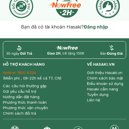
Bạn đã có tài khoản Hasaki?
Đăng nhập
return
nowfree
price
HỖ TRỢ KHÁCH HÀNG
VỀ HASAKI.VN
Hotline:
1800 6324
Giới thiệu Hasaki.vn
(Miễn phí , 08-22h kể cả T7, CN)
Chính sách bảo mật
Điều khoản sử dụng
Các câu hỏi thường gặp
Hasaki cẩm nang
Gửi yêu cầu hỗ trợ
Tuyển dụng
Hướng dẫn đặt hàng
Liên hệ
Phương thức thanh toán
Phương thức vận chuyển
Chính sách đổi trả