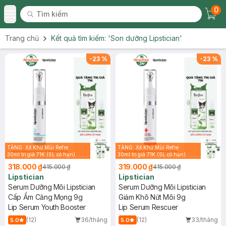
0
Tìm kiếm
Chec
Tìm kiếm
Toggle Menu
Trang chủ
Kết quả tìm kiếm:
'Son dưỡng Lipstician'
-
23
%
-
23
%
TẶNG: Xịt Khử Mùi Refre
TẶNG: Xịt Khử Mùi Refre
30ml trị giá 71K (SL có hạn)
30ml trị giá 71K (SL có hạn)
318.000 ₫
319.000 ₫
415.000 ₫
415.000 ₫
Lipstician
Lipstician
Serum Dưỡng Môi Lipstician
Serum Dưỡng Môi Lipstician
Cấp Ẩm Căng Mọng 9g
Giảm Khô Nứt Môi 9g
Lip Serum Youth Booster
Lip Serum Rescuer
(12)
36/tháng
(12)
33/tháng
5.0
5.0