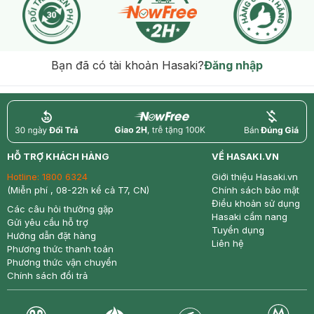
Bạn đã có tài khoản Hasaki?
Đăng nhập
return
nowfree
price
HỖ TRỢ KHÁCH HÀNG
VỀ HASAKI.VN
Hotline:
1800 6324
Giới thiệu Hasaki.vn
(Miễn phí , 08-22h kể cả T7, CN)
Chính sách bảo mật
Điều khoản sử dụng
Các câu hỏi thường gặp
Hasaki cẩm nang
Gửi yêu cầu hỗ trợ
Tuyển dụng
Hướng dẫn đặt hàng
Liên hệ
Phương thức thanh toán
Phương thức vận chuyển
Chính sách đổi trả