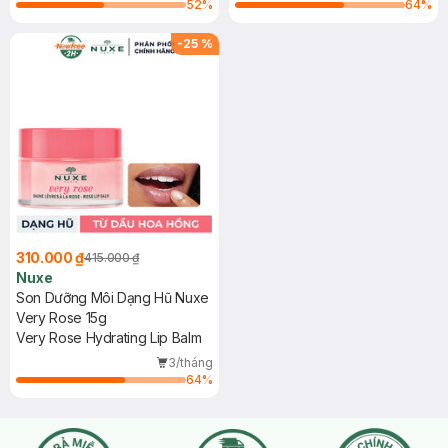
52
%
64
%
-
25
%
310.000 ₫
415.000 ₫
Nuxe
Son Dưỡng Môi Dạng Hũ Nuxe
Very Rose 15g
Very Rose Hydrating Lip Balm
3/tháng
64
%