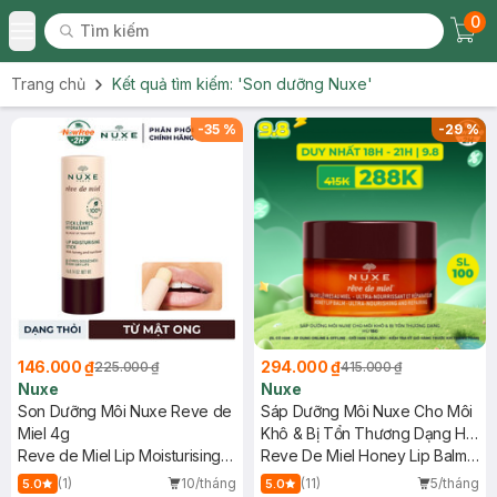
0
Tìm kiếm
Chec
Tìm kiếm
Toggle Menu
Trang chủ
Kết quả tìm kiếm:
'Son dưỡng Nuxe'
-
35
%
-
29
%
146.000 ₫
294.000 ₫
225.000 ₫
415.000 ₫
Nuxe
Nuxe
Son Dưỡng Môi Nuxe Reve de
Sáp Dưỡng Môi Nuxe Cho Môi
Miel 4g
Khô & Bị Tổn Thương Dạng Hũ
Reve de Miel Lip Moisturising
15g
Reve De Miel Honey Lip Balm
Stick
Ultra-Nourishing And Repairing
(1)
10/tháng
(11)
5/tháng
5.0
5.0