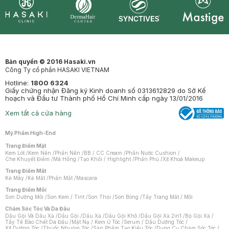
Synctives
Clinic
Dermahair
Mastige
Bản quyền © 2016 Hasaki.vn
Công Ty cổ phần HASAKI VIETNAM
Hotline:
1800 6324
Giấy chứng nhận Đăng ký Kinh doanh số 0313612829 do Sở Kế
hoạch và Đầu tư Thành phố Hồ Chí Minh cấp ngày 13/01/2016
Xem tất cả cửa hàng
Mỹ Phẩm High-End
Trang Điểm Mặt
Kem Lót
/
Kem Nền
/
Phấn Nền
/
BB / CC Cream
/
Phấn Nước Cushion
/
Che Khuyết Điểm
/
Má Hồng
/
Tạo Khối / Highlight
/
Phấn Phủ
/
Xịt Khoá Makeup
Trang Điểm Mắt
Kẻ Mày
/
Kẻ Mắt
/
Phấn Mắt
/
Mascara
Trang Điểm Môi
Son Dưỡng Môi
/
Son Kem / Tint
/
Son Thỏi
/
Son Bóng
/
Tẩy Trang Mắt / Môi
Chăm Sóc Tóc Và Da Đầu
Dầu Gội Và Dầu Xả
/
Dầu Gội
/
Dầu Xả
/
Dầu Gội Khô
/
Dầu Gội Xả 2in1
/
Bộ Gội Xả
/
Tẩy Tế Bào Chết Da Đầu
/
Mặt Nạ / Kem Ủ Tóc
/
Serum / Dầu Dưỡng Tóc
/
Xịt Dưỡng Tóc
/
Thuốc Nhuộm Tóc
/
Sản Phẩm Tạo Kiểu Tóc
/
Dụng Cụ Chăm Sóc Tóc
/