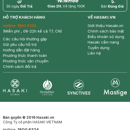
return
nowfree
price
HỖ TRỢ KHÁCH HÀNG
VỀ HASAKI.VN
Hotline:
1800 6324
Giới thiệu Hasaki.vn
(Miễn phí , 08-22h kể cả T7, CN)
Chính sách bảo mật
Điều khoản sử dụng
Các câu hỏi thường gặp
Hasaki cẩm nang
Gửi yêu cầu hỗ trợ
Tuyển dụng
Hướng dẫn đặt hàng
Liên hệ
Phương thức thanh toán
Phương thức vận chuyển
Chính sách đổi trả
Synctives
Clinic
Dermahair
Mastige
Bản quyền © 2016 Hasaki.vn
Công Ty cổ phần HASAKI VIETNAM
Hotline:
1800 6324