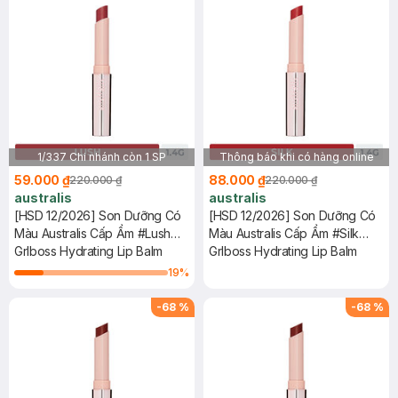
1/337 Chi nhánh còn 1 SP
Thông báo khi có hàng online
59.000 ₫
88.000 ₫
220.000 ₫
220.000 ₫
australis
australis
[HSD 12/2026] Son Dưỡng Có
[HSD 12/2026] Son Dưỡng Có
Màu Australis Cấp Ẩm #Lush
Màu Australis Cấp Ẩm #Silk
1.4g
Grlboss Hydrating Lip Balm
1.4g
Grlboss Hydrating Lip Balm
19
%
-
68
%
-
68
%