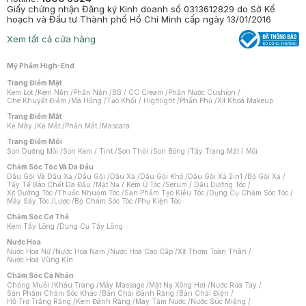
Giấy chứng nhận Đăng ký Kinh doanh số 0313612829 do Sở Kế
hoạch và Đầu tư Thành phố Hồ Chí Minh cấp ngày 13/01/2016
Xem tất cả cửa hàng
Mỹ Phẩm High-End
Trang Điểm Mặt
Kem Lót
/
Kem Nền
/
Phấn Nền
/
BB / CC Cream
/
Phấn Nước Cushion
/
Che Khuyết Điểm
/
Má Hồng
/
Tạo Khối / Highlight
/
Phấn Phủ
/
Xịt Khoá Makeup
Trang Điểm Mắt
Kẻ Mày
/
Kẻ Mắt
/
Phấn Mắt
/
Mascara
Trang Điểm Môi
Son Dưỡng Môi
/
Son Kem / Tint
/
Son Thỏi
/
Son Bóng
/
Tẩy Trang Mắt / Môi
Chăm Sóc Tóc Và Da Đầu
Dầu Gội Và Dầu Xả
/
Dầu Gội
/
Dầu Xả
/
Dầu Gội Khô
/
Dầu Gội Xả 2in1
/
Bộ Gội Xả
/
Tẩy Tế Bào Chết Da Đầu
/
Mặt Nạ / Kem Ủ Tóc
/
Serum / Dầu Dưỡng Tóc
/
Xịt Dưỡng Tóc
/
Thuốc Nhuộm Tóc
/
Sản Phẩm Tạo Kiểu Tóc
/
Dụng Cụ Chăm Sóc Tóc
/
Máy Sấy Tóc
/
Lược
/
Bộ Chăm Sóc Tóc
/
Phụ Kiện Tóc
Chăm Sóc Cơ Thể
Kem Tẩy Lông
/
Dụng Cụ Tẩy Lông
Nước Hoa
Nước Hoa Nữ
/
Nước Hoa Nam
/
Nước Hoa Cao Cấp
/
Xịt Thơm Toàn Thân
/
Nước Hoa Vùng Kín
Chăm Sóc Cá Nhân
Chống Muỗi
/
Khẩu Trang
/
Máy Massage
/
Mặt Nạ Xông Hơi
/
Nước Rửa Tay
/
Sản Phẩm Chăm Sóc Khác
/
Bàn Chải Đánh Răng
/
Bàn Chải Điện
/
Hỗ Trợ Trắng Răng
/
Kem Đánh Răng
/
Máy Tăm Nước
/
Nước Súc Miệng
/