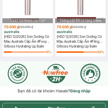
1/337 Chi nhánh còn 1 SP
Thông báo khi có hàng online
70.000 ₫
70.000 ₫
220.000 ₫
220.000 ₫
australis
australis
[HSD 12/2026] Son Dưỡng Có
[HSD 12/2026] Son Dưỡng Có
Màu Australis Cấp Ẩm #Foxy
Màu Australis Cấp Ẩm #Fling
1.4g
Grlboss Hydrating Lip Balm
1.4g
Grlboss Hydrating Lip Balm
19
%
66
%
Bạn đã có tài khoản Hasaki?
Đăng nhập