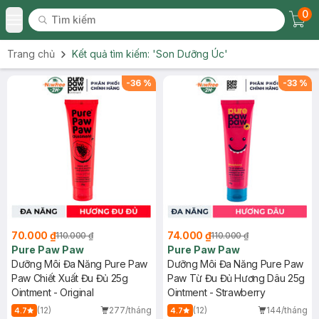
0
Tìm kiếm
Chec
Tìm kiếm
Toggle Menu
Trang chủ
Kết quả tìm kiếm:
'Son Dưỡng Úc'
-
36
%
-
33
%
70.000 ₫
74.000 ₫
110.000 ₫
110.000 ₫
Pure Paw Paw
Pure Paw Paw
Dưỡng Môi Đa Năng Pure Paw
Dưỡng Môi Đa Năng Pure Paw
Paw Chiết Xuất Đu Đủ 25g
Paw Từ Đu Đủ Hương Dâu 25g
Ointment - Original
Ointment - Strawberry
(12)
277/tháng
(12)
144/tháng
4.7
4.7