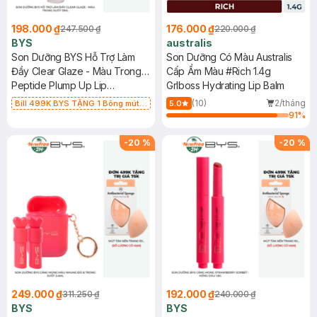
198.000 ₫
176.000 ₫
247.500 ₫
220.000 ₫
BYS
australis
Son Dưỡng BYS Hỗ Trợ Làm
Son Dưỡng Có Màu Australis
Đầy Clear Glaze - Màu Trong
Cấp Ẩm Màu #Rich 1.4g
Suốt 13ml
Peptide Plump Up Lip
Grlboss Hydrating Lip Balm
Treatment
(10)
2/tháng
Bill 499K BYS TẶNG 1 Bông mút
5.0
Mastige màu cam nhạt (SL CÓ
91
%
HẠN)
-
20
%
-
20
%
249.000 ₫
192.000 ₫
311.250 ₫
240.000 ₫
BYS
BYS