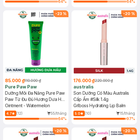
64
%
64
%
-
23
%
-
20
%
85.000 ₫
176.000 ₫
110.000 ₫
220.000 ₫
Pure Paw Paw
australis
Dưỡng Môi Đa Năng Pure Paw
Son Dưỡng Có Màu Australis
Paw Từ Đu Đủ Hương Dưa Hấu
Cấp Ẩm #Silk 1.4g
25g
Ointment - Watermelon
Grlboss Hydrating Lip Balm
(12)
55/tháng
(10)
15/tháng
4.7
5.0
64
%
97
%
-
20
%
-
20
%