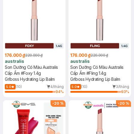
176.000 ₫
176.000 ₫
220.000 ₫
220.000 ₫
australis
australis
Son Dưỡng Có Màu Australis
Son Dưỡng Có Màu Australis
Cấp Ẩm #Foxy 1.4g
Cấp Ẩm #Fling 1.4g
Grlboss Hydrating Lip Balm
Grlboss Hydrating Lip Balm
(10)
4/tháng
(10)
3/tháng
5.0
5.0
94
%
93
%
-
20
%
-
20
%