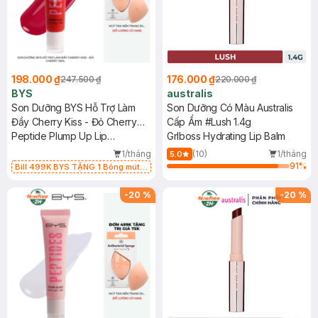
198.000 ₫
176.000 ₫
247.500 ₫
220.000 ₫
BYS
australis
Son Dưỡng BYS Hỗ Trợ Làm
Son Dưỡng Có Màu Australis
Đầy Cherry Kiss - Đỏ Cherry
Cấp Ẩm #Lush 1.4g
13ml
Peptide Plump Up Lip
Grlboss Hydrating Lip Balm
Treatment
1/tháng
(10)
1/tháng
5.0
91
%
Bill 499K BYS TẶNG 1 Bông mút
Mastige màu cam nhạt (SL CÓ
HẠN)
-
20
%
-
20
%