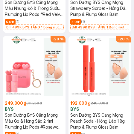
Son Dưỡng BYS Căng Mọng
Son Dưỡng BYS Căng Mọng
Màu Nhung Đỏ & Trong Suốt
Strawberry Sorbet - Hồng Dâu
2.4ml
Plumping Lip Pods #Red Velvet
1.8g
Pump & Plump Gloss Balm
& Clear
(1)
(1)
5.0
5.0
Bill 499K BYS TẶNG 1 Bông mút
Bill 499K BYS TẶNG 1 Bông mút
Mastige màu cam nhạt (SL CÓ
Mastige màu cam nhạt (SL CÓ
HẠN)
HẠN)
-
20
%
-
20
%
249.000 ₫
192.000 ₫
311.250 ₫
240.000 ₫
BYS
BYS
Son Dưỡng BYS Căng Mọng
Son Dưỡng BYS Căng Mọng
Màu Gỗ & Hồng Sắc 2.4ml
Peach Soda - Hồng Đào 1.8g
Plumping Lip Pods #Rosewood
Pump & Plump Gloss Balm
& Sheer Pink