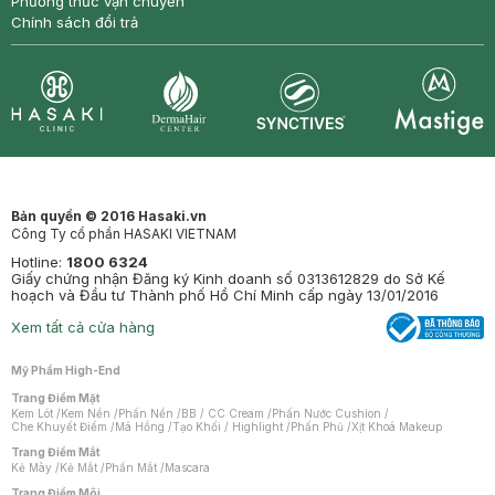
Phương thức vận chuyển
Chính sách đổi trả
Synctives
Clinic
Dermahair
Mastige
Bản quyền © 2016 Hasaki.vn
Công Ty cổ phần HASAKI VIETNAM
Hotline:
1800 6324
Giấy chứng nhận Đăng ký Kinh doanh số 0313612829 do Sở Kế
hoạch và Đầu tư Thành phố Hồ Chí Minh cấp ngày 13/01/2016
Xem tất cả cửa hàng
Mỹ Phẩm High-End
Trang Điểm Mặt
Kem Lót
/
Kem Nền
/
Phấn Nền
/
BB / CC Cream
/
Phấn Nước Cushion
/
Che Khuyết Điểm
/
Má Hồng
/
Tạo Khối / Highlight
/
Phấn Phủ
/
Xịt Khoá Makeup
Trang Điểm Mắt
Kẻ Mày
/
Kẻ Mắt
/
Phấn Mắt
/
Mascara
Trang Điểm Môi