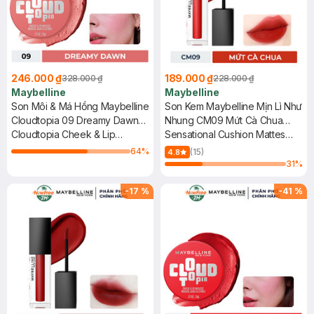
246.000 ₫
189.000 ₫
328.000 ₫
228.000 ₫
Maybelline
Maybelline
Son Môi & Má Hồng Maybelline
Son Kem Maybelline Mịn Lì Như
Cloudtopia 09 Dreamy Dawn
Nhung CM09 Mứt Cà Chua
5g
Cloudtopia Cheek & Lip
6.4ml
Sensational Cushion Mattes
Mousse
#CM09 Red Lips Society
64
%
(15)
4.8
31
%
-
17
%
-
41
%