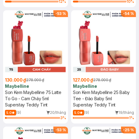
12
%
10
%
-
53
%
-
54
%
130.000 ₫
127.000 ₫
278.000 ₫
278.000 ₫
Maybelline
Maybelline
Son Kem Maybelline 75 Latte
Son Kem Maybelline 25 Baby
To Go - Cam Cháy 5ml
Tee - Đào Baby 5ml
Superstay Teddy Tint
Superstay Teddy Tint
(9)
20/tháng
(9)
19/tháng
5.0
5.0
3
%
1
%
-
53
%
-
25
%