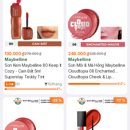
130.000 ₫
246.000 ₫
278.000 ₫
328.000 ₫
Maybelline
Maybelline
Son Kem Maybelline 80 Keep It
Son Môi & Má Hồng Maybelline
Cozy - Cam Đất 5ml
Cloudtopia 08 Enchanted
Superstay Teddy Tint
Mauve 5g
Cloudtopia Cheek & Lip
Mousse
64
%
(9)
15/tháng
5.0
4
%
-
25
%
-
17
%