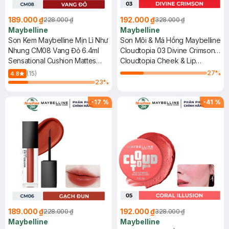
189.000 ₫
192.000 ₫
228.000 ₫
328.000 ₫
Maybelline
Maybelline
Son Kem Maybelline Mịn Lì Như
Son Môi & Má Hồng Maybelline
Nhung CM08 Vang Đỏ 6.4ml
Cloudtopia 03 Divine Crimson
Sensational Cushion Mattes
5g
Cloudtopia Cheek & Lip
#CM08 Girl Who Rules
Mousse
27
%
(15)
4.8
23
%
-
17
%
-
41
%
189.000 ₫
192.000 ₫
228.000 ₫
328.000 ₫
Maybelline
Maybelline