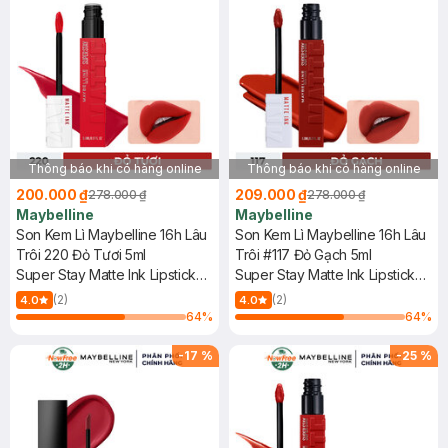
Thông báo khi có hàng online
Thông báo khi có hàng online
200.000 ₫
209.000 ₫
278.000 ₫
278.000 ₫
Maybelline
Maybelline
Son Kem Lì Maybelline 16h Lâu
Son Kem Lì Maybelline 16h Lâu
Trôi 220 Đỏ Tươi 5ml
Trôi #117 Đỏ Gạch 5ml
Super Stay Matte Ink Lipstick
Super Stay Matte Ink Lipstick
(City Edition) - 220 Ambitious
(City Edition) - 117 Ground
(2)
(2)
4.0
4.0
Breaker
64
%
64
%
-
17
%
-
25
%