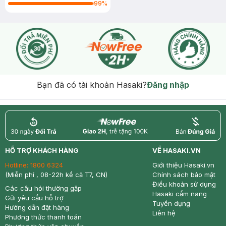
(Maybelline X Marvel
99
%
Collection) - 117 Ground
Breaker
Bạn đã có tài khoản Hasaki?
Đăng nhập
return
nowfree
price
HỖ TRỢ KHÁCH HÀNG
VỀ HASAKI.VN
Hotline:
1800 6324
Giới thiệu Hasaki.vn
(Miễn phí , 08-22h kể cả T7, CN)
Chính sách bảo mật
Điều khoản sử dụng
Các câu hỏi thường gặp
Hasaki cẩm nang
Gửi yêu cầu hỗ trợ
Tuyển dụng
Hướng dẫn đặt hàng
Liên hệ
Phương thức thanh toán