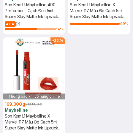
Son Kem Lì Maybelline 490
Son Kem Lì Maybelline X
Performer - Gạch Đun 5ml
Marvel 117 Màu Đỏ Gạch 5ml
Super Stay Matte Ink Lipstick
Super Stay Matte Ink Lipstick
(Music Collection)
(Maybelline X Marvel
99
%
(2)
4.0
Collection) - 117 Ground
64
%
Breaker
-
22
%
Thông báo khi có hàng online
169.000 ₫
218.000 ₫
Maybelline
Son Kem Lì Maybelline X
Marvel 117 Màu Đỏ Gạch 5ml
Super Stay Matte Ink Lipstick