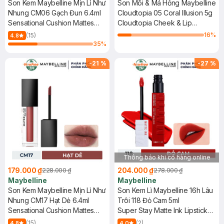
Son Kem Maybelline Mịn Lì Như
Son Môi & Má Hồng Maybelline
Nhung CM06 Gạch Đun 6.4ml
Cloudtopia 05 Coral Illusion 5g
Sensational Cushion Mattes
Cloudtopia Cheek & Lip
#CM06 Urban Spice
Mousse
16
%
(15)
4.8
35
%
-
21
%
-
27
%
Thông báo khi có hàng online
179.000 ₫
204.000 ₫
228.000 ₫
278.000 ₫
Maybelline
Maybelline
Son Kem Maybelline Mịn Lì Như
Son Kem Lì Maybelline 16h Lâu
Nhung CM17 Hạt Dẻ 6.4ml
Trôi 118 Đỏ Cam 5ml
Sensational Cushion Mattes
Super Stay Matte Ink Lipstick
#CM17 Chestnut On The Point
(City Edition) - 118 Dancer
(15)
(2)
4.8
4.0