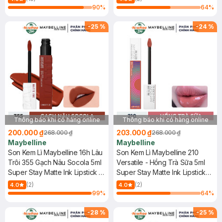
90
%
64
%
-
25
%
-
24
%
Thông báo khi có hàng online
Thông báo khi có hàng online
200.000 ₫
203.000 ₫
268.000 ₫
268.000 ₫
Maybelline
Maybelline
Son Kem Lì Maybelline 16h Lâu
Son Kem Lì Maybelline 210
Trôi 355 Gạch Nâu Socola 5ml
Versatile - Hồng Trà Sữa 5ml
Super Stay Matte Ink Lipstick -
Super Stay Matte Ink Lipstick
355 Shaker
(Music Collection)
(2)
(2)
4.0
4.0
99
%
64
%
-
28
%
-
25
%