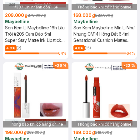
1/337 Chi nhánh còn 1 SP
Thông báo khi có hàng online
209.000 ₫
168.000 ₫
278.000 ₫
228.000 ₫
Maybelline
Maybelline
Son Kem Lì Maybelline 16h Lâu
Son Kem Maybelline Mịn Lì Như
Trôi #205 Cam Đào 5ml
Nhung CM14 Hồng Đất 6.4ml
Super Stay Matte Ink Lipstick
Sensational Cushion Mattes
(City Edition) - 205 Assertive
#CM14 Sunset Affair
(2)
(15)
4.0
4.8
64
%
64
%
-
26
%
-
22
%
Thông báo khi có hàng online
Thông báo khi có hàng online
198.000 ₫
169.000 ₫
268.000 ₫
218.000 ₫
Maybelline
Maybelline