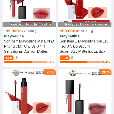
Thông báo khi có hàng online
Thông báo khi có hàng online
189.000 ₫
209.000 ₫
228.000 ₫
278.000 ₫
Maybelline
Maybelline
Son Kem Maybelline Mịn Lì Như
Son Kem Lì Maybelline 16h Lâu
Nhung CM11 Chu Sa 6.4ml
Trôi 315 Đỏ Đất 5ml
Sensational Cushion Mattes
Super Stay Matte Ink Lipstick
#CM11 Love Drunk
(City Edition) - 315
(15)
(2)
4.8
4.0
Extraordinary
64
%
64
%
-
25
%
-
26
%