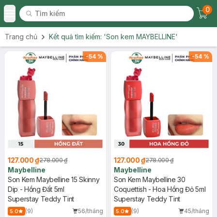
0
Tìm kiếm
Chec
Tìm kiếm
Toggle Menu
Trang chủ
Kết quả tìm kiếm:
'Son kem MAYBELLINE'
-
54
%
-
54
%
127.000 ₫
127.000 ₫
278.000 ₫
278.000 ₫
Maybelline
Maybelline
Son Kem Maybelline 15 Skinny
Son Kem Maybelline 30
Dip - Hồng Đất 5ml
Coquettish - Hoa Hồng Đỏ 5ml
Superstay Teddy Tint
Superstay Teddy Tint
(9)
56/tháng
(9)
45/tháng
5.0
5.0