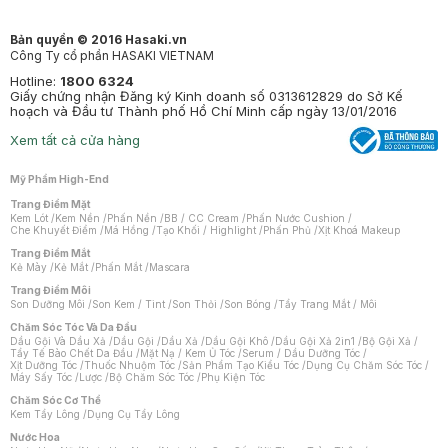
Bản quyền © 2016 Hasaki.vn
Công Ty cổ phần HASAKI VIETNAM
Hotline:
1800 6324
Giấy chứng nhận Đăng ký Kinh doanh số 0313612829 do Sở Kế
hoạch và Đầu tư Thành phố Hồ Chí Minh cấp ngày 13/01/2016
Xem tất cả cửa hàng
Mỹ Phẩm High-End
Trang Điểm Mặt
Kem Lót
/
Kem Nền
/
Phấn Nền
/
BB / CC Cream
/
Phấn Nước Cushion
/
Che Khuyết Điểm
/
Má Hồng
/
Tạo Khối / Highlight
/
Phấn Phủ
/
Xịt Khoá Makeup
Trang Điểm Mắt
Kẻ Mày
/
Kẻ Mắt
/
Phấn Mắt
/
Mascara
Trang Điểm Môi
Son Dưỡng Môi
/
Son Kem / Tint
/
Son Thỏi
/
Son Bóng
/
Tẩy Trang Mắt / Môi
Chăm Sóc Tóc Và Da Đầu
Dầu Gội Và Dầu Xả
/
Dầu Gội
/
Dầu Xả
/
Dầu Gội Khô
/
Dầu Gội Xả 2in1
/
Bộ Gội Xả
/
Tẩy Tế Bào Chết Da Đầu
/
Mặt Nạ / Kem Ủ Tóc
/
Serum / Dầu Dưỡng Tóc
/
Xịt Dưỡng Tóc
/
Thuốc Nhuộm Tóc
/
Sản Phẩm Tạo Kiểu Tóc
/
Dụng Cụ Chăm Sóc Tóc
/
Máy Sấy Tóc
/
Lược
/
Bộ Chăm Sóc Tóc
/
Phụ Kiện Tóc
Chăm Sóc Cơ Thể
Kem Tẩy Lông
/
Dụng Cụ Tẩy Lông
Nước Hoa