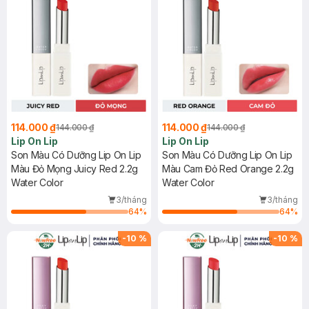
114.000 ₫
114.000 ₫
144.000 ₫
144.000 ₫
Lip On Lip
Lip On Lip
Son Màu Có Dưỡng Lip On Lip
Son Màu Có Dưỡng Lip On Lip
Màu Đỏ Mọng Juicy Red 2.2g
Màu Cam Đỏ Red Orange 2.2g
Water Color
Water Color
3/tháng
3/tháng
64
%
64
%
-
10
%
-
10
%