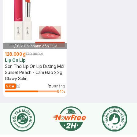
1/337 Chi nhánh còn 1 SP
128.000 ₫
179.000 ₫
Lip On Lip
Son Thỏi Lip On Lip Dưỡng Môi
Sunset Peach - Cam Đào 2.2g
Glowy Satin
(2)
8/tháng
5.0
64
%