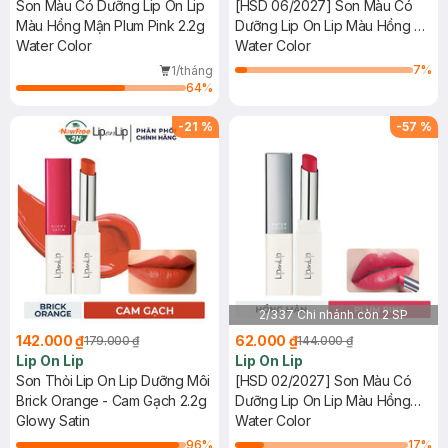
Son Màu Có Dưỡng Lip On Lip
[HSD 06/2027] Son Màu Có
Màu Hồng Mận Plum Pink 2.2g
Dưỡng Lip On Lip Màu Hồng Đỏ
Water Color
Red Pink 2.2g
Water Color
7
%
1/tháng
64
%
-
21
%
-
57
%
2/337 Chi nhánh còn 2 SP
142.000 ₫
62.000 ₫
179.000 ₫
144.000 ₫
Lip On Lip
Lip On Lip
Son Thỏi Lip On Lip Dưỡng Môi
[HSD 02/2027] Son Màu Có
Brick Orange - Cam Gạch 2.2g
Dưỡng Lip On Lip Màu Hồng
Glowy Satin
Mận Plum Pink 2.2g
Water Color
96
%
17
%