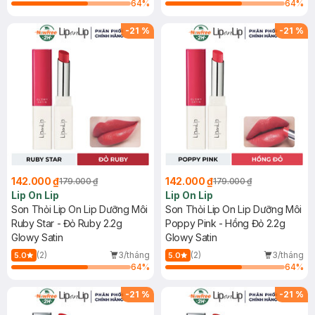
64
%
64
%
-
21
%
-
21
%
142.000 ₫
142.000 ₫
179.000 ₫
179.000 ₫
Lip On Lip
Lip On Lip
Son Thỏi Lip On Lip Dưỡng Môi
Son Thỏi Lip On Lip Dưỡng Môi
Ruby Star - Đỏ Ruby 2.2g
Poppy Pink - Hồng Đỏ 2.2g
Glowy Satin
Glowy Satin
(2)
3/tháng
(2)
3/tháng
5.0
5.0
64
%
64
%
-
21
%
-
21
%