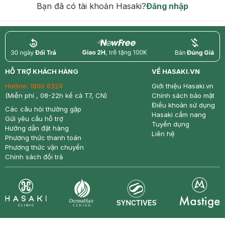
Bạn đã có tài khoản Hasaki?
Đăng nhập
return
nowfree
price
HỖ TRỢ KHÁCH HÀNG
VỀ HASAKI.VN
Hotline:
1800 6324
Giới thiệu Hasaki.vn
(Miễn phí , 08-22h kể cả T7, CN)
Chính sách bảo mật
Điều khoản sử dụng
Các câu hỏi thường gặp
Hasaki cẩm nang
Gửi yêu cầu hỗ trợ
Tuyển dụng
Hướng dẫn đặt hàng
Liên hệ
Phương thức thanh toán
Phương thức vận chuyển
Chính sách đổi trả
Synctives
Clinic
Dermahair
Mastige