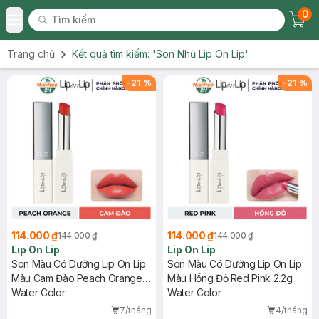
0
Tìm kiếm
Chec
Tìm kiếm
Toggle Menu
Trang chủ
Kết quả tìm kiếm:
'Son Nhũ Lip On Lip'
-
21
%
-
21
%
114.000 ₫
114.000 ₫
144.000 ₫
144.000 ₫
Lip On Lip
Lip On Lip
Son Màu Có Dưỡng Lip On Lip
Son Màu Có Dưỡng Lip On Lip
Màu Cam Đào Peach Orange
Màu Hồng Đỏ Red Pink 2.2g
2.2g
Water Color
Water Color
7/tháng
4/tháng