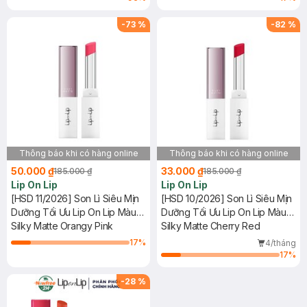
-
73
%
-
82
%
Thông báo khi có hàng online
Thông báo khi có hàng online
50.000 ₫
33.000 ₫
185.000 ₫
185.000 ₫
Lip On Lip
Lip On Lip
[HSD 11/2026] Son Lì Siêu Mịn
[HSD 10/2026] Son Lì Siêu Mịn
Dưỡng Tối Ưu Lip On Lip Màu
Dưỡng Tối Ưu Lip On Lip Màu
Hồng Cam 2.2g
Silky Matte Orangy Pink
Đỏ Anh Đào 2.2g
Silky Matte Cherry Red
17
%
4/tháng
17
%
-
28
%