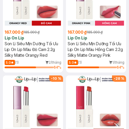
167.000 ₫
167.000 ₫
185.000 ₫
185.000 ₫
Lip On Lip
Lip On Lip
Son Lì Siêu Mịn Dưỡng Tối Ưu
Son Lì Siêu Mịn Dưỡng Tối Ưu
Lip On Lip Màu Đỏ Cam 2.2g
Lip On Lip Màu Hồng Cam 2.2g
Silky Matte Orangy Red
Silky Matte Orangy Pink
(1)
2/tháng
(1)
1/tháng
5.0
5.0
64
%
64
%
-
10
%
-
28
%