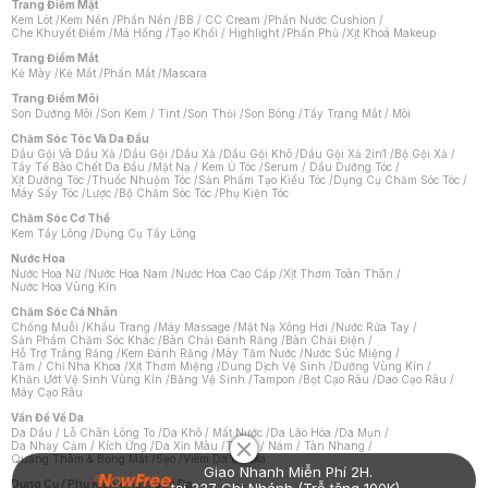
Trang Điểm Mặt
Kem Lót
/
Kem Nền
/
Phấn Nền
/
BB / CC Cream
/
Phấn Nước Cushion
/
Che Khuyết Điểm
/
Má Hồng
/
Tạo Khối / Highlight
/
Phấn Phủ
/
Xịt Khoá Makeup
Trang Điểm Mắt
Kẻ Mày
/
Kẻ Mắt
/
Phấn Mắt
/
Mascara
Trang Điểm Môi
Son Dưỡng Môi
/
Son Kem / Tint
/
Son Thỏi
/
Son Bóng
/
Tẩy Trang Mắt / Môi
Chăm Sóc Tóc Và Da Đầu
Dầu Gội Và Dầu Xả
/
Dầu Gội
/
Dầu Xả
/
Dầu Gội Khô
/
Dầu Gội Xả 2in1
/
Bộ Gội Xả
/
Tẩy Tế Bào Chết Da Đầu
/
Mặt Nạ / Kem Ủ Tóc
/
Serum / Dầu Dưỡng Tóc
/
Xịt Dưỡng Tóc
/
Thuốc Nhuộm Tóc
/
Sản Phẩm Tạo Kiểu Tóc
/
Dụng Cụ Chăm Sóc Tóc
/
Máy Sấy Tóc
/
Lược
/
Bộ Chăm Sóc Tóc
/
Phụ Kiện Tóc
Chăm Sóc Cơ Thể
Kem Tẩy Lông
/
Dụng Cụ Tẩy Lông
Nước Hoa
Nước Hoa Nữ
/
Nước Hoa Nam
/
Nước Hoa Cao Cấp
/
Xịt Thơm Toàn Thân
/
Nước Hoa Vùng Kín
Chăm Sóc Cá Nhân
Chống Muỗi
/
Khẩu Trang
/
Máy Massage
/
Mặt Nạ Xông Hơi
/
Nước Rửa Tay
/
Sản Phẩm Chăm Sóc Khác
/
Bàn Chải Đánh Răng
/
Bàn Chải Điện
/
Hỗ Trợ Trắng Răng
/
Kem Đánh Răng
/
Máy Tăm Nước
/
Nước Súc Miệng
/
Tăm / Chỉ Nha Khoa
/
Xịt Thơm Miệng
/
Dung Dịch Vệ Sinh
/
Dưỡng Vùng Kín
/
Khăn Ướt Vệ Sinh Vùng Kín
/
Băng Vệ Sinh
/
Tampon
/
Bọt Cạo Râu
/
Dao Cạo Râu
/
Máy Cạo Râu
Chat i
Vấn Đề Về Da
Da Dầu / Lỗ Chân Lông To
/
Da Khô / Mất Nước
/
Da Lão Hóa
/
Da Mụn
/
Da Nhạy Cảm / Kích Ứng
/
Da Xỉn Màu
/
Thâm / Nám / Tàn Nhang
/
Quầng Thâm & Bọng Mắt
/
Sẹo
/
Viêm Da Cơ Địa
Giao Nhanh Miễn Phí 2H.
Dụng Cụ / Phụ Kiện Chăm Sóc Da