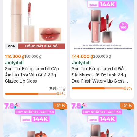
113.000 ₫
144.000 ₫
159.000 ₫
209.000 ₫
Judydoll
Judydoll
Son Tint Bóng Judydoll Cấp
Son Tint Bóng Judydoll Đầu
Ẩm Lâu Trôi Màu G04 2.8g
Sắt Nhung - 16 Đỏ Lạnh 2.4g
Glazed Lip Gloss
Dual Flash Watery Lip Gloss
#Ice Cherry
63
%
1/tháng
64
%
-
31
%
-
31
%