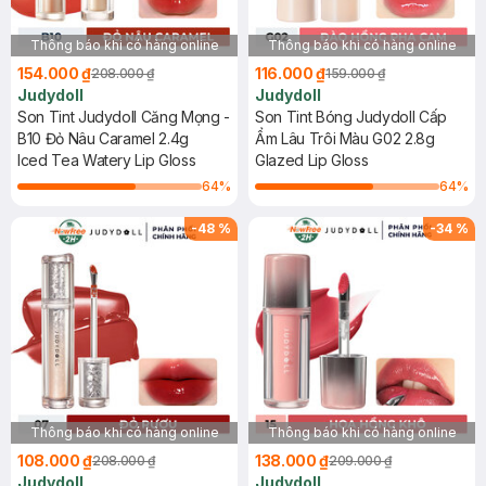
Thông báo khi có hàng online
Thông báo khi có hàng online
154.000 ₫
116.000 ₫
208.000 ₫
159.000 ₫
Judydoll
Judydoll
Son Tint Judydoll Căng Mọng -
Son Tint Bóng Judydoll Cấp
B10 Đỏ Nâu Caramel 2.4g
Ẩm Lâu Trôi Màu G02 2.8g
Iced Tea Watery Lip Gloss
Glazed Lip Gloss
64
%
64
%
-
48
%
-
34
%
Thông báo khi có hàng online
Thông báo khi có hàng online
108.000 ₫
138.000 ₫
208.000 ₫
209.000 ₫
Judydoll
Judydoll