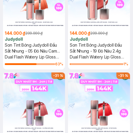
144.000 ₫
144.000 ₫
209.000 ₫
209.000 ₫
Judydoll
Judydoll
Son Tint Bóng Judydoll Đầu
Son Tint Bóng Judydoll Đầu
Sắt Nhung - 05 Đỏ Nâu Cam
Sắt Nhung - 19 Đỏ Nâu 2.4g
2.4g
Dual Flash Watery Lip Gloss
Dual Flash Watery Lip Gloss
#Dawn To It
#Cranberry Sorbet
63
%
1
%
-
31
%
-
31
%