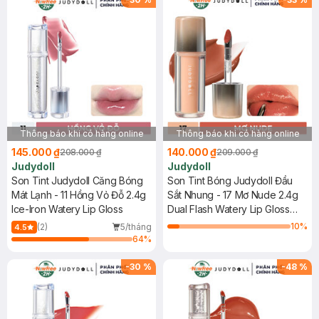
Thông báo khi có hàng online
Thông báo khi có hàng online
145.000 ₫
140.000 ₫
208.000 ₫
209.000 ₫
Judydoll
Judydoll
Son Tint Judydoll Căng Bóng
Son Tint Bóng Judydoll Đầu
Mát Lạnh - 11 Hồng Vỏ Đỗ 2.4g
Sắt Nhung - 17 Mơ Nude 2.4g
Ice-Iron Watery Lip Gloss
Dual Flash Watery Lip Gloss
#Peachy Whirl
10
%
(2)
5/tháng
4.5
64
%
-
30
%
-
48
%