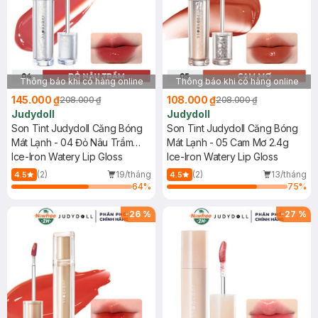
Thông báo khi có hàng online
Thông báo khi có hàng online
145.000 ₫
108.000 ₫
208.000 ₫
208.000 ₫
Judydoll
Judydoll
Son Tint Judydoll Căng Bóng
Son Tint Judydoll Căng Bóng
Mát Lạnh - 04 Đỏ Nâu Trầm
Mát Lạnh - 05 Cam Mơ 2.4g
2.4g
Ice-Iron Watery Lip Gloss
Ice-Iron Watery Lip Gloss
(2)
19/tháng
(2)
13/tháng
4.5
4.5
64
%
75
%
-
26
%
-
27
%