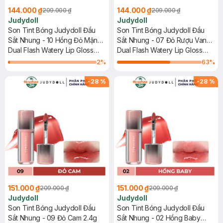
144.000 ₫
144.000 ₫
209.000 ₫
209.000 ₫
Judydoll
Judydoll
Son Tint Bóng Judydoll Đầu
Son Tint Bóng Judydoll Đầu
Sắt Nhung - 10 Hồng Đỏ Mận
Sắt Nhung - 07 Đỏ Rượu Vang
2.4g
Dual Flash Watery Lip Gloss
2.4g
Dual Flash Watery Lip Gloss
#You And Roses
#Tipsy Red
2
%
63
%
-
28
%
-
28
%
151.000 ₫
151.000 ₫
209.000 ₫
209.000 ₫
Judydoll
Judydoll
Son Tint Bóng Judydoll Đầu
Son Tint Bóng Judydoll Đầu
Sắt Nhung - 09 Đỏ Cam 2.4g
Sắt Nhung - 02 Hồng Baby