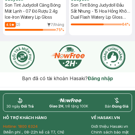
Son Tint Judydoll Căng Bóng
Son Tint Bóng Judydoll Đầu
Mát Lạnh - 07 Đỏ Rượu 2.4g
Sắt Nhung - 15 Hoa Hồng Khô
Ice-Iron Watery Lip Gloss
2.4g
Dual Flash Watery Lip Gloss
#Sundae Pink
64
%
(2)
7/tháng
4.5
75
%
Bạn đã có tài khoản Hasaki?
Đăng nhập
return
nowfree
price
HỖ TRỢ KHÁCH HÀNG
VỀ HASAKI.VN
Hotline:
1800 6324
Giới thiệu Hasaki.vn
(Miễn phí , 08-22h kể cả T7, CN)
Chính sách bảo mật