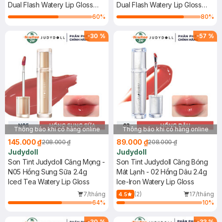
Dual Flash Watery Lip Gloss
2.4g
Dual Flash Watery Lip Gloss
#Warm Dates
#Juicy Strawberry
60
%
80
%
-
30
%
-
57
%
Thông báo khi có hàng online
Thông báo khi có hàng online
145.000 ₫
89.000 ₫
208.000 ₫
208.000 ₫
Judydoll
Judydoll
Son Tint Judydoll Căng Mọng -
Son Tint Judydoll Căng Bóng
N05 Hồng Sung Sữa 2.4g
Mát Lạnh - 02 Hồng Dâu 2.4g
Iced Tea Watery Lip Gloss
Ice-Iron Watery Lip Gloss
7/tháng
(2)
17/tháng
4.5
64
%
10
%
-
30
%
-
33
%