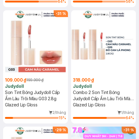
64
%
56
%
-
31
%
109.000 ₫
318.000 ₫
159.000 ₫
Judydoll
Judydoll
Son Tint Bóng Judydoll Cấp
Combo 2 Son Tint Bóng
Ẩm Lâu Trôi Màu G03 2.8g
Judydoll Cấp Ẩm Lâu Trôi Màu
Glazed Lip Gloss
G03 + G05 2.8g
Glazed Lip Gloss
2/tháng
1/tháng
15
%
64
%
-
29
%
-
31
%