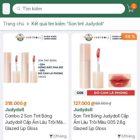
0
Tìm kiếm
Chec
Tìm kiếm
Toggle Menu
Trang chủ
Kết quả tìm kiếm:
'Son tint Judydoll'
-
20
%
318.000 ₫
127.000 ₫
159.000 ₫
Judydoll
Judydoll
Combo 2 Son Tint Bóng
Son Tint Bóng Judydoll Cấp
Judydoll Cấp Ẩm Lâu Trôi Màu
Ẩm Lâu Trôi Màu G05 2.8g
G04 + G05 2.8g
Glazed Lip Gloss
Glazed Lip Gloss
2/tháng
3/tháng