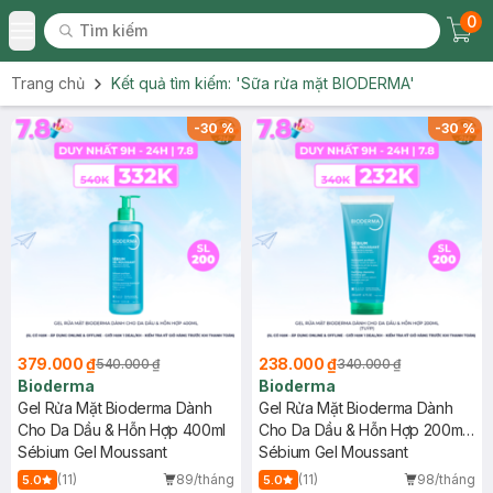
0
Tìm kiếm
Chec
Tìm kiếm
Toggle Menu
Trang chủ
Kết quả tìm kiếm:
'Sữa rửa mặt BIODERMA'
-
30
%
-
30
%
379.000 ₫
238.000 ₫
540.000 ₫
340.000 ₫
Bioderma
Bioderma
Gel Rửa Mặt Bioderma Dành
Gel Rửa Mặt Bioderma Dành
Cho Da Dầu & Hỗn Hợp 400ml
Cho Da Dầu & Hỗn Hợp 200ml
Sébium Gel Moussant
(Tuýp)
Sébium Gel Moussant
(11)
89/tháng
(11)
98/tháng
5.0
5.0