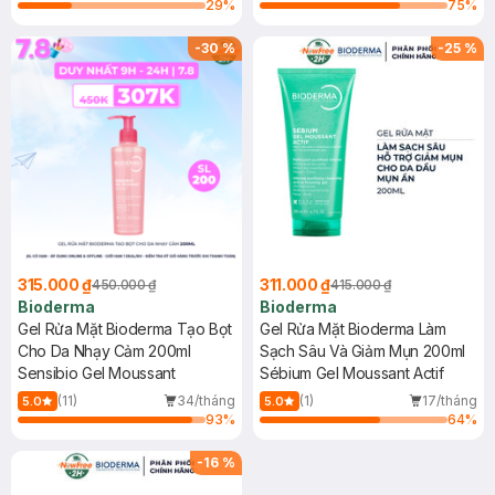
29
%
75
%
-
30
%
-
25
%
315.000 ₫
311.000 ₫
450.000 ₫
415.000 ₫
Bioderma
Bioderma
Gel Rửa Mặt Bioderma Tạo Bọt
Gel Rửa Mặt Bioderma Làm
Cho Da Nhạy Cảm 200ml
Sạch Sâu Và Giảm Mụn 200ml
Sensibio Gel Moussant
Sébium Gel Moussant Actif
(11)
34/tháng
(1)
17/tháng
5.0
5.0
93
%
64
%
-
16
%