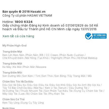
Bản quyền © 2016 Hasaki.vn
Công Ty cổ phần HASAKI VIETNAM
Hotline:
1800 6324
Giấy chứng nhận Đăng ký Kinh doanh số 0313612829 do Sở Kế
hoạch và Đầu tư Thành phố Hồ Chí Minh cấp ngày 13/01/2016
Xem tất cả cửa hàng
Mỹ Phẩm High-End
Trang Điểm Mặt
Kem Lót
/
Kem Nền
/
Phấn Nền
/
BB / CC Cream
/
Phấn Nước Cushion
/
Che Khuyết Điểm
/
Má Hồng
/
Tạo Khối / Highlight
/
Phấn Phủ
/
Xịt Khoá Makeup
Trang Điểm Mắt
Kẻ Mày
/
Kẻ Mắt
/
Phấn Mắt
/
Mascara
Trang Điểm Môi
Son Dưỡng Môi
/
Son Kem / Tint
/
Son Thỏi
/
Son Bóng
/
Tẩy Trang Mắt / Môi
Chăm Sóc Tóc Và Da Đầu
Dầu Gội Và Dầu Xả
/
Dầu Gội
/
Dầu Xả
/
Dầu Gội Khô
/
Dầu Gội Xả 2in1
/
Bộ Gội Xả
/
Tẩy Tế Bào Chết Da Đầu
/
Mặt Nạ / Kem Ủ Tóc
/
Serum / Dầu Dưỡng Tóc
/
Xịt Dưỡng Tóc
/
Thuốc Nhuộm Tóc
/
Sản Phẩm Tạo Kiểu Tóc
/
Dụng Cụ Chăm Sóc Tóc
/
Máy Sấy Tóc
/
Lược
/
Bộ Chăm Sóc Tóc
/
Phụ Kiện Tóc
Chăm Sóc Cơ Thể
Kem Tẩy Lông
/
Dụng Cụ Tẩy Lông
Nước Hoa