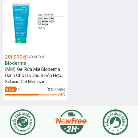
201.000 ₫
240.000 ₫
Bioderma
[Mini] Gel Rửa Mặt Bioderma
Dành Cho Da Dầu & Hỗn Hợp
100ml
Sébium Gel Moussant
(11)
15/tháng
5.0
64
%