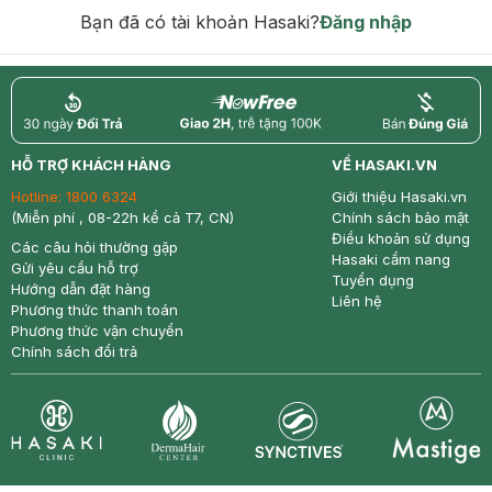
Bạn đã có tài khoản Hasaki?
Đăng nhập
return
nowfree
price
HỖ TRỢ KHÁCH HÀNG
VỀ HASAKI.VN
Hotline:
1800 6324
Giới thiệu Hasaki.vn
(Miễn phí , 08-22h kể cả T7, CN)
Chính sách bảo mật
Điều khoản sử dụng
Các câu hỏi thường gặp
Hasaki cẩm nang
Gửi yêu cầu hỗ trợ
Tuyển dụng
Hướng dẫn đặt hàng
Liên hệ
Phương thức thanh toán
Phương thức vận chuyển
Chính sách đổi trả
Synctives
Clinic
Dermahair
Mastige