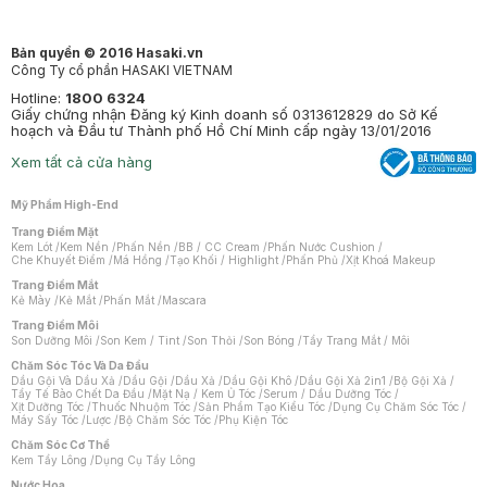
Bản quyền © 2016 Hasaki.vn
Công Ty cổ phần HASAKI VIETNAM
Hotline:
1800 6324
Giấy chứng nhận Đăng ký Kinh doanh số 0313612829 do Sở Kế
hoạch và Đầu tư Thành phố Hồ Chí Minh cấp ngày 13/01/2016
Xem tất cả cửa hàng
Mỹ Phẩm High-End
Trang Điểm Mặt
Kem Lót
/
Kem Nền
/
Phấn Nền
/
BB / CC Cream
/
Phấn Nước Cushion
/
Che Khuyết Điểm
/
Má Hồng
/
Tạo Khối / Highlight
/
Phấn Phủ
/
Xịt Khoá Makeup
Trang Điểm Mắt
Kẻ Mày
/
Kẻ Mắt
/
Phấn Mắt
/
Mascara
Trang Điểm Môi
Son Dưỡng Môi
/
Son Kem / Tint
/
Son Thỏi
/
Son Bóng
/
Tẩy Trang Mắt / Môi
Chăm Sóc Tóc Và Da Đầu
Dầu Gội Và Dầu Xả
/
Dầu Gội
/
Dầu Xả
/
Dầu Gội Khô
/
Dầu Gội Xả 2in1
/
Bộ Gội Xả
/
Tẩy Tế Bào Chết Da Đầu
/
Mặt Nạ / Kem Ủ Tóc
/
Serum / Dầu Dưỡng Tóc
/
Xịt Dưỡng Tóc
/
Thuốc Nhuộm Tóc
/
Sản Phẩm Tạo Kiểu Tóc
/
Dụng Cụ Chăm Sóc Tóc
/
Máy Sấy Tóc
/
Lược
/
Bộ Chăm Sóc Tóc
/
Phụ Kiện Tóc
Chăm Sóc Cơ Thể
Kem Tẩy Lông
/
Dụng Cụ Tẩy Lông
Nước Hoa