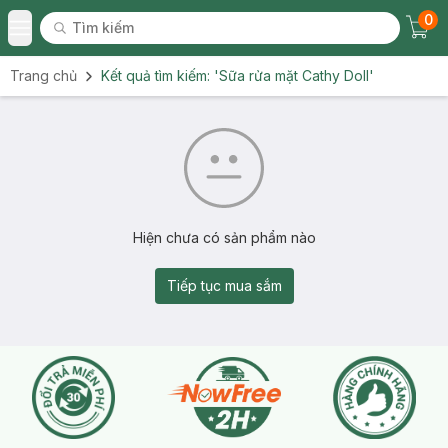
0
Tìm kiếm
Chec
Tìm kiếm
Toggle Menu
Trang chủ
Kết quả tìm kiếm:
'Sữa rửa mặt Cathy Doll'
Hiện chưa có sản phẩm nào
Tiếp tục mua sắm