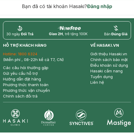
Bạn đã có tài khoản Hasaki?
Đăng nhập
return
nowfree
price
HỖ TRỢ KHÁCH HÀNG
VỀ HASAKI.VN
Hotline:
1800 6324
Giới thiệu Hasaki.vn
(Miễn phí , 08-22h kể cả T7, CN)
Chính sách bảo mật
Điều khoản sử dụng
Các câu hỏi thường gặp
Hasaki cẩm nang
Gửi yêu cầu hỗ trợ
Tuyển dụng
Hướng dẫn đặt hàng
Liên hệ
Phương thức thanh toán
Phương thức vận chuyển
Chính sách đổi trả
Synctives
Clinic
Dermahair
Mastige