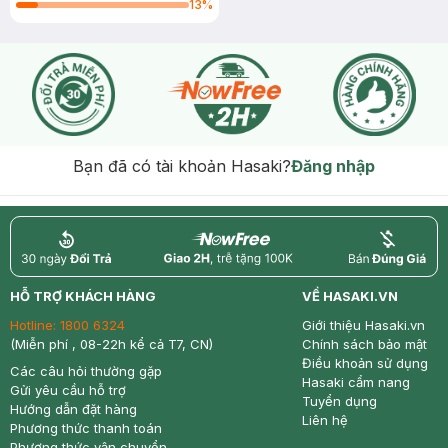
13
%
Bạn đã có tài khoản Hasaki?
Đăng nhập
return
nowfree
price
HỖ TRỢ KHÁCH HÀNG
VỀ HASAKI.VN
Hotline:
1800 6324
Giới thiệu Hasaki.vn
(Miễn phí , 08-22h kể cả T7, CN)
Chính sách bảo mật
Điều khoản sử dụng
Các câu hỏi thường gặp
Hasaki cẩm nang
Gửi yêu cầu hỗ trợ
Tuyển dụng
Hướng dẫn đặt hàng
Liên hệ
Phương thức thanh toán
Phương thức vận chuyển