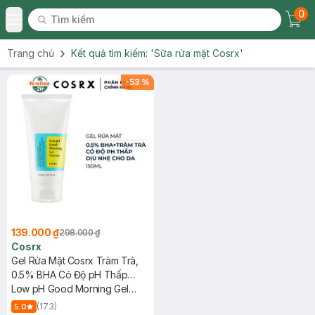
0
Tìm kiếm
Chec
Tìm kiếm
Toggle Menu
Trang chủ
Kết quả tìm kiếm:
'Sữa rửa mặt Cosrx'
-
53
%
139.000 ₫
298.000 ₫
Cosrx
Gel Rửa Mặt Cosrx Tràm Trà,
0.5% BHA Có Độ pH Thấp
150ml
Low pH Good Morning Gel
Cleanser
(173)
5.0