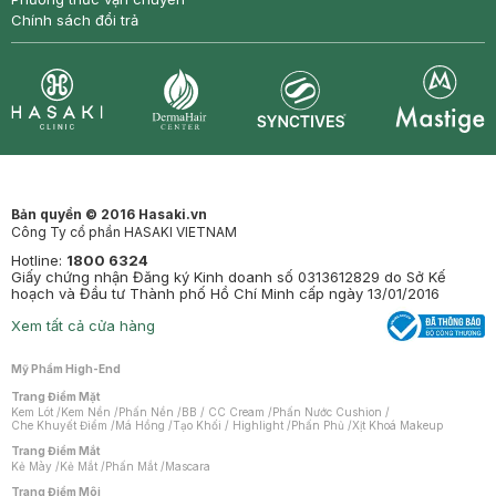
Chính sách đổi trả
Synctives
Clinic
Dermahair
Mastige
Bản quyền © 2016 Hasaki.vn
Công Ty cổ phần HASAKI VIETNAM
Hotline:
1800 6324
Giấy chứng nhận Đăng ký Kinh doanh số 0313612829 do Sở Kế
hoạch và Đầu tư Thành phố Hồ Chí Minh cấp ngày 13/01/2016
Xem tất cả cửa hàng
Mỹ Phẩm High-End
Trang Điểm Mặt
Kem Lót
/
Kem Nền
/
Phấn Nền
/
BB / CC Cream
/
Phấn Nước Cushion
/
Che Khuyết Điểm
/
Má Hồng
/
Tạo Khối / Highlight
/
Phấn Phủ
/
Xịt Khoá Makeup
Trang Điểm Mắt
Kẻ Mày
/
Kẻ Mắt
/
Phấn Mắt
/
Mascara
Trang Điểm Môi