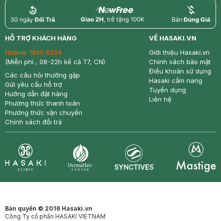
return
nowfree
price
HỖ TRỢ KHÁCH HÀNG
VỀ HASAKI.VN
Hotline:
1800 6324
Giới thiệu Hasaki.vn
(Miễn phí , 08-22h kể cả T7, CN)
Chính sách bảo mật
Điều khoản sử dụng
Các câu hỏi thường gặp
Hasaki cẩm nang
Gửi yêu cầu hỗ trợ
Tuyển dụng
Hướng dẫn đặt hàng
Liên hệ
Phương thức thanh toán
Phương thức vận chuyển
Chính sách đổi trả
Synctives
Clinic
Dermahair
Mastige
Bản quyền © 2016 Hasaki.vn
Công Ty cổ phần HASAKI VIETNAM