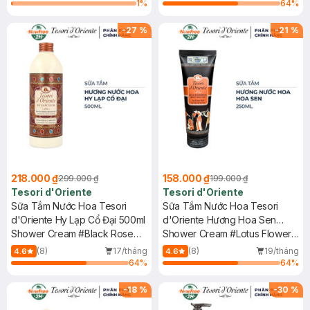
1
%
64
%
-
27
%
-
21
%
218.000 ₫
158.000 ₫
299.000 ₫
199.000 ₫
Tesori d'Oriente
Tesori d'Oriente
Sữa Tắm Nước Hoa Tesori
Sữa Tắm Nước Hoa Tesori
d'Oriente Hy Lạp Cổ Đại 500ml
d'Oriente Hương Hoa Sen
Shower Cream #Black Rose
250ml
Shower Cream #Lotus Flower
And Labdanum
And Shea Butter
(8)
17/tháng
(8)
19/tháng
4.6
4.6
64
%
64
%
-
18
%
-
30
%