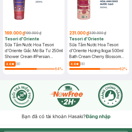
169.000 ₫
231.000 ₫
199.000 ₫
339.000 ₫
Tesori d'Oriente
Tesori d'Oriente
Sữa Tắm Nước Hoa Tesori
Sữa Tắm Nước Hoa Tesori
d'Oriente Giấc Mơ Ba Tư 250ml
d'Oriente Hương Ikigai 500ml
Shower Cream #Persian
Bath Cream Cherry Blossom
Dream
And Rice Water
(8)
(8)
4.6
4.6
64
%
62
%
Bạn đã có tài khoản Hasaki?
Đăng nhập