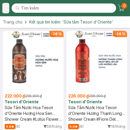
0
Tìm kiếm
Chec
Tìm kiếm
Toggle Menu
Trang chủ
Kết quả tìm kiếm:
'Sữa tắm Tesori d'Oriente'
-
26
%
-
24
%
222.000 ₫
226.000 ₫
299.000 ₫
299.000 ₫
Tesori d'Oriente
Tesori d'Oriente
Sữa Tắm Nước Hoa Tesori
Sữa Tắm Nước Hoa Tesori
d'Oriente Hương Hoa Sen
d'Oriente Hương Thanh Long
500ml
Shower Cream #Lotus Flower
500ml
Shower Cream #Fiore Del
And Shea Butter
Dragone
(8)
58/tháng
(8)
19/tháng
4.6
4.6