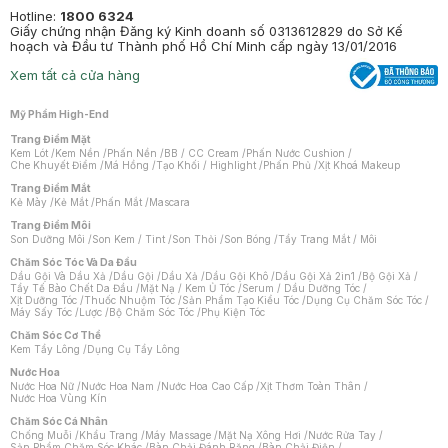
Hotline:
1800 6324
Giấy chứng nhận Đăng ký Kinh doanh số 0313612829 do Sở Kế
hoạch và Đầu tư Thành phố Hồ Chí Minh cấp ngày 13/01/2016
Xem tất cả cửa hàng
Mỹ Phẩm High-End
Trang Điểm Mặt
Kem Lót
/
Kem Nền
/
Phấn Nền
/
BB / CC Cream
/
Phấn Nước Cushion
/
Che Khuyết Điểm
/
Má Hồng
/
Tạo Khối / Highlight
/
Phấn Phủ
/
Xịt Khoá Makeup
Trang Điểm Mắt
Kẻ Mày
/
Kẻ Mắt
/
Phấn Mắt
/
Mascara
Trang Điểm Môi
Son Dưỡng Môi
/
Son Kem / Tint
/
Son Thỏi
/
Son Bóng
/
Tẩy Trang Mắt / Môi
Chăm Sóc Tóc Và Da Đầu
Dầu Gội Và Dầu Xả
/
Dầu Gội
/
Dầu Xả
/
Dầu Gội Khô
/
Dầu Gội Xả 2in1
/
Bộ Gội Xả
/
Tẩy Tế Bào Chết Da Đầu
/
Mặt Nạ / Kem Ủ Tóc
/
Serum / Dầu Dưỡng Tóc
/
Xịt Dưỡng Tóc
/
Thuốc Nhuộm Tóc
/
Sản Phẩm Tạo Kiểu Tóc
/
Dụng Cụ Chăm Sóc Tóc
/
Máy Sấy Tóc
/
Lược
/
Bộ Chăm Sóc Tóc
/
Phụ Kiện Tóc
Chăm Sóc Cơ Thể
Kem Tẩy Lông
/
Dụng Cụ Tẩy Lông
Nước Hoa
Nước Hoa Nữ
/
Nước Hoa Nam
/
Nước Hoa Cao Cấp
/
Xịt Thơm Toàn Thân
/
Nước Hoa Vùng Kín
Chăm Sóc Cá Nhân
Chống Muỗi
/
Khẩu Trang
/
Máy Massage
/
Mặt Nạ Xông Hơi
/
Nước Rửa Tay
/
Sản Phẩm Chăm Sóc Khác
/
Bàn Chải Đánh Răng
/
Bàn Chải Điện
/