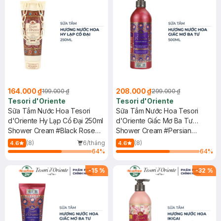
164.000 ₫
208.000 ₫
199.000 ₫
299.000 ₫
Tesori d'Oriente
Tesori d'Oriente
Sữa Tắm Nước Hoa Tesori
Sữa Tắm Nước Hoa Tesori
d'Oriente Hy Lạp Cổ Đại 250ml
d'Oriente Giấc Mơ Ba Tư
Shower Cream #Black Rose
500ml
Shower Cream #Persian
And Labdanum
Dream
(8)
6/tháng
(8)
4.6
4.6
64
%
64
%
-
15
%
-
32
%