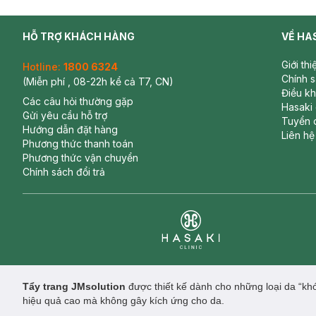
HỖ TRỢ KHÁCH HÀNG
VỀ HA
Giới th
Hotline:
1800 6324
Chính 
(Miễn phí , 08-22h kể cả T7, CN)
Điều k
Các câu hỏi thường gặp
Hasaki
Gửi yêu cầu hỗ trợ
Tuyển 
Hướng dẫn đặt hàng
Liên hệ
Phương thức thanh toán
Phương thức vận chuyển
Chính sách đổi trả
Clinic
Tẩy trang JMsolution
được thiết kế dành cho những loại da “kh
hiệu quả cao mà không gây kích ứng cho da.