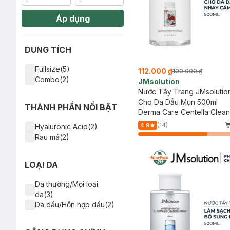
Áp dụng
DUNG TÍCH
Fullsize(5)
112.000 ₫
199.000 ₫
Combo(2)
JMsolution
Nước Tẩy Trang JMsolutio
Cho Da Dầu Mụn 500ml
THÀNH PHẦN NỔI BẬT
Derma Care Centella Clean
Water Clear
(14)
4.9
Hyaluronic Acid(2)
Rau má(2)
LOẠI DA
Da thường/Mọi loại
da(3)
Da dầu/Hỗn hợp dầu(2)