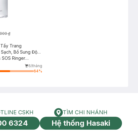
000 ₫
Tẩy Trang
 Sạch, Bổ Sung Độ
s SOS Ringer
r Black
6/tháng
64
%
TLINE CSKH
TÌM CHI NHÁNH
HOTLINE CSKH
Tìm chi nhánh
00 6324
Hệ thống Hasaki
tín toàn cầu