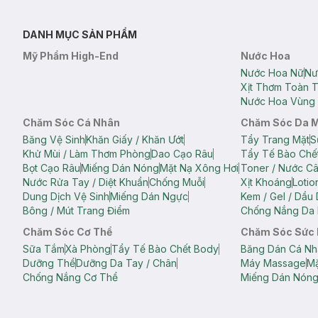
DANH MỤC SẢN PHẨM
Mỹ Phẩm High-End
Nước Hoa
Nước Hoa Nữ
Nư
Xịt Thơm Toàn 
Nước Hoa Vùng 
Chăm Sóc Cá Nhân
Chăm Sóc Da 
Băng Vệ Sinh
Khăn Giấy / Khăn Ướt
Tẩy Trang Mặt
S
Khử Mùi / Làm Thơm Phòng
Dao Cạo Râu
Tẩy Tế Bào Chế
Bọt Cạo Râu
Miếng Dán Nóng
Mặt Nạ Xông Hơi
Toner / Nước C
Nước Rửa Tay / Diệt Khuẩn
Chống Muỗi
Xịt Khoáng
Lotio
Dung Dịch Vệ Sinh
Miếng Dán Ngực
Kem / Gel / Dầu
Bông / Mút Trang Điểm
Chống Nắng Da 
Chăm Sóc Cơ Thể
Chăm Sóc Sức
Sữa Tắm
Xà Phòng
Tẩy Tế Bào Chết Body
Băng Dán Cá Nh
Dưỡng Thể
Dưỡng Da Tay / Chân
Máy Massage
Mặ
Chống Nắng Cơ Thể
Miếng Dán Nón