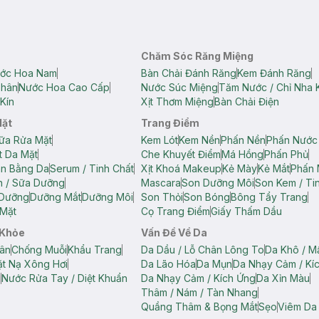
Chăm Sóc Răng Miệng
ớc Hoa Nam
Bàn Chải Đánh Răng
Kem Đánh Răng
Thân
Nước Hoa Cao Cấp
Nước Súc Miệng
Tăm Nước / Chỉ Nha 
Kín
Xịt Thơm Miệng
Bàn Chải Điện
Mặt
Trang Điểm
ữa Rửa Mặt
Kem Lót
Kem Nền
Phấn Nền
Phấn Nước
t Da Mặt
Che Khuyết Điểm
Má Hồng
Phấn Phủ
ân Bằng Da
Serum / Tinh Chất
Xịt Khoá Makeup
Kẻ Mày
Kẻ Mắt
Phấn 
n / Sữa Dưỡng
Mascara
Son Dưỡng Môi
Son Kem / Tin
 Dưỡng
Dưỡng Mắt
Dưỡng Môi
Son Thỏi
Son Bóng
Bông Tẩy Trang
Mặt
Cọ Trang Điểm
Giấy Thấm Dầu
 Khỏe
Vấn Đề Về Da
ân
Chống Muỗi
Khẩu Trang
Da Dầu / Lỗ Chân Lông To
Da Khô / M
t Nạ Xông Hơi
Da Lão Hóa
Da Mụn
Da Nhạy Cảm / Kí
g
Nước Rửa Tay / Diệt Khuẩn
Da Nhạy Cảm / Kích Ứng
Da Xỉn Màu
Thâm / Nám / Tàn Nhang
Quầng Thâm & Bọng Mắt
Sẹo
Viêm Da