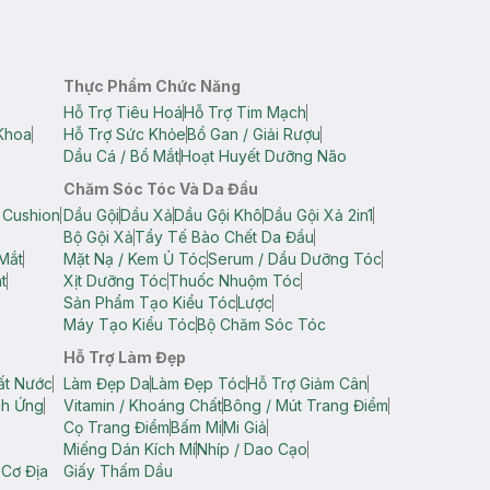
Thực Phẩm Chức Năng
Hỗ Trợ Tiêu Hoá
Hỗ Trợ Tim Mạch
Khoa
Hỗ Trợ Sức Khỏe
Bổ Gan / Giải Rượu
Dầu Cá / Bổ Mắt
Hoạt Huyết Dưỡng Não
Chăm Sóc Tóc Và Da Đầu
 Cushion
Dầu Gội
Dầu Xả
Dầu Gội Khô
Dầu Gội Xả 2in1
Bộ Gội Xả
Tẩy Tế Bào Chết Da Đầu
Mắt
Mặt Nạ / Kem Ủ Tóc
Serum / Dầu Dưỡng Tóc
t
Xịt Dưỡng Tóc
Thuốc Nhuộm Tóc
Sản Phẩm Tạo Kiểu Tóc
Lược
Máy Tạo Kiểu Tóc
Bộ Chăm Sóc Tóc
Hỗ Trợ Làm Đẹp
ất Nước
Làm Đẹp Da
Làm Đẹp Tóc
Hỗ Trợ Giảm Cân
ch Ứng
Vitamin / Khoáng Chất
Bông / Mút Trang Điểm
Cọ Trang Điểm
Bấm Mi
Mi Giả
Miếng Dán Kích Mí
Nhíp / Dao Cạo
 Cơ Địa
Giấy Thấm Dầu