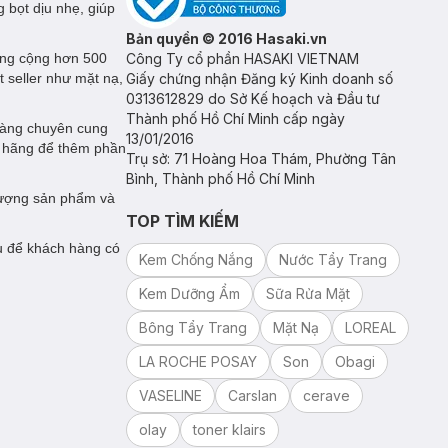
 bọt dịu nhẹ, giúp
Bản quyền © 2016 Hasaki.vn
ổng cộng hơn 500
Công Ty cổ phần HASAKI VIETNAM
t seller như mặt nạ,
Giấy chứng nhận Đăng ký Kinh doanh số
0313612829 do Sở Kế hoạch và Đầu tư
Thành phố Hồ Chí Minh cấp ngày
hàng chuyên cung
13/01/2016
h hãng để thêm phần
Trụ sở: 71 Hoàng Hoa Thám, Phường Tân
Bình, Thành phố Hồ Chí Minh
lượng sản phẩm và
TOP TÌM KIẾM
ụ để khách hàng có
Kem Chống Nắng
Nước Tẩy Trang
Kem Dưỡng Ẩm
Sữa Rửa Mặt
Bông Tẩy Trang
Mặt Nạ
LOREAL
LA ROCHE POSAY
Son
Obagi
VASELINE
Carslan
cerave
olay
toner klairs