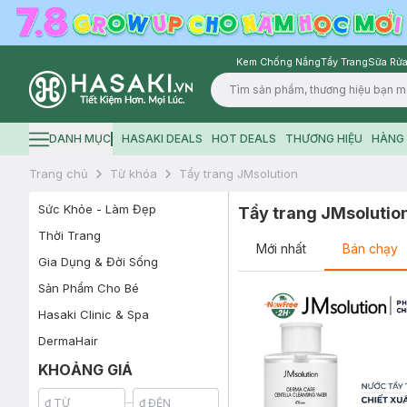
Kem Chống Nắng
Tẩy Trang
Sữa Rửa
Logo
DANH MỤC
HASAKI DEALS
HOT DEALS
THƯƠNG HIỆU
HÀNG 
Hamburger icon
Trang chủ
Từ khóa
Tẩy trang JMsolution
Sức Khỏe - Làm Đẹp
Tẩy trang JMsolutio
Thời Trang
Mới nhất
Bán chạy
Gia Dụng & Đời Sống
Sản Phẩm Cho Bé
Hasaki Clinic & Spa
DermaHair
KHOẢNG GIÁ