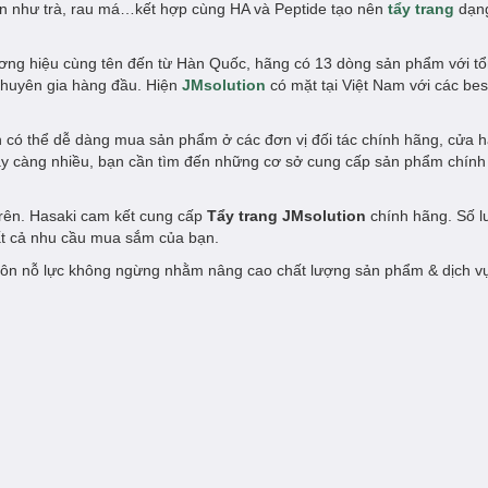
ên như trà, rau má…kết hợp cùng HA và Peptide tạo nên
tẩy trang
dạng
hương hiệu cùng tên đến từ Hàn Quốc, hãng có 13 dòng sản phẩm với t
chuyên gia hàng đầu. Hiện
JMsolution
có mặt tại Việt Nam với các bes
 có thể dễ dàng mua sản phẩm ở các đơn vị đối tác chính hãng, cửa 
gày càng nhiều, bạn cần tìm đến những cơ sở cung cấp sản phẩm chín
trên. Hasaki cam kết cung cấp
Tẩy trang JMsolution
chính hãng. Số 
tất cả nhu cầu mua sắm của bạn.
ôn nỗ lực không ngừng nhằm nâng cao chất lượng sản phẩm & dịch v