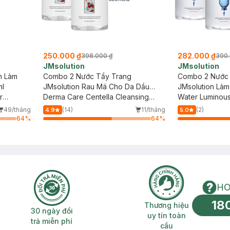
250.000 ₫
282.000 ₫
398.000 ₫
390.
JMsolution
JMsolution
n Làm
Combo 2 Nước Tẩy Trang
Combo 2 Nước 
ml
JMsolution Rau Má Cho Da Dầu
JMsolution Làm
r
Mụn 500ml
Derma Care Centella Cleansing
Ẩm 500ml
Water Luminou
Water Clear
Cleansing Wate
49/tháng
(14)
11/tháng
(2)
4.9
5.0
64
%
64
%
HO
18
n phí 2H
30 ngày đổi trả miễn phí
Thương hiệu uy 
Thương hiệu
30 ngày đổi
uy tín toàn
trả miễn phí
cầu