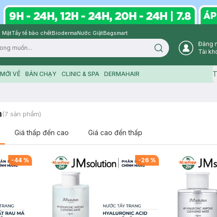
 Mặt
Tẩy tế bào chết
Bioderma
Nước Giặt
Bagsmart
Đăng 
Search icon
Tài kh
T
MỚI VỀ
BÁN CHẠY
CLINIC & SPA
DERMAHAIR
n
(
7
sản phẩm)
Giá thấp đến cao
Giá cao đến thấp
-
44
%
-
26
%