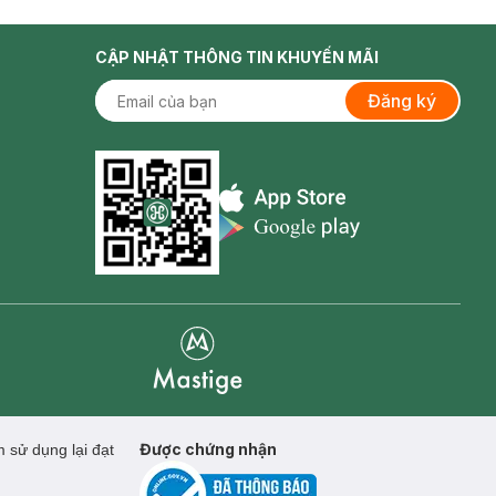
CẬP NHẬT THÔNG TIN KHUYẾN MÃI
Đăng ký
Appstore icon
Goolge Play icon
Mastige
Được chứng nhận
 sử dụng lại đạt