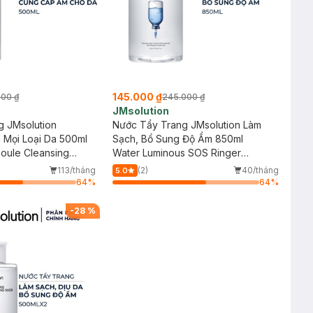
145.000 ₫
000 ₫
245.000 ₫
JMsolution
g JMsolution
Nước Tẩy Trang JMsolution Làm
d Mọi Loại Da 500ml
Sạch, Bổ Sung Độ Ẩm 850ml
oule Cleansing
Water Luminous SOS Ringer
Cleansing Water Black
113/tháng
(2)
40/tháng
5.0
64
%
64
%
-
28
%