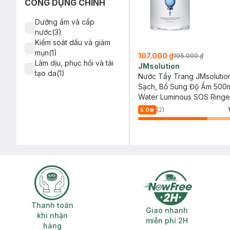
CÔNG DỤNG CHÍNH
Dưỡng ẩm và cấp
nước(3)
Kiểm soát dầu và giảm
mụn(1)
107.000 ₫
195.000 ₫
Làm dịu, phục hồi và tái
JMsolution
tạo da(1)
Nước Tẩy Trang JMsolutio
Sạch, Bổ Sung Độ Ẩm 500
Water Luminous SOS Ringe
Cleansing Water Black
(2)
5.0
Thanh toán khi nhận hàng
Giao nhanh miễ
Thanh toán
Giao nhanh
khi nhận
miễn phí 2H
hàng