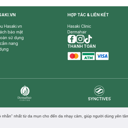
SAKI.VN
HỢP TÁC & LIÊN KẾT
iệu Hasaki.vn
Hasaki Clinic
sách bảo mật
Dermahair
hoản sử dụng
 cẩm nang
facebook
THANH TOÁN
instagram
tiktok
dụng
master card
ATM card
visa card
Synctives
Dermahair
ó nhằn” nhất từ da mụn cho đến da nhạy cảm, giúp người dùng yên tâm