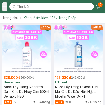
0
Tìm kiếm
Chec
Tìm kiếm
Toggle Menu
Trang chủ
Kết quả tìm kiếm:
'Tẩy Trang Pháp'
-
40
%
-
48
%
338.000 ₫
129.000 ₫
560.000 ₫
249.000 ₫
Bioderma
L'Oreal
Nước Tẩy Trang Bioderma
Nước Tẩy Trang L'Oreal Tươi
Dành Cho Da Nhạy Cảm 500ml
Mát Cho Da Dầu, Hỗn Hợp
Sensibio H2O
400ml
Micellar Water 3-in-1
Refreshing Even For Sensitive
(228)
864/tháng
(298)
2.1k/tháng
4.9
4.8