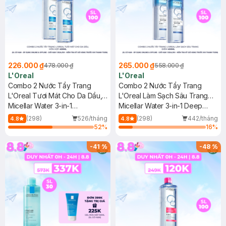
226.000 ₫
265.000 ₫
478.000 ₫
558.000 ₫
L'Oreal
L'Oreal
Combo 2 Nước Tẩy Trang
Combo 2 Nước Tẩy Trang
L'Oreal Tươi Mát Cho Da Dầu,
L'Oreal Làm Sạch Sâu Trang
Hỗn Hợp 400ml
Micellar Water 3-in-1
Điểm 400ml
Micellar Water 3-in-1 Deep
Refreshing Even For Sensitive
Cleansing Even For Sensitive
(298)
526/tháng
(298)
442/tháng
4.8
4.8
Skin
Skin
52
%
16
%
-
41
%
-
48
%