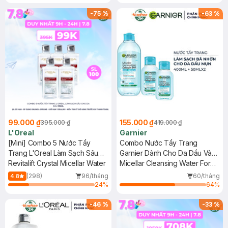
Water
-
75
%
-
63
%
99.000 ₫
155.000 ₫
395.000 ₫
419.000 ₫
L'Oreal
Garnier
[Mini] Combo 5 Nước Tẩy
Combo Nước Tẩy Trang
Trang L'Oreal Làm Sạch Sâu
Garnier Dành Cho Da Dầu Và
Cho Da Dầu 95ml
Revitalift Crystal Micellar Water
Mụn 400ml+50mlx2
Micellar Cleansing Water For
Oily & Acne-Prone Skin
(298)
96/tháng
60/tháng
4.8
24
%
64
%
-
46
%
-
33
%