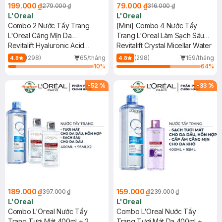
199.000 ₫
79.000 ₫
279.000 ₫
316.000 ₫
L'Oreal
L'Oreal
Combo 2 Nước Tẩy Trang
[Mini] Combo 4 Nước Tẩy
L'Oreal Căng Mịn Da
Trang L'Oreal Làm Sạch Sâu
400ml+95ml
Revitalift Hyaluronic Acid
Cho Da Dầu 95ml
Revitalift Crystal Micellar Water
Hydrating Micellar Water
(298)
65/tháng
(298)
159/tháng
4.8
4.8
10
%
64
%
-
52
%
-
33
%
189.000 ₫
159.000 ₫
397.000 ₫
239.000 ₫
L'Oreal
L'Oreal
Combo L'Oreal Nước Tẩy
Combo L'Oreal Nước Tẩy
Trang Tươi Mát 400ml + 2
Trang Tươi Mát Da 400ml +