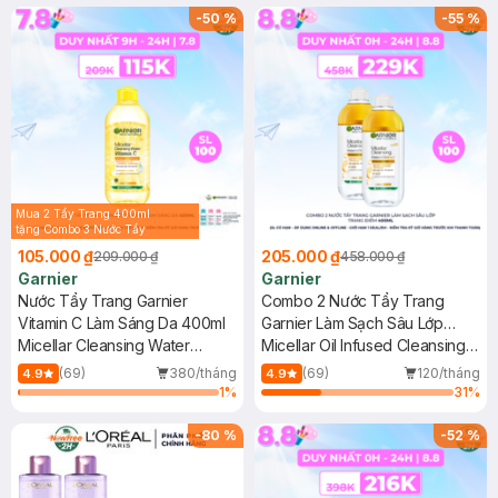
-
50
%
-
55
%
Mua 2 Tẩy Trang 400ml
tặng Combo 3 Nước Tẩy
Trang 50ml (Màu Ngẫu
105.000 ₫
205.000 ₫
209.000 ₫
458.000 ₫
Nhiên)
Garnier
Garnier
Nước Tẩy Trang Garnier
Combo 2 Nước Tẩy Trang
Vitamin C Làm Sáng Da 400ml
Garnier Làm Sạch Sâu Lớp
Micellar Cleansing Water
Trang Điểm 400ml
Micellar Oil Infused Cleansing
Vitamin C
Water
(69)
380/tháng
(69)
120/tháng
4.9
4.9
1
%
31
%
-
80
%
-
52
%