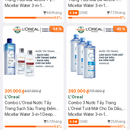
Nước Tẩy Trang Sạch Sâu Cho
Micellar Water 3-in-1
Nước Tẩy Trang Căng Mịn Da
Micellar Water 3-in-1
Da Dầu 95ml
Refreshing Even For Sensitive
95ml
Refreshing Even For Sensitive
66/tháng
(298)
77/tháng
4.8
Skin + Revitalift Crystal Micellar
Skin + Revitalift Hyaluronic Acid
64
%
8
%
Water
Hydrating
-
54
%
-
45
%
201.000 ₫
393.000 ₫
437.000 ₫
717.000 ₫
L'Oreal
L'Oreal
Combo L'Oreal Nước Tẩy
Combo 3 Nước Tẩy Trang
Trang Sạch Sâu Trang Điểm
L'Oreal Tươi Mát Cho Da Dầu,
400ml + 2 Nước Tẩy Trang
Micellar Water 3-in-1 Deep
Hỗn Hợp 400ml
Micellar Water 3-in-1
Sạch Sâu Cho Da Dầu 95ml
Cleansing Even For Sensitive
Refreshing Even For Sensitive
57/tháng
(298)
25/tháng
4.8
Skin + Revitalift Crystal Micellar
Skin
64
%
86
%