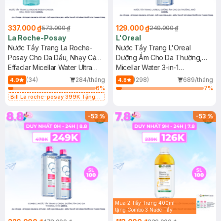
337.000 ₫
129.000 ₫
573.000 ₫
249.000 ₫
La Roche-Posay
L'Oreal
Nước Tẩy Trang La Roche-
Nước Tẩy Trang L'Oreal
Posay Cho Da Dầu, Nhạy Cảm
Dưỡng Ẩm Cho Da Thường,
400ml
Effaclar Micellar Water Ultra
Khô 400ml
Micellar Water 3-in-1
Oily Skin
Moisturizing Even For Sensitive
(34)
284/tháng
(298)
689/tháng
4.9
4.8
Skin
6
%
7
%
Bill La roche-posay 399K Tặng
Gel rửa mặt da dầu nhạy cảm 50ml
(SL có hạn)
-
53
%
-
53
%
Mua 2 Tẩy Trang 400ml
tặng Combo 3 Nước Tẩy
Trang 50ml (Màu Ngẫu