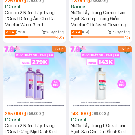
226.000 ₫
113.000 ₫
478.000 ₫
239.000 ₫
Nhiên)
L'Oreal
Garnier
Combo 2 Nước Tẩy Trang
Nước Tẩy Trang Garnier Làm
L'Oreal Dưỡng Ẩm Cho Da
Sạch Sâu Lớp Trang Điểm
Thường, Khô 400ml
Micellar Water 3-in-1
400ml
Micellar Oil Infused Cleansing
Moisturizing Even For Sensitive
Water
(298)
368/tháng
(69)
733/tháng
4.8
4.9
Skin
46
%
4
%
-
53
%
-
51
%
265.000 ₫
143.000 ₫
558.000 ₫
289.000 ₫
L'Oreal
L'Oreal
Combo 2 Nước Tẩy Trang
Nước Tẩy Trang L'Oreal Làm
L'Oreal Căng Mịn Da 400ml
Sạch Sâu Cho Da Dầu 400ml