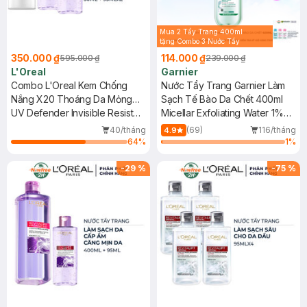
Mua 2 Tẩy Trang 400ml
tặng Combo 3 Nước Tẩy
Trang 50ml (Màu Ngẫu
350.000 ₫
114.000 ₫
595.000 ₫
239.000 ₫
Nhiên)
L'Oreal
Garnier
Combo L'Oreal Kem Chống
Nước Tẩy Trang Garnier Làm
Nắng X20 Thoáng Da Mỏng
Sạch Tế Bào Da Chết 400ml
Nhẹ 50ml + 2 Nước Tẩy Trang
UV Defender Invisible Resist
Micellar Exfoliating Water 1%
Căng Mịn Da 95ml
Daily Sunscreen SPF50+
PHA+AHA
40/tháng
(69)
116/tháng
4.9
PA++++ + Revitalift Hyaluronic
64
%
1
%
Acid Hydrating Micellar Water
-
29
%
-
75
%