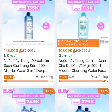
Mua 2 Tẩy Trang 400ml
tặng Combo 3 Nước Tẩy
Trang 50ml (Màu Ngẫu
145.000 ₫
107.000 ₫
289.000 ₫
209.000 ₫
Nhiên)
L'Oreal
Garnier
Nước Tẩy Trang L'Oreal Làm
Nước Tẩy Trang Garnier Dành
Sạch Sâu Trang Điểm 400ml
Cho Da Dầu Và Mụn 400ml
Micellar Water 3-in-1 Deep
(Mới)
Micellar Cleansing Water For
Cleansing Even For Sensitive
Oily & Acne-Prone Skin New
(298)
916/tháng
(69)
1.1k/tháng
4.8
4.9
Skin
8
%
4
%
-
53
%
-
53
%