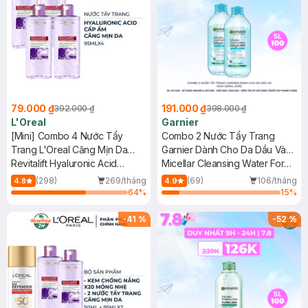
79.000 ₫
191.000 ₫
392.000 ₫
398.000 ₫
L'Oreal
Garnier
[Mini] Combo 4 Nước Tẩy
Combo 2 Nước Tẩy Trang
Trang L'Oreal Căng Mịn Da
Garnier Dành Cho Da Dầu Và
95ml
Revitalift Hyaluronic Acid
Mụn 400ml (Mới)
Micellar Cleansing Water For
Hydrating Micellar Water
Oily & Acne-Prone Skin New
(298)
269/tháng
(69)
106/tháng
4.8
4.9
64
%
15
%
-
41
%
-
52
%