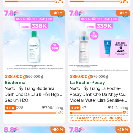
Skin
27
%
28
%
-
40
%
-
41
%
338.000 ₫
339.000 ₫
560.000 ₫
579.000 ₫
Bioderma
La Roche-Posay
Nước Tẩy Trang Bioderma
Nước Tẩy Trang La Roche-
Dành Cho Da Dầu & Hỗn Hợp
Posay Dành Cho Da Nhạy Cảm
500ml
Sébium H2O
400ml
Micellar Water Ultra Sensitive
Skin
(228)
709/tháng
(47)
441/tháng
4.9
4.8
14
%
5
%
Bill La roche-posay 399K Tặng
Gel rửa mặt da dầu nhạy cảm 50ml
(SL có hạn)
-
50
%
-
49
%