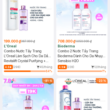
199.000 ₫
708.000 ₫
367.000 ₫
1.050.000 ₫
L'Oreal
Bioderma
Combo Nước Tẩy Trang
Combo 2 Nước Tẩy Trang
L'Oreal Làm Sạch Cho Da Dầu
Bioderma Dành Cho Da Nhạy
400ml + Căng Mịn Da 95ml
Revitalift Crystal Purifying +
Cảm 500ml
Sensibio H2O
Revitalift Hyaluronic Acid
(298)
45/tháng
(228)
12/tháng
4.8
4.9
Hydrating Micellar Water
64
%
1
%
-
81
%
-
23
%