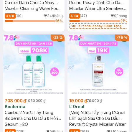
Garnier Dành Cho Da Nhạy
Roche-Posay Dành Cho Da
Cảm 400ml
Micellar Cleansing Water For
Nhạy Cảm 400ml
Micellar Water Ultra Sensitive
Sensitive Skin
Skin
(69)
34/tháng
(47)
9/tháng
4.9
4.8
16
%
21
%
Bill La roche-posay 399K Tặng
Gel rửa mặt da dầu nhạy cảm 50ml
(SL có hạn)
-
33
%
-
76
%
708.000 ₫
19.000 ₫
1.050.000 ₫
79.000 ₫
Bioderma
L'Oreal
Combo 2 Nước Tẩy Trang
[Mini] Nước Tẩy Trang L'Oreal
Bioderma Cho Da Dầu & Hỗn
Làm Sạch Sâu Cho Da Dầu
Hợp 500ml
Sébium H2O
95ml
Revitalift Crystal Micellar Water
(228)
9/tháng
(298)
310/tháng
4.9
4.8