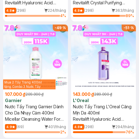
Revitalift Hyaluronic Acid
Revitalift Crystal Purifying
Hydrating Micellar Water
Micellar Water
(298)
224/tháng
(298)
363/tháng
4.8
4.8
4
%
89
%
-
49
%
-
51
%
Mua 2 Tẩy Trang 400ml
tặng Combo 3 Nước Tẩy
Trang 50ml (Màu Ngẫu
107.000 ₫
143.000 ₫
209.000 ₫
289.000 ₫
Nhiên)
Garnier
L'Oreal
Nước Tẩy Trang Garnier Dành
Nước Tẩy Trang L'Oreal Căng
Cho Da Nhạy Cảm 400ml
Mịn Da 400ml
Micellar Cleansing Water For
Revitalift Hyaluronic Acid
Sensitive Skin
Hydrating Micellar Water
(69)
401/tháng
(298)
294/tháng
4.9
4.8
2
%
76
%