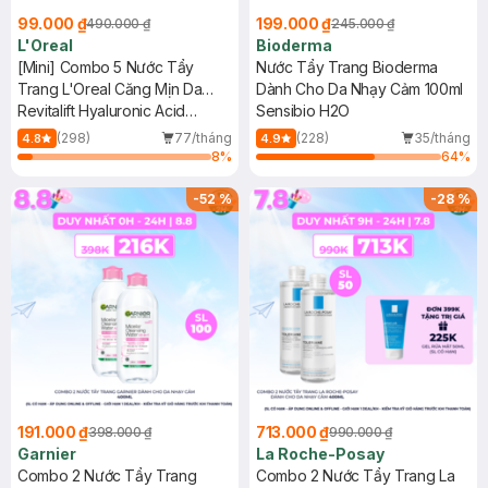
99.000 ₫
199.000 ₫
490.000 ₫
245.000 ₫
L'Oreal
Bioderma
[Mini] Combo 5 Nước Tẩy
Nước Tẩy Trang Bioderma
Trang L'Oreal Căng Mịn Da
Dành Cho Da Nhạy Cảm 100ml
95ml
Revitalift Hyaluronic Acid
Sensibio H2O
Hydrating Micellar Water
(298)
77/tháng
(228)
35/tháng
4.8
4.9
8
%
64
%
-
52
%
-
28
%
191.000 ₫
713.000 ₫
398.000 ₫
990.000 ₫
Garnier
La Roche-Posay
Combo 2 Nước Tẩy Trang
Combo 2 Nước Tẩy Trang La