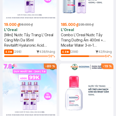
19.000 ₫
185.000 ₫
98.000 ₫
239.000 ₫
L'Oreal
L'Oreal
[Mini] Nước Tẩy Trang L'Oreal
Combo L'Oreal Nước Tẩy
Căng Mịn Da 95ml
Trang Dưỡng Ẩm 400ml +
Revitalift Hyaluronic Acid
Nước Tẩy Trang Căng Mịn Da
Micellar Water 3-in-1
Hydrating Micellar Water
95ml
Moisturizing Even For Sensitive
(298)
438/tháng
(298)
42/tháng
4.8
4.8
Skin + Revitalift Hyaluronic Acid
56
%
64
%
Hydrating
-
80
%
-
19
%