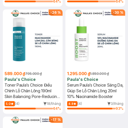
64
%
64
%
-
26
%
-
30
%
589.000 ₫
1.295.000 ₫
795.000 ₫
1.850.000 ₫
Paula's Choice
Paula's Choice
Toner Paula’s Choice Điều
Serum Paula’s Choice Sáng Da,
Chỉnh Lỗ Chân Lông 190ml
Giúp Se Lỗ Chân Lông 20ml
Skin Balancing Pore-Reducing
10% Niacinamide Booster
Toner
(4)
18/tháng
(4)
3/tháng
5.0
4.8
64
%
93
%
-
17
%