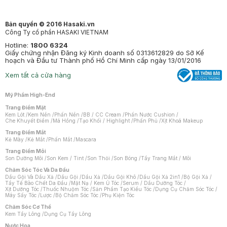
Bản quyền © 2016 Hasaki.vn
Công Ty cổ phần HASAKI VIETNAM
Hotline:
1800 6324
Giấy chứng nhận Đăng ký Kinh doanh số 0313612829 do Sở Kế
hoạch và Đầu tư Thành phố Hồ Chí Minh cấp ngày 13/01/2016
Xem tất cả cửa hàng
Mỹ Phẩm High-End
Trang Điểm Mặt
Kem Lót
/
Kem Nền
/
Phấn Nền
/
BB / CC Cream
/
Phấn Nước Cushion
/
Che Khuyết Điểm
/
Má Hồng
/
Tạo Khối / Highlight
/
Phấn Phủ
/
Xịt Khoá Makeup
Trang Điểm Mắt
Kẻ Mày
/
Kẻ Mắt
/
Phấn Mắt
/
Mascara
Trang Điểm Môi
Son Dưỡng Môi
/
Son Kem / Tint
/
Son Thỏi
/
Son Bóng
/
Tẩy Trang Mắt / Môi
Chăm Sóc Tóc Và Da Đầu
Dầu Gội Và Dầu Xả
/
Dầu Gội
/
Dầu Xả
/
Dầu Gội Khô
/
Dầu Gội Xả 2in1
/
Bộ Gội Xả
/
Tẩy Tế Bào Chết Da Đầu
/
Mặt Nạ / Kem Ủ Tóc
/
Serum / Dầu Dưỡng Tóc
/
Xịt Dưỡng Tóc
/
Thuốc Nhuộm Tóc
/
Sản Phẩm Tạo Kiểu Tóc
/
Dụng Cụ Chăm Sóc Tóc
/
Máy Sấy Tóc
/
Lược
/
Bộ Chăm Sóc Tóc
/
Phụ Kiện Tóc
Chăm Sóc Cơ Thể
Kem Tẩy Lông
/
Dụng Cụ Tẩy Lông
Nước Hoa