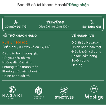
Bạn đã có tài khoản Hasaki?
Đăng nhập
return
nowfree
price
HỖ TRỢ KHÁCH HÀNG
VỀ HASAKI.VN
Hotline:
1800 6324
Giới thiệu Hasaki.vn
(Miễn phí , 08-22h kể cả T7, CN)
Chính sách bảo mật
Điều khoản sử dụng
Các câu hỏi thường gặp
Hasaki cẩm nang
Gửi yêu cầu hỗ trợ
Tuyển dụng
Hướng dẫn đặt hàng
Liên hệ
Phương thức thanh toán
Phương thức vận chuyển
Chính sách đổi trả
Synctives
Clinic
Dermahair
Mastige