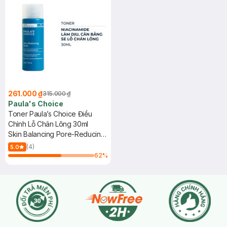
261.000 ₫
315.000 ₫
Paula's Choice
Toner Paula’s Choice Điều
Chỉnh Lỗ Chân Lông 30ml
Skin Balancing Pore-Reducing
Toner
(4)
5.0
62
%