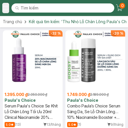
0
Tìm kiếm
Chec
Tìm kiếm
Toggle Menu
Trang chủ
Kết quả tìm kiếm:
'Thu Nhỏ Lỗ Chân Lông Paula's Ch
-
32
%
-
20
%
1.395.000 ₫
1.749.000 ₫
2.050.000 ₫
2.189.000 ₫
Paula's Choice
Paula's Choice
Serum Paula's Choice Se Khít
Combo Paula’s Choice Serum
Lỗ Chân Lông Tối Ưu 20ml
Sáng Da, Se Lỗ Chân Lông
Clinical Niacinamide 20%
20ml + Dung Dịch Tẩy Da Chết
10% Niacinamide Booster +
Treatment
2% BHA 30ml
Skin Perfecting 2% BHA Liquid
(13)
13/tháng
(1)
9/tháng
5.0
5.0