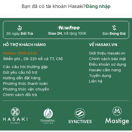
Bạn đã có tài khoản Hasaki?
Đăng nhập
return
nowfree
price
HỖ TRỢ KHÁCH HÀNG
VỀ HASAKI.VN
Hotline:
1800 6324
Giới thiệu Hasaki.vn
(Miễn phí , 08-22h kể cả T7, CN)
Chính sách bảo mật
Điều khoản sử dụng
Các câu hỏi thường gặp
Hasaki cẩm nang
Gửi yêu cầu hỗ trợ
Tuyển dụng
Hướng dẫn đặt hàng
Liên hệ
Phương thức thanh toán
Phương thức vận chuyển
Chính sách đổi trả
Synctives
Clinic
Dermahair
Mastige