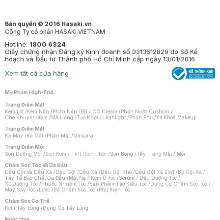
Bản quyền © 2016 Hasaki.vn
Công Ty cổ phần HASAKI VIETNAM
Hotline:
1800 6324
Giấy chứng nhận Đăng ký Kinh doanh số 0313612829 do Sở Kế
hoạch và Đầu tư Thành phố Hồ Chí Minh cấp ngày 13/01/2016
Xem tất cả cửa hàng
Mỹ Phẩm High-End
Trang Điểm Mặt
Kem Lót
/
Kem Nền
/
Phấn Nền
/
BB / CC Cream
/
Phấn Nước Cushion
/
Che Khuyết Điểm
/
Má Hồng
/
Tạo Khối / Highlight
/
Phấn Phủ
/
Xịt Khoá Makeup
Trang Điểm Mắt
Kẻ Mày
/
Kẻ Mắt
/
Phấn Mắt
/
Mascara
Trang Điểm Môi
Son Dưỡng Môi
/
Son Kem / Tint
/
Son Thỏi
/
Son Bóng
/
Tẩy Trang Mắt / Môi
Chăm Sóc Tóc Và Da Đầu
Dầu Gội Và Dầu Xả
/
Dầu Gội
/
Dầu Xả
/
Dầu Gội Khô
/
Dầu Gội Xả 2in1
/
Bộ Gội Xả
/
Tẩy Tế Bào Chết Da Đầu
/
Mặt Nạ / Kem Ủ Tóc
/
Serum / Dầu Dưỡng Tóc
/
Xịt Dưỡng Tóc
/
Thuốc Nhuộm Tóc
/
Sản Phẩm Tạo Kiểu Tóc
/
Dụng Cụ Chăm Sóc Tóc
/
Máy Sấy Tóc
/
Lược
/
Bộ Chăm Sóc Tóc
/
Phụ Kiện Tóc
Chăm Sóc Cơ Thể
Kem Tẩy Lông
/
Dụng Cụ Tẩy Lông
Nước Hoa