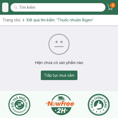
0
Tìm kiếm
Chec
Tìm kiếm
Toggle Menu
Trang chủ
Kết quả tìm kiếm:
'Thuốc nhuộm Bigen'
Hiện chưa có sản phẩm nào
Tiếp tục mua sắm