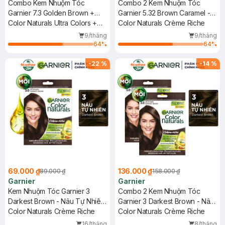
Combo Kem Nhuộm Tóc
Combo 2 Kem Nhuộm Tóc
Garnier 7.3 Golden Brown +
Garnier 5.32 Brown Caramel -
5.32 Brown Caramel 30gx2
Color Naturals Ultra Colors +
Nâu Caramel 30g
Color Naturals Crème Riche
Color Naturals Crème Riche
9/tháng
9/tháng
64
%
64
%
-
22
%
-
14
%
69.000 ₫
136.000 ₫
89.000 ₫
158.000 ₫
Garnier
Garnier
Kem Nhuộm Tóc Garnier 3
Combo 2 Kem Nhuộm Tóc
Darkest Brown - Nâu Tự Nhiên
Garnier 3 Darkest Brown - Nâu
30g
Color Naturals Crème Riche
Tự Nhiên 30g
Color Naturals Crème Riche
16/tháng
8/tháng