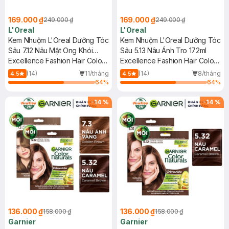
169.000 ₫
169.000 ₫
249.000 ₫
249.000 ₫
L'Oreal
L'Oreal
Kem Nhuộm L'Oreal Dưỡng Tóc
Kem Nhuộm L'Oreal Dưỡng Tóc
Sâu 7.12 Nâu Mật Ong Khói
Sâu 5.13 Nâu Ánh Tro 172ml
172ml
Excellence Fashion Hair Color
Excellence Fashion Hair Color
Cream #7.12 Honey Ash
Cream #5.13 Ashy Nude Brown
(14)
11/tháng
(14)
8/tháng
4.5
4.5
64
%
64
%
-
14
%
-
14
%
136.000 ₫
136.000 ₫
158.000 ₫
158.000 ₫
Garnier
Garnier