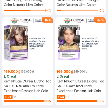
Color Naturals Ultra Colors
Sữa 30g
Color Naturals Ultra Colors
64
%
10
%
-
15
%
-
32
%
169.000 ₫
169.000 ₫
199.000 ₫
249.000 ₫
L'Oreal
L'Oreal
Kem Nhuộm L'Oreal Dưỡng Tóc
Kem Nhuộm L'Oreal Dưỡng Tóc
Sâu 9.11 Nâu Ánh Tro 172ml
Sâu 6.11 Xám Khói 172ml
Excellence Fashion Hair Color
Excellence Fashion Hair Color
Cream #9.11 Silver Ash
Cream #6.11 Smoky Ash
(14)
(14)
4.5
4.5
98
%
99
%