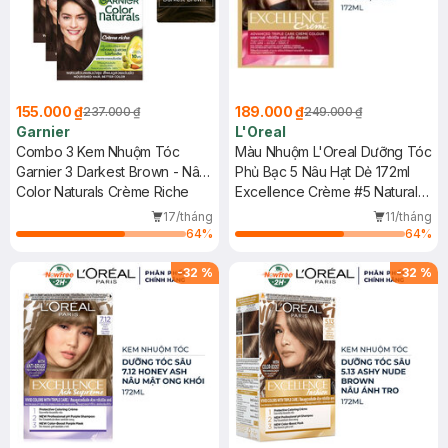
155.000 ₫
189.000 ₫
237.000 ₫
249.000 ₫
Garnier
L'Oreal
Combo 3 Kem Nhuộm Tóc
Màu Nhuộm L'Oreal Dưỡng Tóc
Garnier 3 Darkest Brown - Nâu
Phủ Bạc 5 Nâu Hạt Dẻ 172ml
Tự Nhiên 30g
Color Naturals Crème Riche
Excellence Crème #5 Natural
Light Brown
17/tháng
11/tháng
64
%
64
%
-
32
%
-
32
%