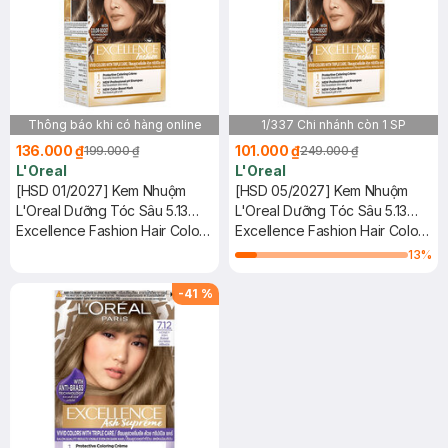
Thông báo khi có hàng online
1/337 Chi nhánh còn 1 SP
136.000 ₫
101.000 ₫
199.000 ₫
249.000 ₫
L'Oreal
L'Oreal
[HSD 01/2027] Kem Nhuộm
[HSD 05/2027] Kem Nhuộm
L'Oreal Dưỡng Tóc Sâu 5.13
L'Oreal Dưỡng Tóc Sâu 5.13
Nâu Ánh Tro 172ml
Excellence Fashion Hair Color
Nâu Ánh Tro 172ml
Excellence Fashion Hair Color
Cream #5.13 Ashy Nude Brown
Cream #5.13 Ashy Nude Brown
13
%
-
41
%