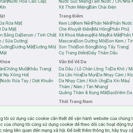
Thân
Nước Hoa Cao Cấp
Nước Súc Miệng
Tăm Nước / Chỉ Nha 
Kín
Xịt Thơm Miệng
Bàn Chải Điện
Mặt
Trang Điểm
ữa Rửa Mặt
Kem Lót
Kem Nền
Phấn Nền
Phấn Nước
t Da Mặt
Che Khuyết Điểm
Má Hồng
Phấn Phủ
ân Bằng Da
Serum / Tinh Chất
Xịt Khoá Makeup
Kẻ Mày
Kẻ Mắt
Phấn 
n / Sữa Dưỡng
Mascara
Son Dưỡng Môi
Son Kem / Tin
 Dưỡng
Dưỡng Mắt
Dưỡng Môi
Son Thỏi
Son Bóng
Bông Tẩy Trang
Mặt
Cọ Trang Điểm
Giấy Thấm Dầu
 Khỏe
Vấn Đề Về Da
ân
Chống Muỗi
Khẩu Trang
Da Dầu / Lỗ Chân Lông To
Da Khô / M
t Nạ Xông Hơi
Da Lão Hóa
Da Mụn
Da Nhạy Cảm / Kí
g
Nước Rửa Tay / Diệt Khuẩn
Da Nhạy Cảm / Kích Ứng
Da Xỉn Màu
Thâm / Nám / Tàn Nhang
Quầng Thâm & Bọng Mắt
Sẹo
Viêm Da
Thời Trang Nam
ữ
Áo Hai Dây Nữ
Áo Polo Nữ
Áo Polo Nam
Áo Thun Nam
Áo Tank T
Tank Top Nữ
Quần Dài Nữ
Quần Lót Nam
Quần Short Nam
g tôi sử dụng các cookie cần thiết để vận hành website của chúng t
n Short Nữ
tác của chúng tôi cũng sử dụng cookie để theo dõi các hoạt động tr
c năng liên quan đến mạng xã hội. Để biết thêm thông tin, hãy truy 