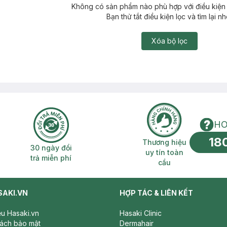
Không có sản phẩm nào phù hợp với điều kiện 
Bạn thử tắt điều kiện lọc và tìm lại nh
Xóa bộ lọc
HO
18
n phí 2H
30 ngày đổi trả miễn phí
Thương hiệu uy 
Thương hiệu
30 ngày đổi
uy tín toàn
trả miễn phí
cầu
SAKI.VN
HỢP TÁC & LIÊN KẾT
iệu Hasaki.vn
Hasaki Clinic
sách bảo mật
Dermahair