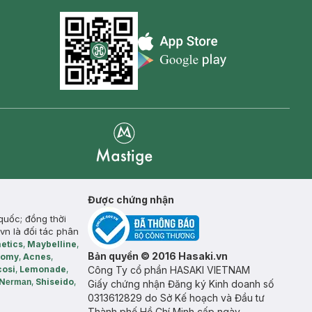
Appstore icon
Goolge Play icon
Mastige
Được chứng nhận
quốc; đồng thời
vn là đối tác phân
etics
,
Maybelline
,
Bản quyền © 2016 Hasaki.vn
somy
,
Acnes
,
cosi
,
Lemonade
,
Công Ty cổ phần HASAKI VIETNAM
N
,
Shiseido
,
erman
Giấy chứng nhận Đăng ký Kinh doanh số
0313612829 do Sở Kế hoạch và Đầu tư
Thành phố Hồ Chí Minh cấp ngày