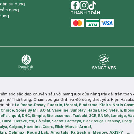
hoản sử dụng
 cẩm nang
facebook
THANH TOÁN
instagram
tiktok
dụng
master card
ATM card
visa card
Synctives
Dermahair
ăm sóc sắc đẹp chuyên sâu với mạng lưới cửa hàng trải dài trên toàn 
hư Thời trang, Chăm sóc gia đình và Đồ dùng thiết yếu. Hiện Hasaki.
lớn như:
La Roche-Posay
,
Eucerin
,
L'oreal
,
Bioderma
,
Klairs
,
Naris Cosm
 Choice
,
Some By Mi
,
B.O.M
,
Vaseline
,
Sunplay
,
Hada Labo
,
Selsun
,
Blos
el's Liquid
,
DHC
,
Simple
,
Bio-essence
,
Tsubaki
,
3CE
,
BNBG
,
Laneige
,
Va
s
,
Curél
,
,
,
,
,
,
,
,
,
Cerave
Ysl
Cỏ mềm
Secret
Lactacyd
Black rouge
Lifebuoy
Obagi
f
,
,
C
,
Hazeline
,
C
,
E
,
M
,
Arma
laiya
olgate
osrx
lixir
arvis
kin
,
Celimax
,
Round Lab
,
Amortals
,
Kutieskin
,
Menow
,
AXIS-Y
.
..