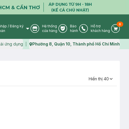
0
nhập
/
Đăng ký
Hệ thống
Bảo
Hỗ trợ
User Icon
Store Icon
Warranty Icon
Phone Icon
Cart I
oản
cửa hàng
hành
khách hàng
ải ứng dụng
Phường 8, Quận 10, Thành phố Hồ Chí Minh
Map icon
Hiển thị
40