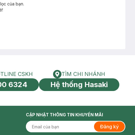
lọc của bạn.
é!
TLINE CSKH
TÌM CHI NHÁNH
HOTLINE CSKH
Tìm chi nhánh
00 6324
Hệ thống Hasaki
tín toàn cầu
CẬP NHẬT THÔNG TIN KHUYẾN MÃI
Đăng ký