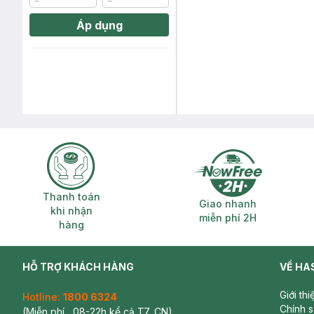
Áp dụng
Thanh toán khi nhận hàng
Giao nhanh miễ
Thanh toán
Giao nhanh
khi nhận
miễn phí 2H
hàng
HỖ TRỢ KHÁCH HÀNG
VỀ HA
Giới th
Hotline:
1800 6324
Chính 
(Miễn phí , 08-22h kể cả T7, CN)