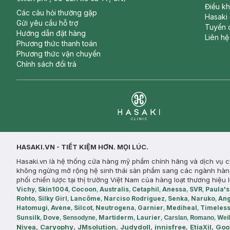
Điều k
Các câu hỏi thường gặp
Hasaki
Gửi yêu cầu hỗ trợ
Tuyển 
Hướng dẫn đặt hàng
Liên hệ
Phương thức thanh toán
Phương thức vận chuyển
Chính sách đổi trả
Clinic
HASAKI.VN - TIẾT KIỆM HƠN. MỌI LÚC.
Hasaki.vn là hệ thống cửa hàng mỹ phẩm chính hãng và dịch vụ ch
không ngừng mở rộng hệ sinh thái sản phẩm sang các ngành hàng n
phối chiến lược tại thị trường Việt Nam của hàng loạt thương hiệu 
Vichy
,
Skin1004
,
Cocoon
,
Australis
,
Cetaphil
,
Anessa
,
SVR
,
Paula's
Rohto
,
Silky Girl
,
Lancôme
,
Narciso Rodriguez
,
Senka
,
Naruko
,
Ang
Hatomugi
,
Avène
,
Silcot
,
Neutrogena
,
Garnier
,
Mediheal
,
Timeles
Sunsilk
,
Dove
,
S
,
Martiderm
,
Laurier
,
C
,
R
,
W
ensodyne
arslan
omano
ei
Nivea
,
Caryophy
,
JMsolution
,
Judydoll
,
innisfree
,
EtiaXil
,
Goo