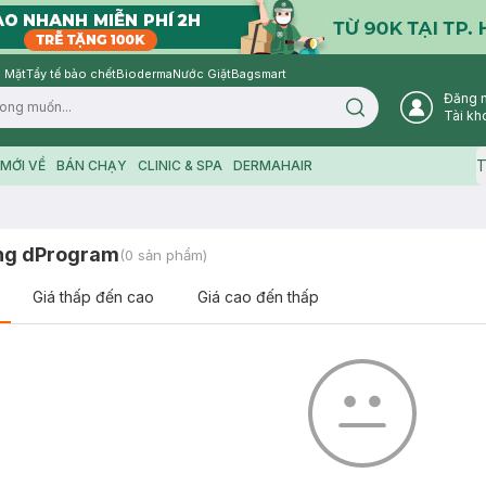
 Mặt
Tẩy tế bào chết
Bioderma
Nước Giặt
Bagsmart
Đăng 
Search icon
Tài kh
T
MỚI VỀ
BÁN CHẠY
CLINIC & SPA
DERMAHAIR
ồng dProgram
(
0
sản phẩm)
Giá thấp đến cao
Giá cao đến thấp