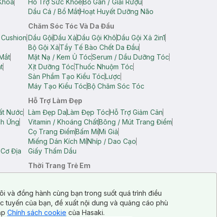
Khoa
Hỗ Trợ Sức Khỏe
Bổ Gan / Giải Rượu
Dầu Cá / Bổ Mắt
Hoạt Huyết Dưỡng Não
Chăm Sóc Tóc Và Da Đầu
 Cushion
Dầu Gội
Dầu Xả
Dầu Gội Khô
Dầu Gội Xả 2in1
Bộ Gội Xả
Tẩy Tế Bào Chết Da Đầu
Mắt
Mặt Nạ / Kem Ủ Tóc
Serum / Dầu Dưỡng Tóc
t
Xịt Dưỡng Tóc
Thuốc Nhuộm Tóc
Sản Phẩm Tạo Kiểu Tóc
Lược
Máy Tạo Kiểu Tóc
Bộ Chăm Sóc Tóc
Hỗ Trợ Làm Đẹp
ất Nước
Làm Đẹp Da
Làm Đẹp Tóc
Hỗ Trợ Giảm Cân
ch Ứng
Vitamin / Khoáng Chất
Bông / Mút Trang Điểm
Cọ Trang Điểm
Bấm Mi
Mi Giả
Miếng Dán Kích Mí
Nhíp / Dao Cạo
 Cơ Địa
Giấy Thấm Dầu
Thời Trang Trẻ Em
op Nam
Áo Dây Trẻ Em
Áo Thun Trẻ Em
Áo Sát Nách Trẻ Em
Quần Short Trẻ Em
ôi và đồng hành cùng bạn trong suốt quá trình điều
ực tuyến của bạn, đề xuất nội dung và quảng cáo phù
cập
Chính sách cookie
của Hasaki.