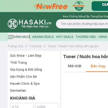
Kem Chống Nắng
Tẩy Trang
Sữa Rửa
Logo
DANH MỤC
HASAKI DEALS
HOT DEALS
THƯƠNG HIỆU
HÀNG 
Hamburger icon
Trang chủ
Từ khóa
Toner / Nước hoa hồng dProgram
Sức Khỏe - Làm Đẹp
Toner / Nước hoa h
Thời Trang
Mới nhất
Bán chạy
Gia Dụng & Đời Sống
Sản Phẩm Cho Bé
Hasaki Clinic & Spa
DermaHair
KHOẢNG GIÁ