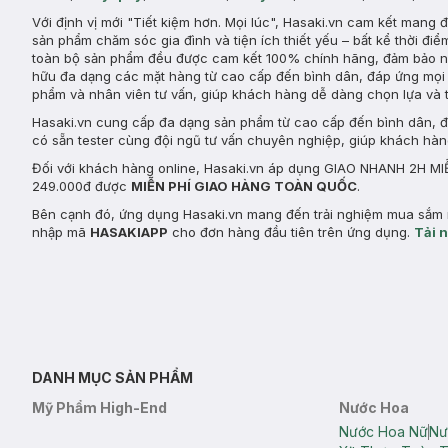
Với định vị mới "Tiết kiệm hơn. Mọi lúc", Hasaki.vn cam kết mang
sản phẩm chăm sóc gia đình và tiện ích thiết yếu – bất kể thời điể
toàn bộ sản phẩm đều được cam kết 100% chính hãng, đảm bảo ng
hữu đa dạng các mặt hàng từ cao cấp đến bình dân, đáp ứng mọi 
phẩm và nhân viên tư vấn, giúp khách hàng dễ dàng chọn lựa và 
Hasaki.vn cung cấp đa dạng sản phẩm từ cao cấp đến bình dân, đá
có sẵn tester cùng đội ngũ tư vấn chuyên nghiệp, giúp khách hà
Đối với khách hàng online, Hasaki.vn áp dụng GIAO NHANH 2H MIỄ
249.000đ được
MIỄN PHÍ GIAO HÀNG TOÀN QUỐC
.
Bên cạnh đó, ứng dụng Hasaki.vn mang đến trải nghiệm mua sắm n
nhập mã
HASAKIAPP
cho đơn hàng đầu tiên trên ứng dụng.
Tải 
DANH MỤC SẢN PHẨM
Mỹ Phẩm High-End
Nước Hoa
Nước Hoa Nữ
Nư