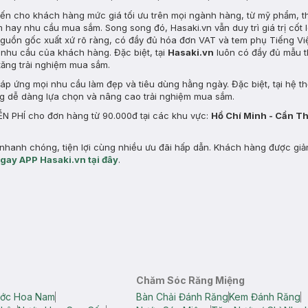
 đến cho khách hàng mức giá tối ưu trên mọi ngành hàng, từ mỹ phẩm, t
m hay nhu cầu mua sắm. Song song đó, Hasaki.vn vẫn duy trì giá trị cốt l
uồn gốc xuất xứ rõ ràng, có đầy đủ hóa đơn VAT và tem phụ Tiếng Vi
nhu cầu của khách hàng. Đặc biệt, tại
Hasaki.vn
luôn có đầy đủ mẫu t
tăng trải nghiệm mua sắm.
p ứng mọi nhu cầu làm đẹp và tiêu dùng hằng ngày. Đặc biệt, tại hệ t
ng dễ dàng lựa chọn và nâng cao trải nghiệm mua sắm.
N PHÍ cho đơn hàng từ 90.000đ tại các khu vực:
Hồ Chí Minh - Cần T
hanh chóng, tiện lợi cùng nhiều ưu đãi hấp dẫn. Khách hàng được gi
ngay APP Hasaki.vn tại đây
.
Chăm Sóc Răng Miệng
ớc Hoa Nam
Bàn Chải Đánh Răng
Kem Đánh Răng