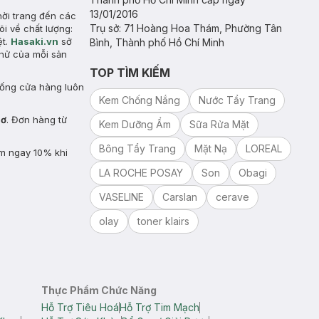
13/01/2016
hời trang đến các
Trụ sở: 71 Hoàng Hoa Thám, Phường Tân
õi về chất lượng:
ệt.
Hasaki.vn
sở
Bình, Thành phố Hồ Chí Minh
hử của mỗi sản
TOP TÌM KIẾM
hống cửa hàng luôn
Kem Chống Nắng
Nước Tẩy Trang
hơ
. Đơn hàng từ
Kem Dưỡng Ẩm
Sữa Rửa Mặt
Bông Tẩy Trang
Mặt Nạ
LOREAL
ảm ngay 10% khi
LA ROCHE POSAY
Son
Obagi
VASELINE
Carslan
cerave
olay
toner klairs
Thực Phẩm Chức Năng
Hỗ Trợ Tiêu Hoá
Hỗ Trợ Tim Mạch