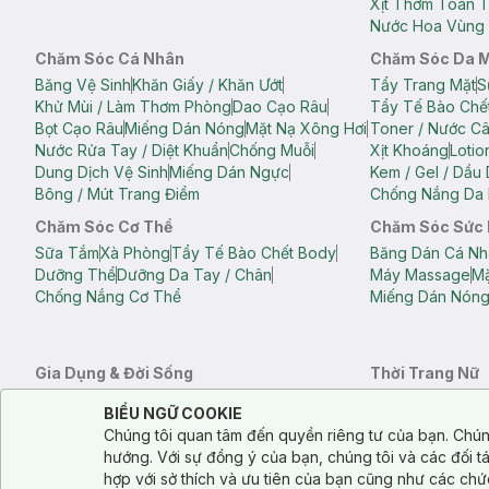
Xịt Thơm Toàn 
Nước Hoa Vùng 
Chăm Sóc Cá Nhân
Chăm Sóc Da 
Băng Vệ Sinh
Khăn Giấy / Khăn Ướt
Tẩy Trang Mặt
S
Khử Mùi / Làm Thơm Phòng
Dao Cạo Râu
Tẩy Tế Bào Chế
Bọt Cạo Râu
Miếng Dán Nóng
Mặt Nạ Xông Hơi
Toner / Nước C
Nước Rửa Tay / Diệt Khuẩn
Chống Muỗi
Xịt Khoáng
Lotio
Dung Dịch Vệ Sinh
Miếng Dán Ngực
Kem / Gel / Dầu
Bông / Mút Trang Điểm
Chống Nắng Da 
Chăm Sóc Cơ Thể
Chăm Sóc Sức
Sữa Tắm
Xà Phòng
Tẩy Tế Bào Chết Body
Băng Dán Cá Nh
Dưỡng Thể
Dưỡng Da Tay / Chân
Máy Massage
Mặ
Chống Nắng Cơ Thể
Miếng Dán Nón
Gia Dụng & Đời Sống
Thời Trang Nữ
Khăn Tắm
Bông Tắm / Phụ Kiện Tắm
Áo Crop Top N
Notice about cookies usage
Cookie Consent
BIỂU NGỮ COOKIE
Phụ Kiện Điện Thoại
Quạt Cầm Tay / Quạt Mini
Áo Thun Nữ
Áo 
Chúng tôi quan tâm đến quyền riêng tư của bạn. Chún
Khử Mùi / Làm Thơm Phòng
Nước Giặt
Nước Xả
Quần Lót Nữ
Quầ
hướng. Với sự đồng ý của bạn, chúng tôi và các đối 
Balo
Túi Xách
hợp với sở thích và ưu tiên của bạn cũng như các chứ