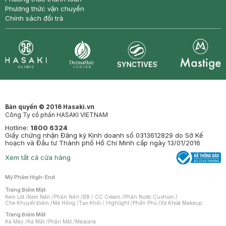
Phương thức vận chuyển
Chính sách đổi trả
Synctives
Clinic
Dermahair
Mastige
Bản quyền © 2016 Hasaki.vn
Công Ty cổ phần HASAKI VIETNAM
Hotline:
1800 6324
Giấy chứng nhận Đăng ký Kinh doanh số 0313612829 do Sở Kế
hoạch và Đầu tư Thành phố Hồ Chí Minh cấp ngày 13/01/2016
Xem tất cả cửa hàng
Mỹ Phẩm High-End
Trang Điểm Mặt
Kem Lót
/
Kem Nền
/
Phấn Nền
/
BB / CC Cream
/
Phấn Nước Cushion
/
Che Khuyết Điểm
/
Má Hồng
/
Tạo Khối / Highlight
/
Phấn Phủ
/
Xịt Khoá Makeup
Trang Điểm Mắt
Kẻ Mày
/
Kẻ Mắt
/
Phấn Mắt
/
Mascara