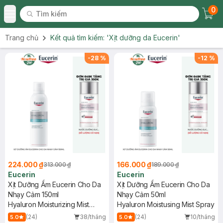
0
Tìm kiếm
Chec
Tìm kiếm
Toggle Menu
Trang chủ
Kết quả tìm kiếm:
'Xịt dưỡng da Eucerin'
-
28
%
-
12
%
224.000 ₫
166.000 ₫
313.000 ₫
189.000 ₫
Eucerin
Eucerin
Xịt Dưỡng Ẩm Eucerin Cho Da
Xịt Dưỡng Ẩm Eucerin Cho Da
Nhạy Cảm 150ml
Nhạy Cảm 50ml
Hyaluron Moisturizing Mist
Hyaluron Moistusing Mist Spray
Spray
(24)
38/tháng
(24)
10/tháng
5.0
5.0