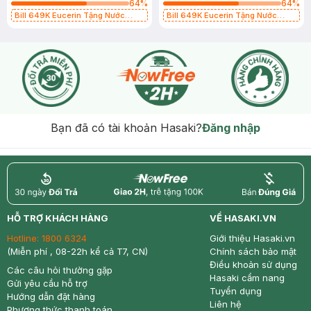
64
%
64
%
Bill 649K Eucerin Tặng Nước
Bill 649K Eucerin Tặng Nước
Dưỡng Sáng Da 30ml trị giá 350K
Dưỡng Sáng Da 30ml trị giá 350K
(SL có hạn)
(SL có hạn)
Bạn đã có tài khoản Hasaki?
Đăng nhập
return
nowfree
price
HỖ TRỢ KHÁCH HÀNG
VỀ HASAKI.VN
Hotline:
1800 6324
Giới thiệu Hasaki.vn
(Miễn phí , 08-22h kể cả T7, CN)
Chính sách bảo mật
Điều khoản sử dụng
Các câu hỏi thường gặp
Hasaki cẩm nang
Gửi yêu cầu hỗ trợ
Tuyển dụng
Hướng dẫn đặt hàng
Liên hệ
Phương thức thanh toán