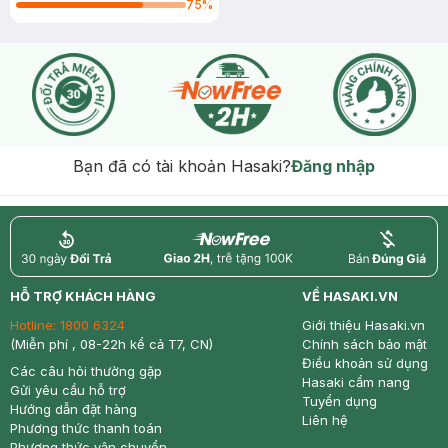
75
%
Bạn đã có tài khoản Hasaki?
Đăng nhập
return
nowfree
price
HỖ TRỢ KHÁCH HÀNG
VỀ HASAKI.VN
Hotline:
1800 6324
Giới thiệu Hasaki.vn
(Miễn phí , 08-22h kể cả T7, CN)
Chính sách bảo mật
Điều khoản sử dụng
Các câu hỏi thường gặp
Hasaki cẩm nang
Gửi yêu cầu hỗ trợ
Tuyển dụng
Hướng dẫn đặt hàng
Liên hệ
Phương thức thanh toán
Phương thức vận chuyển