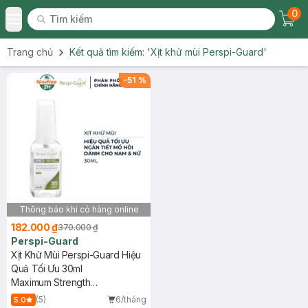
0
Tìm kiếm
Chec
Tìm kiếm
Toggle Menu
Trang chủ
Kết quả tìm kiếm:
'Xịt khử mùi Perspi-Guard'
-
51
%
Thông báo khi có hàng online
182.000 ₫
370.000 ₫
Perspi-Guard
Xịt Khử Mùi Perspi-Guard Hiệu
Quả Tối Ưu 30ml
Maximum Strength
Antiperspirant
(5)
6/tháng
5.0