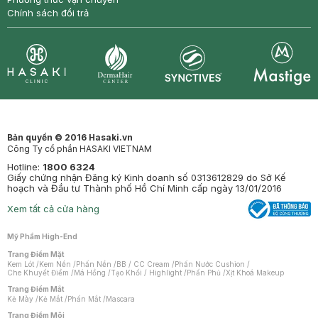
Chính sách đổi trả
Synctives
Clinic
Dermahair
Mastige
Bản quyền © 2016 Hasaki.vn
Công Ty cổ phần HASAKI VIETNAM
Hotline:
1800 6324
Giấy chứng nhận Đăng ký Kinh doanh số 0313612829 do Sở Kế
hoạch và Đầu tư Thành phố Hồ Chí Minh cấp ngày 13/01/2016
Xem tất cả cửa hàng
Mỹ Phẩm High-End
Trang Điểm Mặt
Kem Lót
/
Kem Nền
/
Phấn Nền
/
BB / CC Cream
/
Phấn Nước Cushion
/
Che Khuyết Điểm
/
Má Hồng
/
Tạo Khối / Highlight
/
Phấn Phủ
/
Xịt Khoá Makeup
Trang Điểm Mắt
Kẻ Mày
/
Kẻ Mắt
/
Phấn Mắt
/
Mascara
Trang Điểm Môi