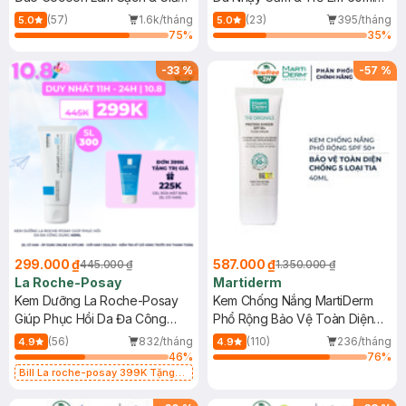
Dầu 500ml
(Mới)
(57)
1.6k/tháng
(23)
395/tháng
5.0
5.0
75
%
35
%
-
33
%
-
57
%
299.000 ₫
587.000 ₫
445.000 ₫
1.350.000 ₫
La Roche-Posay
Martiderm
Kem Dưỡng La Roche-Posay
Kem Chống Nắng MartiDerm
Giúp Phục Hồi Da Đa Công
Phổ Rộng Bảo Vệ Toàn Diện
Dụng 40ml
40ml
(56)
832/tháng
(110)
236/tháng
4.9
4.9
46
%
76
%
Bill La roche-posay 399K Tặng
Gel rửa mặt da dầu nhạy cảm 50ml
(SL có hạn)