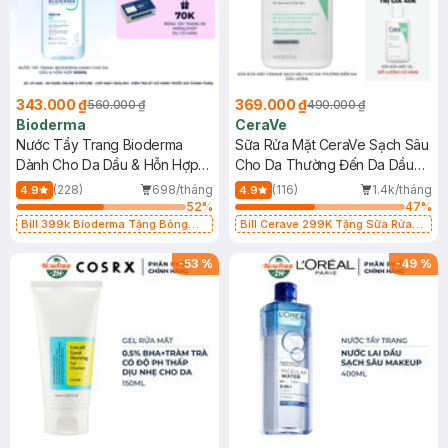
343.000 ₫
369.000 ₫
560.000 ₫
490.000 ₫
Bioderma
CeraVe
Nước Tẩy Trang Bioderma
Sữa Rửa Mặt CeraVe Sạch Sâu
Dành Cho Da Dầu & Hỗn Hợp
Cho Da Thường Đến Da Dầu
500ml
473ml
(228)
698/tháng
(116)
1.4k/tháng
4.9
4.9
52
%
47
%
Bill 399k Bioderma Tặng Bông
Bill Cerave 299K Tặng Sữa Rửa
Tẩy Trang Hộp 50 Miếng (SL có
Mặt Cerave 30ml (SL có hạn)
hạn)
-
53
%
-
49
%