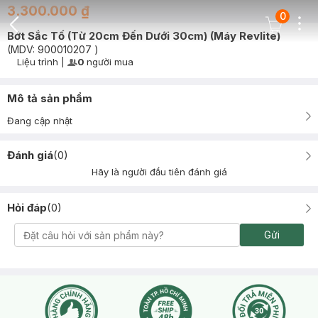
3.300.000 ₫
0
Dots
Cart Icon
Bớt Sắc Tố (Từ 20cm Đến Dưới 30cm) (Máy Revlite)
Back Icon
(MDV:
900010207
)
Liệu trình
|
0
người mua
User Product Icon
Timer Gray Icon
Mô tả sản phẩm
Đang cập nhật
Đánh giá
(
0
)
Hãy là người đầu tiên đánh giá
Hỏi đáp
(
0
)
Gửi