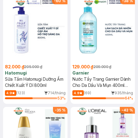
-
60
%
-
38
%
82.000 ₫
129.000 ₫
205.000 ₫
209.000 ₫
Hatomugi
Garnier
Sữa Tắm Hatomugi Dưỡng Ẩm
Nước Tẩy Trang Garnier Dành
Chiết Xuất Ý Dĩ 800ml
Cho Da Dầu Và Mụn 400ml
(Mới)
(123)
714/tháng
(69)
935/tháng
4.9
4.9
53
%
64
%
-
35
%
-
42
%