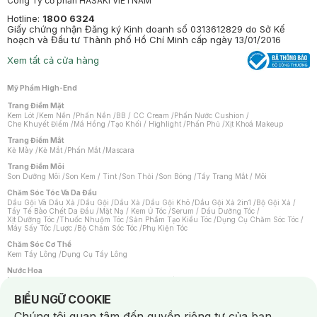
Công Ty cổ phần HASAKI VIETNAM
Hotline:
1800 6324
Giấy chứng nhận Đăng ký Kinh doanh số 0313612829 do Sở Kế
hoạch và Đầu tư Thành phố Hồ Chí Minh cấp ngày 13/01/2016
Xem tất cả cửa hàng
Mỹ Phẩm High-End
Trang Điểm Mặt
Kem Lót
/
Kem Nền
/
Phấn Nền
/
BB / CC Cream
/
Phấn Nước Cushion
/
Che Khuyết Điểm
/
Má Hồng
/
Tạo Khối / Highlight
/
Phấn Phủ
/
Xịt Khoá Makeup
Trang Điểm Mắt
Kẻ Mày
/
Kẻ Mắt
/
Phấn Mắt
/
Mascara
Trang Điểm Môi
Son Dưỡng Môi
/
Son Kem / Tint
/
Son Thỏi
/
Son Bóng
/
Tẩy Trang Mắt / Môi
Chăm Sóc Tóc Và Da Đầu
Dầu Gội Và Dầu Xả
/
Dầu Gội
/
Dầu Xả
/
Dầu Gội Khô
/
Dầu Gội Xả 2in1
/
Bộ Gội Xả
/
Tẩy Tế Bào Chết Da Đầu
/
Mặt Nạ / Kem Ủ Tóc
/
Serum / Dầu Dưỡng Tóc
/
Xịt Dưỡng Tóc
/
Thuốc Nhuộm Tóc
/
Sản Phẩm Tạo Kiểu Tóc
/
Dụng Cụ Chăm Sóc Tóc
/
Máy Sấy Tóc
/
Lược
/
Bộ Chăm Sóc Tóc
/
Phụ Kiện Tóc
Chăm Sóc Cơ Thể
Kem Tẩy Lông
/
Dụng Cụ Tẩy Lông
Nước Hoa
Nước Hoa Nữ
/
Nước Hoa Nam
/
Nước Hoa Cao Cấp
/
Xịt Thơm Toàn Thân
/
Nước Hoa Vùng Kín
Notice about cookies usage
BIỂU NGỮ COOKIE
Chăm Sóc Cá Nhân
Chúng tôi quan tâm đến quyền riêng tư của bạn.
Chống Muỗi
/
Khẩu Trang
/
Máy Massage
/
Mặt Nạ Xông Hơi
/
Nước Rửa Tay
/