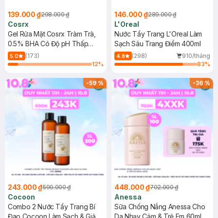
139.000 ₫
146.000 ₫
298.000 ₫
289.000 ₫
Cosrx
L'Oreal
Gel Rửa Mặt Cosrx Tràm Trà,
Nước Tẩy Trang L'Oreal Làm
0.5% BHA Có Độ pH Thấp
Sạch Sâu Trang Điểm 400ml
150ml
(173)
(298)
910/tháng
5.0
4.8
12
%
83
%
-
59
%
-
36
%
243.000 ₫
448.000 ₫
590.000 ₫
702.000 ₫
Cocoon
Anessa
Combo 2 Nước Tẩy Trang Bí
Sữa Chống Nắng Anessa Cho
Đao Cocoon Làm Sạch & Giảm
Da Nhạy Cảm & Trẻ Em 60ml