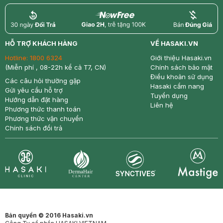
return
nowfree
price
HỖ TRỢ KHÁCH HÀNG
VỀ HASAKI.VN
Hotline:
1800 6324
Giới thiệu Hasaki.vn
(Miễn phí , 08-22h kể cả T7, CN)
Chính sách bảo mật
Điều khoản sử dụng
Các câu hỏi thường gặp
Hasaki cẩm nang
Gửi yêu cầu hỗ trợ
Tuyển dụng
Hướng dẫn đặt hàng
Liên hệ
Phương thức thanh toán
Phương thức vận chuyển
Chính sách đổi trả
Synctives
Clinic
Dermahair
Mastige
Bản quyền © 2016 Hasaki.vn