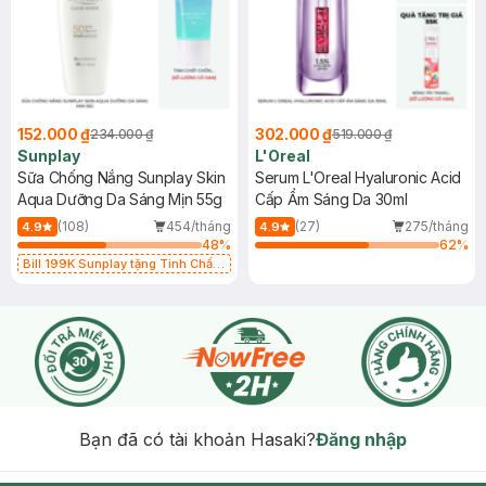
152.000 ₫
302.000 ₫
234.000 ₫
519.000 ₫
Sunplay
L'Oreal
Sữa Chống Nắng Sunplay Skin
Serum L'Oreal Hyaluronic Acid
Aqua Dưỡng Da Sáng Mịn 55g
Cấp Ẩm Sáng Da 30ml
(108)
454/tháng
(27)
275/tháng
4.9
4.9
48
%
62
%
Bill 199K Sunplay tặng Tinh Chất
Chống Nắng 7g trị giá 30K (SL có
hạn)
Bạn đã có tài khoản Hasaki?
Đăng nhập