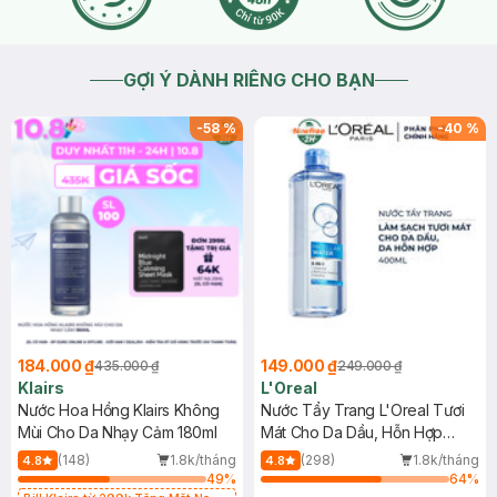
GỢI Ý DÀNH RIÊNG CHO BẠN
-
58
%
-
40
%
184.000 ₫
149.000 ₫
435.000 ₫
249.000 ₫
Klairs
L'Oreal
Nước Hoa Hồng Klairs Không
Nước Tẩy Trang L'Oreal Tươi
Mùi Cho Da Nhạy Cảm 180ml
Mát Cho Da Dầu, Hỗn Hợp
400ml
(148)
1.8k/tháng
(298)
1.8k/tháng
4.8
4.8
49
%
64
%