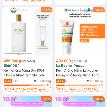
Bill Klairs từ 299k Tặng Mặt Nạ
Làm Dịu Da & Kiểm Soát Dầu Nhờn
25ml (SL Có Hạn)
-
46
%
-
33
%
266.000 ₫
406.000 ₫
495.000 ₫
610.000 ₫
Skin1004
La Roche-Posay
Kem Chống Nắng Skin1004
Kem Chống Nắng La Roche-
Cho Da Nhạy Cảm SPF 50+
Posay Phổ Rộng, Nâng Tông
50ml
Kiềm Dầu 50ml
(119)
905/tháng
(28)
635/tháng
4.8
4.9
64
%
19
%
Bill Skin1004 từ 399k Tặng Kem
Bill La roche-posay 399K Tặng
Chống Nắng Cho Da Nhạy Cảm
Gel rửa mặt da dầu nhạy cảm 50ml
SPF 50+ 20ml (SL Có Hạn)
(SL có hạn)
-
36
%
-
35
%