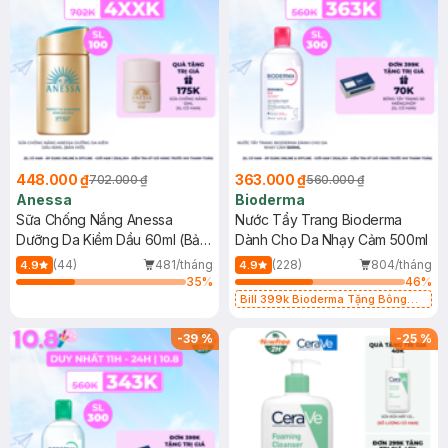
448.000 ₫
363.000 ₫
702.000 ₫
560.000 ₫
Anessa
Bioderma
Sữa Chống Nắng Anessa
Nước Tẩy Trang Bioderma
Dưỡng Da Kiềm Dầu 60ml (Bản
Dành Cho Da Nhạy Cảm 500ml
Mới)
(44)
481/tháng
(228)
804/tháng
4.9
4.9
35
%
46
%
Bill 399k Bioderma Tặng Bông
Tẩy Trang Hộp 50 Miếng (SL có
hạn)
-
39
%
-
25
%