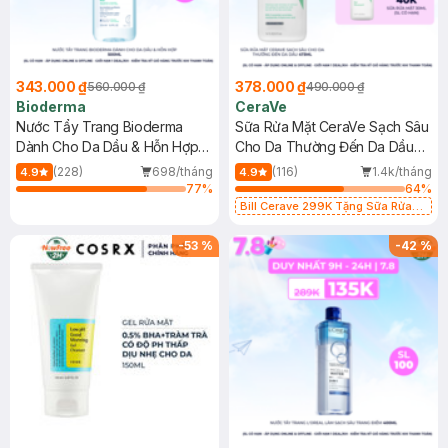
343.000 ₫
378.000 ₫
560.000 ₫
490.000 ₫
Bioderma
CeraVe
Nước Tẩy Trang Bioderma
Sữa Rửa Mặt CeraVe Sạch Sâu
Dành Cho Da Dầu & Hỗn Hợp
Cho Da Thường Đến Da Dầu
500ml
473ml
(228)
698/tháng
(116)
1.4k/tháng
4.9
4.9
77
%
64
%
Bill Cerave 299K Tặng Sữa Rửa
Mặt Cerave 30ml (SL có hạn)
-
53
%
-
42
%