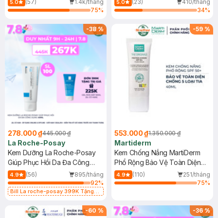
(57)
1.4k/tháng
(23)
410/tháng
5.0
5.0
75
%
34
%
-
38
%
-
59
%
278.000 ₫
553.000 ₫
445.000 ₫
1.350.000 ₫
La Roche-Posay
Martiderm
Kem Dưỡng La Roche-Posay
Kem Chống Nắng MartiDerm
Giúp Phục Hồi Da Đa Công
Phổ Rộng Bảo Vệ Toàn Diện
Dụng 40ml
40ml
(56)
895/tháng
(110)
251/tháng
4.9
4.9
92
%
75
%
Bill La roche-posay 399K Tặng
Gel rửa mặt da dầu nhạy cảm 50ml
(SL có hạn)
-
60
%
-
36
%