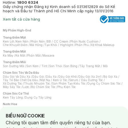
Hotline:
1800 6324
Giấy chứng nhận Đăng ký Kinh doanh số 0313612829 do Sở Kế
hoạch và Đầu tư Thành phố Hồ Chí Minh cấp ngày 13/01/2016
Xem tất cả cửa hàng
Mỹ Phẩm High-End
Trang Điểm Mặt
Kem Lót
/
Kem Nền
/
Phấn Nền
/
BB / CC Cream
/
Phấn Nước Cushion
/
Che Khuyết Điểm
/
Má Hồng
/
Tạo Khối / Highlight
/
Phấn Phủ
/
Xịt Khoá Makeup
Trang Điểm Mắt
Kẻ Mày
/
Kẻ Mắt
/
Phấn Mắt
/
Mascara
Trang Điểm Môi
Son Dưỡng Môi
/
Son Kem / Tint
/
Son Thỏi
/
Son Bóng
/
Tẩy Trang Mắt / Môi
Chăm Sóc Tóc Và Da Đầu
Dầu Gội Và Dầu Xả
/
Dầu Gội
/
Dầu Xả
/
Dầu Gội Khô
/
Dầu Gội Xả 2in1
/
Bộ Gội Xả
/
Tẩy Tế Bào Chết Da Đầu
/
Mặt Nạ / Kem Ủ Tóc
/
Serum / Dầu Dưỡng Tóc
/
Xịt Dưỡng Tóc
/
Thuốc Nhuộm Tóc
/
Sản Phẩm Tạo Kiểu Tóc
/
Dụng Cụ Chăm Sóc Tóc
/
Máy Sấy Tóc
/
Lược
/
Bộ Chăm Sóc Tóc
/
Phụ Kiện Tóc
Chăm Sóc Cơ Thể
Kem Tẩy Lông
/
Dụng Cụ Tẩy Lông
Nước Hoa
Nước Hoa Nữ
/
Nước Hoa Nam
/
Nước Hoa Cao Cấp
/
Xịt Thơm Toàn Thân
/
Nước Hoa Vùng Kín
Notice about cookies usage
BIỂU NGỮ COOKIE
Chăm Sóc Cá Nhân
Chúng tôi quan tâm đến quyền riêng tư của bạn.
Chống Muỗi
/
Khẩu Trang
/
Máy Massage
/
Mặt Nạ Xông Hơi
/
Nước Rửa Tay
/
Sản Phẩm Chăm Sóc Khác
/
Bàn Chải Đánh Răng
/
Bàn Chải Điện
/