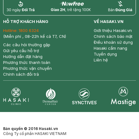
return
nowfree
price
HỖ TRỢ KHÁCH HÀNG
VỀ HASAKI.VN
Hotline:
1800 6324
Giới thiệu Hasaki.vn
(Miễn phí , 08-22h kể cả T7, CN)
Chính sách bảo mật
Điều khoản sử dụng
Các câu hỏi thường gặp
Hasaki cẩm nang
Gửi yêu cầu hỗ trợ
Tuyển dụng
Hướng dẫn đặt hàng
Liên hệ
Phương thức thanh toán
Phương thức vận chuyển
Chính sách đổi trả
Synctives
Clinic
Dermahair
Mastige
Bản quyền © 2016 Hasaki.vn
Công Ty cổ phần HASAKI VIETNAM