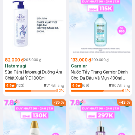
82.000 ₫
133.000 ₫
205.000 ₫
209.000 ₫
Hatomugi
Garnier
Sữa Tắm Hatomugi Dưỡng Ẩm
Nước Tẩy Trang Garnier Dành
Chiết Xuất Ý Dĩ 800ml
Cho Da Dầu Và Mụn 400ml
(Mới)
(123)
714/tháng
(69)
907/tháng
4.9
4.9
52
%
64
%
-
35
%
-
42
%