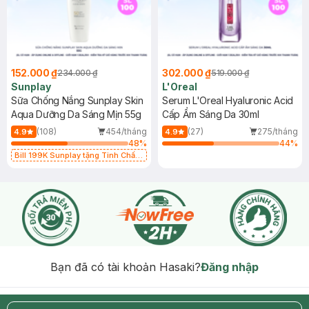
152.000 ₫
302.000 ₫
234.000 ₫
519.000 ₫
Sunplay
L'Oreal
Sữa Chống Nắng Sunplay Skin
Serum L'Oreal Hyaluronic Acid
Aqua Dưỡng Da Sáng Mịn 55g
Cấp Ẩm Sáng Da 30ml
(108)
454/tháng
(27)
275/tháng
4.9
4.9
48
%
44
%
Bill 199K Sunplay tặng Tinh Chất
Chống Nắng 7g trị giá 30K (SL có
hạn)
Bạn đã có tài khoản Hasaki?
Đăng nhập