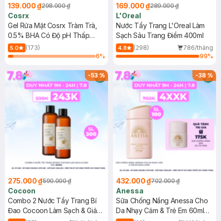
139.000 ₫
169.000 ₫
298.000 ₫
289.000 ₫
Cosrx
L'Oreal
Gel Rửa Mặt Cosrx Tràm Trà,
Nước Tẩy Trang L'Oreal Làm
0.5% BHA Có Độ pH Thấp
Sạch Sâu Trang Điểm 400ml
150ml
(173)
(298)
786/tháng
5.0
4.8
6
%
99
%
-
53
%
-
38
%
275.000 ₫
432.000 ₫
590.000 ₫
702.000 ₫
Cocoon
Anessa
Combo 2 Nước Tẩy Trang Bí
Sữa Chống Nắng Anessa Cho
Đao Cocoon Làm Sạch & Giảm
Da Nhạy Cảm & Trẻ Em 60ml
Dầu 500ml
(Mới)