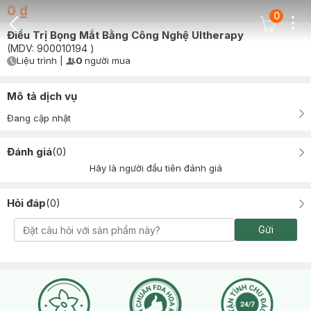
0 ₫
0
Dots
Cart Icon
Điều Trị Bọng Mắt Bằng Công Nghệ Ultherapy
Back Icon
(MDV:
900010194
)
Liệu trình
|
0
người mua
User Product Icon
Timer Gray Icon
Mô tả dịch vụ
Đang cập nhật
Đánh giá
(
0
)
Hãy là người đầu tiên đánh giá
Hỏi đáp
(
0
)
Gửi