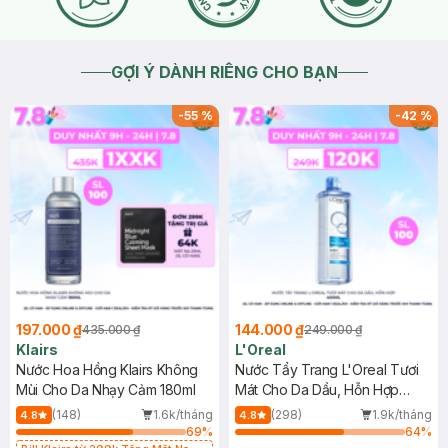
GỢI Ý DÀNH RIÊNG CHO BẠN
-
55
%
-
42
%
197.000 ₫
144.000 ₫
435.000 ₫
249.000 ₫
Klairs
L'Oreal
Nước Hoa Hồng Klairs Không
Nước Tẩy Trang L'Oreal Tươi
Mùi Cho Da Nhạy Cảm 180ml
Mát Cho Da Dầu, Hỗn Hợp
400ml
(148)
1.6k/tháng
(298)
1.9k/tháng
4.8
4.8
69
%
64
%